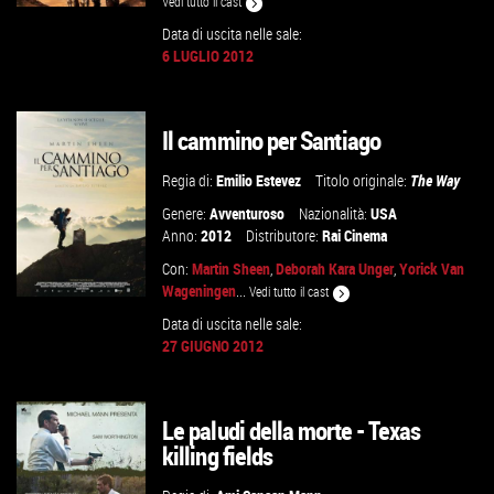
Vedi tutto il cast
Data di uscita nelle sale:
6 LUGLIO 2012
VAI ALLA SCHEDA
Il cammino per Santiago
Regia di:
Emilio Estevez
Titolo originale:
The Way
Genere:
Avventuroso
Nazionalità:
USA
Anno:
2012
Distributore:
Rai Cinema
Con:
Martin Sheen
,
Deborah Kara Unger
,
Yorick Van
Wageningen
...
Vedi tutto il cast
Data di uscita nelle sale:
27 GIUGNO 2012
VAI ALLA SCHEDA
Le paludi della morte - Texas
killing fields