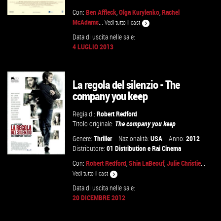
Con:
Ben Affleck
,
Olga Kurylenko
,
Rachel
McAdams
...
Vedi tutto il cast
Data di uscita nelle sale:
4 LUGLIO 2013
VAI ALLA SCHEDA
La regola del silenzio - The
company you keep
Regia di:
Robert Redford
Titolo originale:
The company you keep
Genere:
Thriller
Nazionalità:
USA
Anno:
2012
Distributore:
01 Distribution
e
Rai Cinema
Con:
Robert Redford
,
Shia LaBeouf
,
Julie Christie
...
Vedi tutto il cast
Data di uscita nelle sale:
20 DICEMBRE 2012
VAI ALLA SCHEDA