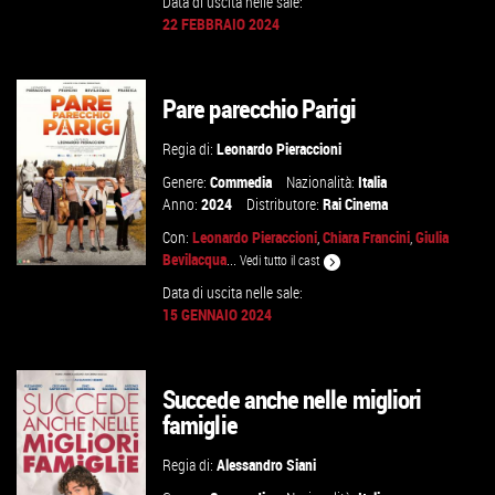
Data di uscita nelle sale:
22 FEBBRAIO 2024
GUARDA IL TRAILER
Pare parecchio Parigi
VAI ALLA SCHEDA
Regia di:
Leonardo Pieraccioni
Genere:
Commedia
Nazionalità:
Italia
Anno:
2024
Distributore:
Rai Cinema
Con:
Leonardo Pieraccioni
,
Chiara Francini
,
Giulia
Bevilacqua
...
Vedi tutto il cast
Data di uscita nelle sale:
15 GENNAIO 2024
GUARDA IL TRAILER
Succede anche nelle migliori
VAI ALLA SCHEDA
famiglie
Regia di:
Alessandro Siani