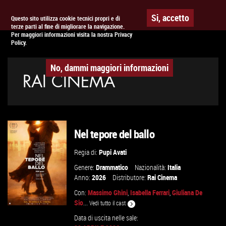
Togg
APPUNTAMENTO AL
CINEMA
Si, accetto
Questo sito utilizza cookie tecnici propri e di
terze parti al fine di migliorare la navigazione.
navig
Per maggiori informazioni visita la nostra Privacy
Policy.
No, dammi maggiori informazioni
RAI CINEMA
Nel tepore del ballo
Regia di:
Pupi Avati
Genere:
Drammatico
Nazionalità:
Italia
Anno:
2026
Distributore:
Rai Cinema
Con:
Massimo Ghini
,
Isabella Ferrari
,
Giuliana De
Sio
...
Vedi tutto il cast
Data di uscita nelle sale: