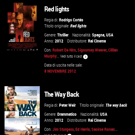
Red lights
Regia di:
Rodrigo Cortés
Titolo originale:
Red lights
Genere:
Thriller
Nazionalità:
Spagna
,
USA
Anno:
2012
Distributore:
Rai Cinema
Con:
Robert De Niro
,
Sigourney Weaver
,
Cillian
Murphy
...
Vedi tutto il cast
Data di uscita nelle sale:
8 NOVEMBRE 2012
VAI ALLA SCHEDA
The Way Back
Regia di:
Peter Weir
Titolo originale:
The way back
Genere:
Drammatico
Nazionalità:
USA
Anno:
2012
Distributore:
Rai Cinema
Con:
Jim Sturgess
,
Ed Harris
,
Saoirse Ronan
...