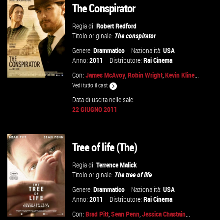
The Conspirator
Regia di:
Robert Redford
Titolo originale:
The conspirator
Genere:
Drammatico
Nazionalità:
USA
Anno:
2011
Distributore:
Rai Cinema
Con:
James McAvoy
,
Robin Wright
,
Kevin Kline
...
Vedi tutto il cast
Data di uscita nelle sale:
22 GIUGNO 2011
VAI ALLA SCHEDA
Tree of life (The)
Regia di:
Terrence Malick
Titolo originale:
The tree of life
Genere:
Drammatico
Nazionalità:
USA
Anno:
2011
Distributore:
Rai Cinema
Con:
Brad Pitt
,
Sean Penn
,
Jessica Chastain
...