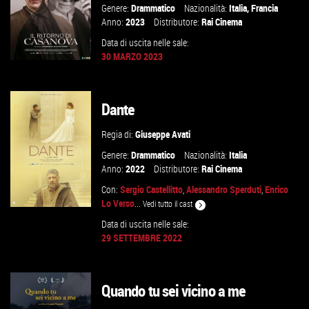
Genere:
Drammatico
Nazionalità:
Italia
,
Francia
Anno:
2023
Distributore:
Rai Cinema
Data di uscita nelle sale:
30 MARZO 2023
Dante
GUARDA IL TRAILER
Regia di:
Giuseppe Avati
VAI ALLA SCHEDA
Genere:
Drammatico
Nazionalità:
Italia
Anno:
2022
Distributore:
Rai Cinema
Con:
Sergio Castellitto
,
Alessandro Sperduti
,
Enrico
Lo Verso
...
Vedi tutto il cast
Data di uscita nelle sale:
29 SETTEMBRE 2022
GUARDA IL TRAILER
Quando tu sei vicino a me
VAI ALLA SCHEDA