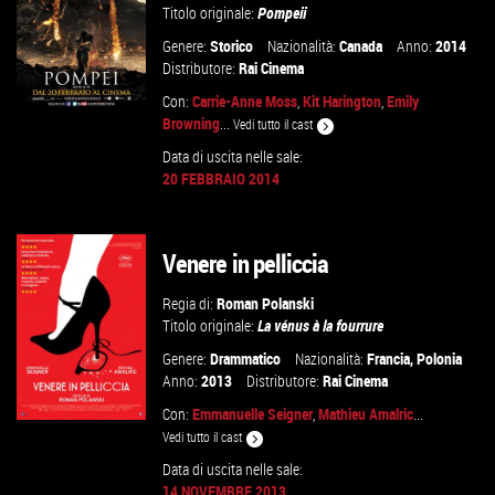
Titolo originale:
Pompeii
Genere:
Storico
Nazionalità:
Canada
Anno:
2014
Distributore:
Rai Cinema
Con:
Carrie-Anne Moss
,
Kit Harington
,
Emily
Browning
...
Vedi tutto il cast
Data di uscita nelle sale:
20 FEBBRAIO 2014
VAI ALLA SCHEDA
Venere in pelliccia
Regia di:
Roman Polanski
Titolo originale:
La vénus à la fourrure
Genere:
Drammatico
Nazionalità:
Francia
,
Polonia
Anno:
2013
Distributore:
Rai Cinema
Con:
Emmanuelle Seigner
,
Mathieu Amalric
...
Vedi tutto il cast
Data di uscita nelle sale:
14 NOVEMBRE 2013