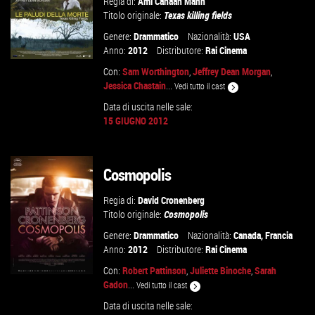
Regia di:
Ami Canaan Mann
Titolo originale:
Texas killing fields
Genere:
Drammatico
Nazionalità:
USA
Anno:
2012
Distributore:
Rai Cinema
Con:
Sam Worthington
,
Jeffrey Dean Morgan
,
Jessica Chastain
...
Vedi tutto il cast
Data di uscita nelle sale:
15 GIUGNO 2012
VAI ALLA SCHEDA
Cosmopolis
Regia di:
David Cronenberg
Titolo originale:
Cosmopolis
Genere:
Drammatico
Nazionalità:
Canada
,
Francia
Anno:
2012
Distributore:
Rai Cinema
Con:
Robert Pattinson
,
Juliette Binoche
,
Sarah
Gadon
...
Vedi tutto il cast
Data di uscita nelle sale: