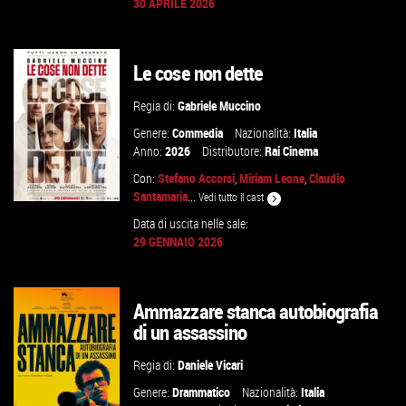
30 APRILE 2026
GUARDA IL TRAILER
Le cose non dette
VAI ALLA SCHEDA
Regia di:
Gabriele Muccino
Genere:
Commedia
Nazionalità:
Italia
Anno:
2026
Distributore:
Rai Cinema
Con:
Stefano Accorsi
,
Miriam Leone
,
Claudio
Santamaria
...
Vedi tutto il cast
Data di uscita nelle sale:
GUARDA IL TRAILER
29 GENNAIO 2026
TROVA IL CINEMA
Ammazzare stanca autobiografia
di un assassino
VAI ALLA SCHEDA
Regia di:
Daniele Vicari
Genere:
Drammatico
Nazionalità:
Italia