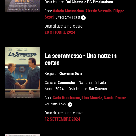
Distributore:
Rai Cinema
e
RS Productions
Con:
Valerio Mastandrea
,
Alessio Vassallo
,
Filippo
Scotti
...
Vedi tutto il cast
Data di uscita nelle sale:
28 OTTOBRE 2024
GUARDA IL TRAILER
VAI ALLA SCHEDA
La scommessa - Una notte in
corsia
Regia di:
Giovanni Dota
Genere:
Commedia
Nazionalità:
Italia
Anno:
2024
Distributore:
Rai Cinema
Con:
Carlo Buccirosso
,
Lino Musella
,
Nando Paone
...
Vedi tutto il cast
Data di uscita nelle sale:
12 SETTEMBRE 2024
GUARDA IL TRAILER
VAI ALLA SCHEDA