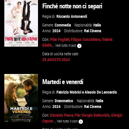
Finché notte non ci separi
Regia di:
Riccardo Antonaroli
Genere:
Commedia
Nazionalità:
Italia
Anno:
2024
Distributore:
Rai Cinema
Con:
Pilar Fogliati
,
Filippo Scicchitano
,
Valeria
Bilello
...
Vedi tutto il cast
Data di uscita nelle sale:
29 AGOSTO 2024
GUARDA IL TRAILER
Martedi e venerdi
VAI ALLA SCHEDA
Regia di:
Fabrizio Mobrici
e
Alessio De Leonardis
Genere:
Drammatico
Nazionalità:
Italia
Anno:
2024
Distributore:
Rai Cinema
Con:
Edoardo Pesce
,
Pier Giorgio Bellocchio
,
Giorgio
Caputo
...
Vedi tutto il cast