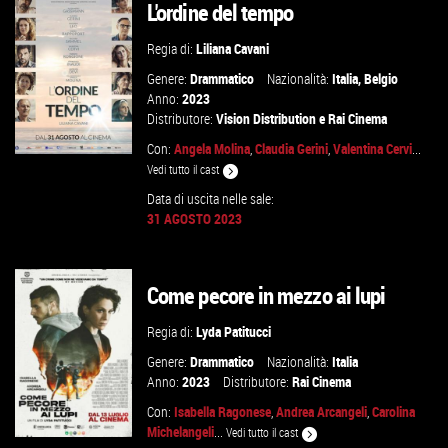
L'ordine del tempo
GUARDA IL TRAILER
Regia di:
Liliana Cavani
VAI ALLA SCHEDA
Genere:
Drammatico
Nazionalità:
Italia
,
Belgio
Anno:
2023
Distributore:
Vision Distribution
e
Rai Cinema
Con:
Angela Molina
,
Claudia Gerini
,
Valentina Cervi
...
Vedi tutto il cast
Data di uscita nelle sale:
31 AGOSTO 2023
GUARDA IL TRAILER
VAI ALLA SCHEDA
Come pecore in mezzo ai lupi
Regia di:
Lyda Patitucci
Genere:
Drammatico
Nazionalità:
Italia
Anno:
2023
Distributore:
Rai Cinema
Con:
Isabella Ragonese
,
Andrea Arcangeli
,
Carolina
Michelangeli
...
Vedi tutto il cast