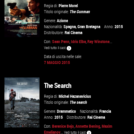
Regia di:
Pierre Morel
Titolo originale:
The Gunman
Genere:
Azione
Nazionalità:
Spagna
,
Gran Bretagna
Anno:
2015
Distributore:
Rai Cinema
Con:
Sean Penn
,
Idris Elba
,
Ray Winstone
...
Vedi tutto il cast
Data di uscita nelle sale:
GUARDA IL TRAILER
7 MAGGIO 2015
VAI ALLA SCHEDA
The Search
Regia di:
Michel Hazanavicius
Titolo originale:
The search
Genere:
Drammatico
Nazionalità:
Francia
Anno:
2015
Distributore:
Rai Cinema
Con:
Berenice Bejo
,
Annette Bening
,
Maxim
Emelianov
...
Vedi tutto il cast