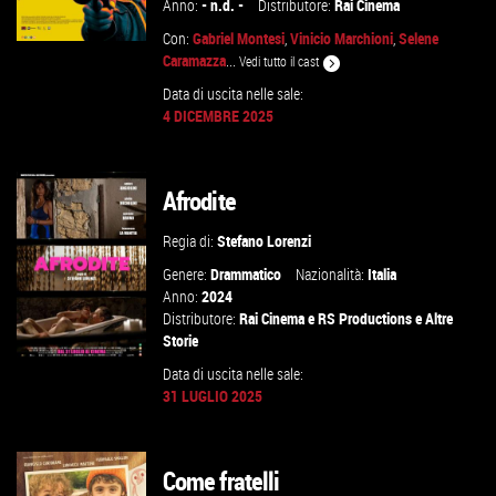
Anno:
- n.d. -
Distributore:
Rai Cinema
Con:
Gabriel Montesi
,
Vinicio Marchioni
,
Selene
Caramazza
...
Vedi tutto il cast
Data di uscita nelle sale:
4 DICEMBRE 2025
GUARDA IL TRAILER
VAI ALLA SCHEDA
Afrodite
Regia di:
Stefano Lorenzi
Genere:
Drammatico
Nazionalità:
Italia
Anno:
2024
Distributore:
Rai Cinema
e
RS Productions
e
Altre
Storie
Data di uscita nelle sale:
31 LUGLIO 2025
GUARDA IL TRAILER
Come fratelli
VAI ALLA SCHEDA