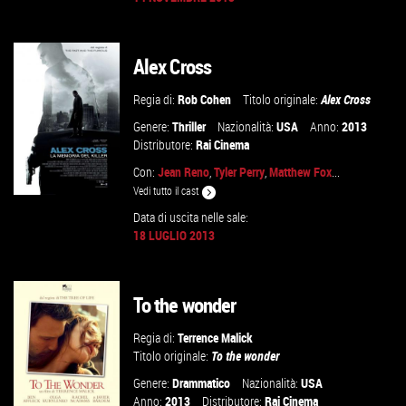
VAI ALLA SCHEDA
Alex Cross
Regia di:
Rob Cohen
Titolo originale:
Alex Cross
Genere:
Thriller
Nazionalità:
USA
Anno:
2013
Distributore:
Rai Cinema
Con:
Jean Reno
,
Tyler Perry
,
Matthew Fox
...
Vedi tutto il cast
Data di uscita nelle sale:
18 LUGLIO 2013
VAI ALLA SCHEDA
To the wonder
Regia di:
Terrence Malick
Titolo originale:
To the wonder
Genere:
Drammatico
Nazionalità:
USA
Anno:
2013
Distributore:
Rai Cinema