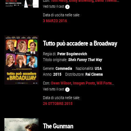
Con:
Tom Hardy
,
Emily Browning
,
David Thewlis
...
Vedi tutto il cast
Data di uscita nelle sale:
3 MARZO 2016
GUARDA IL TRAILER
Tutto può accadere a Broadway
VAI ALLA SCHEDA
Regia di:
Peter Bogdanovich
Titolo originale:
She's Funny That Way
Genere:
Commedia
Nazionalità:
USA
Anno:
2015
Distributore:
Rai Cinema
Con:
Owen Wilson
,
Imogen Poots
,
Will Forte
...
Vedi tutto il cast
Data di uscita nelle sale:
29 OTTOBRE 2015
GUARDA IL TRAILER
VAI ALLA SCHEDA
The Gunman