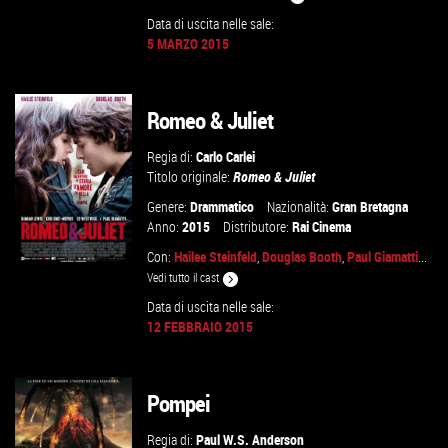
Data di uscita nelle sale:
5 MARZO 2015
GUARDA IL TRAILER
VAI ALLA SCHEDA
Romeo & Juliet
Regia di:
Carlo Carlei
Titolo originale:
Romeo & Juliet
Genere:
Drammatico
Nazionalità:
Gran Bretagna
Anno:
2015
Distributore:
Rai Cinema
Con:
Hailee Steinfeld
,
Douglas Booth
,
Paul Giamatti
...
Vedi tutto il cast
Data di uscita nelle sale:
12 FEBBRAIO 2015
GUARDA IL TRAILER
VAI ALLA SCHEDA
Pompei
Regia di:
Paul W.S. Anderson