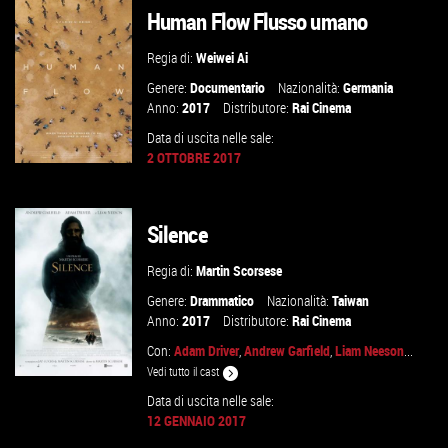
VAI ALLA SCHEDA
Human Flow Flusso umano
Regia di:
Weiwei Ai
Genere:
Documentario
Nazionalità:
Germania
Anno:
2017
Distributore:
Rai Cinema
Data di uscita nelle sale:
2 OTTOBRE 2017
Silence
GUARDA IL TRAILER
Regia di:
Martin Scorsese
VAI ALLA SCHEDA
Genere:
Drammatico
Nazionalità:
Taiwan
Anno:
2017
Distributore:
Rai Cinema
Con:
Adam Driver
,
Andrew Garfield
,
Liam Neeson
...
Vedi tutto il cast
Data di uscita nelle sale:
12 GENNAIO 2017
GUARDA IL TRAILER