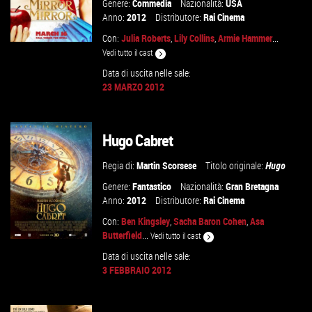
Genere:
Commedia
Nazionalità:
USA
Anno:
2012
Distributore:
Rai Cinema
Con:
Julia Roberts
,
Lily Collins
,
Armie Hammer
...
Vedi tutto il cast
Data di uscita nelle sale:
23 MARZO 2012
VAI ALLA SCHEDA
Hugo Cabret
Regia di:
Martin Scorsese
Titolo originale:
Hugo
Genere:
Fantastico
Nazionalità:
Gran Bretagna
Anno:
2012
Distributore:
Rai Cinema
Con:
Ben Kingsley
,
Sacha Baron Cohen
,
Asa
Butterfield
...
Vedi tutto il cast
Data di uscita nelle sale:
3 FEBBRAIO 2012
VAI ALLA SCHEDA