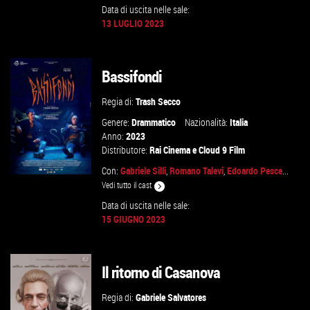
Data di uscita nelle sale:
13 LUGLIO 2023
GUARDA IL TRAILER
Bassifondi
VAI ALLA SCHEDA
Regia di:
Trash Secco
Genere:
Drammatico
Nazionalità:
Italia
Anno:
2023
Distributore:
Rai Cinema
e
Cloud 9 Film
Con:
Gabriele Silli
,
Romano Talevi
,
Edoardo Pesce
...
Vedi tutto il cast
Data di uscita nelle sale:
15 GIUGNO 2023
GUARDA IL TRAILER
VAI ALLA SCHEDA
Il ritorno di Casanova
Regia di:
Gabriele Salvatores