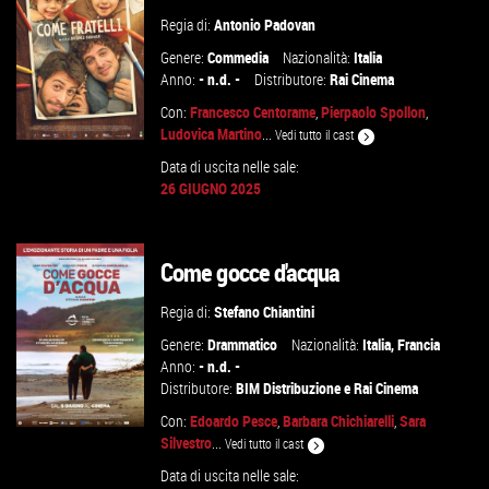
Regia di:
Antonio Padovan
Genere:
Commedia
Nazionalità:
Italia
Anno:
- n.d. -
Distributore:
Rai Cinema
Con:
Francesco Centorame
,
Pierpaolo Spollon
,
Ludovica Martino
...
Vedi tutto il cast
Data di uscita nelle sale:
26 GIUGNO 2025
GUARDA IL TRAILER
Come gocce d'acqua
VAI ALLA SCHEDA
Regia di:
Stefano Chiantini
Genere:
Drammatico
Nazionalità:
Italia
,
Francia
Anno:
- n.d. -
Distributore:
BIM Distribuzione
e
Rai Cinema
Con:
Edoardo Pesce
,
Barbara Chichiarelli
,
Sara
Silvestro
...
Vedi tutto il cast
Data di uscita nelle sale: