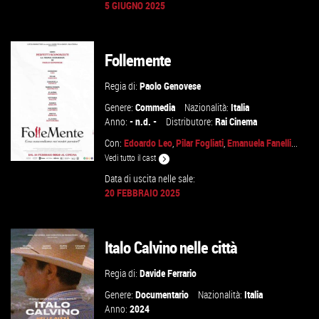
5 GIUGNO 2025
GUARDA IL TRAILER
VAI ALLA SCHEDA
Follemente
Regia di:
Paolo Genovese
Genere:
Commedia
Nazionalità:
Italia
Anno:
- n.d. -
Distributore:
Rai Cinema
Con:
Edoardo Leo
,
Pilar Fogliati
,
Emanuela Fanelli
...
Vedi tutto il cast
Data di uscita nelle sale:
20 FEBBRAIO 2025
GUARDA IL TRAILER
Italo Calvino nelle città
VAI ALLA SCHEDA
Regia di:
Davide Ferrario
Genere:
Documentario
Nazionalità:
Italia
Anno:
2024