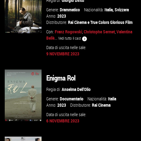
Regia di:
Giorgio Diritti
Genere:
Drammatico
Nazionalità:
Italia
,
Svizzera
Anno:
2023
Distributore:
Rai Cinema
e
True Colors Glorious Film
Con:
Franz Rogowski
,
Christophe Sermet
,
Valentina
Bellè
...
Vedi tutto il cast
Data di uscita nelle sale:
9 NOVEMBRE 2023
GUARDA IL TRAILER
VAI ALLA SCHEDA
Enigma Rol
Regia di:
Anselma Dell'Olio
Genere:
Documentario
Nazionalità:
Italia
Anno:
2023
Distributore:
Rai Cinema
Data di uscita nelle sale:
6 NOVEMBRE 2023