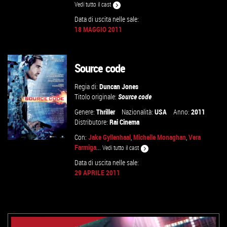
Vedi tutto il cast
Data di uscita nelle sale:
18 MAGGIO 2011
VAI ALLA SCHEDA
Source code
Regia di:
Duncan Jones
Titolo originale:
Source code
Genere:
Thriller
Nazionalità:
USA
Anno:
2011
Distributore:
Rai Cinema
Con:
Jake Gyllenhaal
,
Michelle Monaghan
,
Vera
Farmiga
...
Vedi tutto il cast
Data di uscita nelle sale:
29 APRILE 2011
VAI ALLA SCHEDA