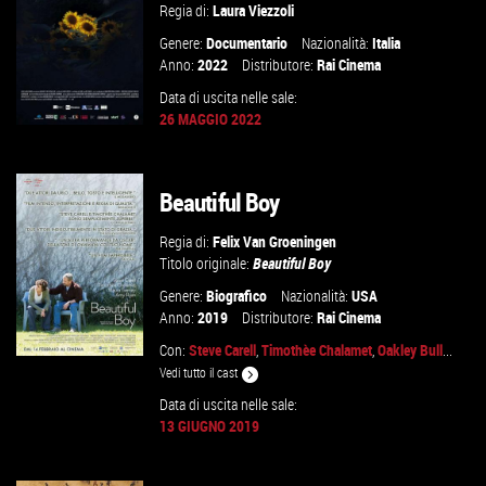
Regia di:
Laura Viezzoli
Genere:
Documentario
Nazionalità:
Italia
Anno:
2022
Distributore:
Rai Cinema
Data di uscita nelle sale:
26 MAGGIO 2022
Beautiful Boy
VAI ALLA SCHEDA
Regia di:
Felix Van Groeningen
Titolo originale:
Beautiful Boy
Genere:
Biografico
Nazionalità:
USA
Anno:
2019
Distributore:
Rai Cinema
Con:
Steve Carell
,
Timothèe Chalamet
,
Oakley Bull
...
Vedi tutto il cast
Data di uscita nelle sale:
13 GIUGNO 2019
GUARDA IL TRAILER