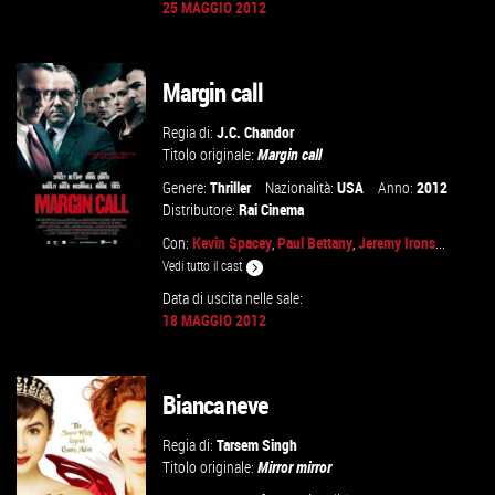
25 MAGGIO 2012
VAI ALLA SCHEDA
Margin call
Regia di:
J.C. Chandor
Titolo originale:
Margin call
Genere:
Thriller
Nazionalità:
USA
Anno:
2012
Distributore:
Rai Cinema
Con:
Kevin Spacey
,
Paul Bettany
,
Jeremy Irons
...
Vedi tutto il cast
Data di uscita nelle sale:
18 MAGGIO 2012
VAI ALLA SCHEDA
Biancaneve
Regia di:
Tarsem Singh
Titolo originale:
Mirror mirror