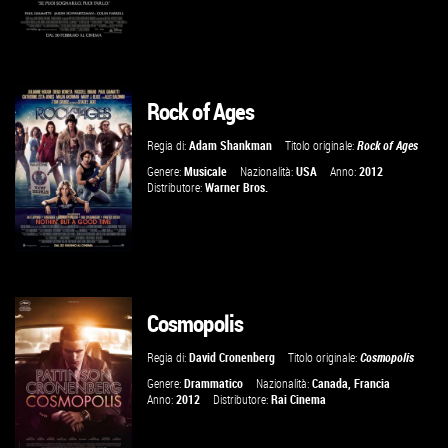
Rock of Ages
VAI ALLA SCHEDA
Regia di:
Adam Shankman
Titolo originale:
Rock of Ages
Genere:
Musicale
Nazionalità:
USA
Anno:
2012
Distributore:
Warner Bros.
Cosmopolis
VAI ALLA SCHEDA
Regia di:
David Cronenberg
Titolo originale:
Cosmopolis
Genere:
Drammatico
Nazionalità:
Canada
,
Francia
Anno:
2012
Distributore:
Rai Cinema