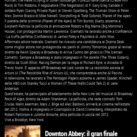
Forman, The Hawk is Dying di Julian Goldberger, Il prezzo della libertà (Cradle Will
Rock) di Tim Robbins, Il negoziatore (The Negotiator) di F. Gary Gray, Salvate il
soldato Ryan (Saving Private Ryan) di Steven Spielberg, The Truman Show di Peter
Weir, Donnie Brasco di Mike Newell, Storytelling di Todd Solondz, Planet of the Apes -
Il pianeta delle scimmie (Planet of the Apes) di Tim Burton, Duets, assieme a
Gwyneth Paltrow, la pellicola di animazione Robots e Big Mama (Big Momma's
House), con protagonista Martin Lawrence. Giamatti ha lavorato anche a Confidence
- La truffa perfetta (Confidence) di James Foley e Paycheck di John Woo.
Affermato attore teatrale, Giamatti ha ricevuto una candidatura ai Drama Desk
come miglior attore non protagonista nei panni di Jimmy Tomorrow, grazie al revival
diretto da Kevin Spacey a Broadway di Arriva l'uomo del ghiaccio (The Iceman
Cometh). Sempre a Broadway, è stato impegnato in Tre sorelle (The Three Sisters),
diretto da Scott Elliot; Racing Demon per la regia di Richard Eyre; e Arcadia di
Trevor Nunn. E' apparso off-Broadway nel cast corale de La resistibile ascesa di
Arturo Ui (The Resistible Rise of Arturo Ui), che comprendeva anche Al Pacino.
In televisione, ha lavorato a The Pentagon Papers assieme a James Spader, Winchell
della HBO con Stanley Tucci e Women (If These Walls Could Talk 2) di Jane
Anderson.
Quest'estate, ha partecipato all'adattamento della New Line del musical di Broadway
Rock of Ages, diretto da Adam Shankman. La pellicola, che vede coinvolti Tom
Cruise, Malin Akerman, Mary J. Blige ed Alec Baldwin, arriverà al cinema nell'estate
del 2012. Inoltre, è impegnato in Cosmopolis di David Cronenberg, interpretato da
Robert Pattinson e Juliette Binoche, altra pellicola in uscita nel 2012.
Vive a Brooklyn, New York.
Downton Abbey: il gran finale