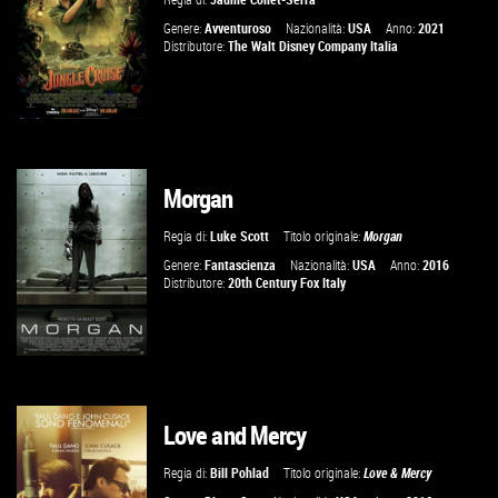
VAI ALLA SCHEDA
Genere:
Avventuroso
Nazionalità:
USA
Anno:
2021
Distributore:
The Walt Disney Company Italia
Morgan
GUARDA IL TRAILER
Regia di:
Luke Scott
Titolo originale:
Morgan
VAI ALLA SCHEDA
Genere:
Fantascienza
Nazionalità:
USA
Anno:
2016
Distributore:
20th Century Fox Italy
Love and Mercy
GUARDA IL TRAILER
Regia di:
Bill Pohlad
Titolo originale:
Love & Mercy
VAI ALLA SCHEDA