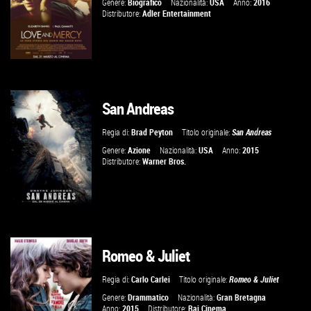
Genere:
Biografico
Nazionalità:
USA
Anno:
2016
Distributore:
Adler Entertainment
San Andreas
GUARDA IL TRAILER
Regia di:
Brad Peyton
Titolo originale:
San Andreas
VAI ALLA SCHEDA
Genere:
Azione
Nazionalità:
USA
Anno:
2015
Distributore:
Warner Bros.
Romeo & Juliet
GUARDA IL TRAILER
Regia di:
Carlo Carlei
Titolo originale:
Romeo & Juliet
VAI ALLA SCHEDA
Genere:
Drammatico
Nazionalità:
Gran Bretagna
Anno:
2015
Distributore:
Rai Cinema