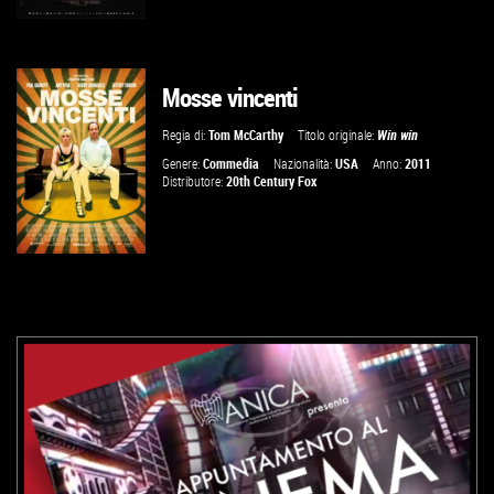
Mosse vincenti
VAI ALLA SCHEDA
Regia di:
Tom McCarthy
Titolo originale:
Win win
Genere:
Commedia
Nazionalità:
USA
Anno:
2011
Distributore:
20th Century Fox
VAI ALLA SCHEDA