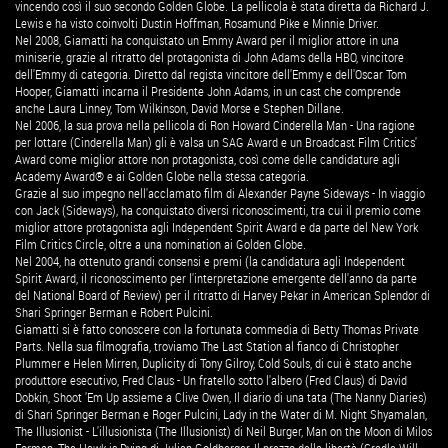
vincendo così il suo secondo Golden Globe. La pellicola è stata diretta da Richard J.
Lewis e ha visto coinvolti Dustin Hoffman, Rosamund Pike e Minnie Driver.
Nel 2008, Giamatti ha conquistato un Emmy Award per il miglior attore in una
miniserie, grazie al ritratto del protagonista di John Adams della HBO, vincitore
dell'Emmy di categoria. Diretto dal regista vincitore dell'Emmy e dell'Oscar Tom
Hooper, Giamatti incarna il Presidente John Adams, in un cast che comprende
anche Laura Linney, Tom Wilkinson, David Morse e Stephen Dillane.
Nel 2006, la sua prova nella pellicola di Ron Howard Cinderella Man - Una ragione
per lottare (Cinderella Man) gli è valsa un SAG Award e un Broadcast Film Critics'
Award come miglior attore non protagonista, così come delle candidature agli
Academy Award® e ai Golden Globe nella stessa categoria.
Grazie al suo impegno nell'acclamato film di Alexander Payne Sideways - In viaggio
con Jack (Sideways), ha conquistato diversi riconoscimenti, tra cui il premio come
miglior attore protagonista agli Independent Spirit Award e da parte del New York
Film Critics Circle, oltre a una nomination ai Golden Globe.
Nel 2004, ha ottenuto grandi consensi e premi (la candidatura agli Independent
Spirit Award, il riconoscimento per l'interpretazione emergente dell'anno da parte
del National Board of Review) per il ritratto di Harvey Pekar in American Splendor di
Shari Springer Berman e Robert Pulcini.
Giamatti si è fatto conoscere con la fortunata commedia di Betty Thomas Private
Parts. Nella sua filmografia, troviamo The Last Station al fianco di Christopher
Plummer e Helen Mirren, Duplicity di Tony Gilroy, Cold Souls, di cui è stato anche
produttore esecutivo, Fred Claus - Un fratello sotto l'albero (Fred Claus) di David
Dobkin, Shoot 'Em Up assieme a Clive Owen, Il diario di una tata (The Nanny Diaries)
di Shari Springer Berman e Roger Pulcini, Lady in the Water di M. Night Shyamalan,
The Illusionist - L'illusionista (The Illusionist) di Neil Burger, Man on the Moon di Milos