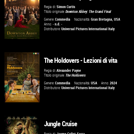
Regia di:
Simon Curtis
Titolo originale:
Downton Abbey: The Grand Final
Genere:
Commedia
Nazionalità:
Gran Bretagna
,
USA
Anno:
- n.d. -
Distributore:
Universal Pictures International Italy
The Holdovers - Lezioni di vita
GUARDA IL TRAILER
Regia di:
Alexander Payne
Titolo originale:
The Holdovers
VAI ALLA SCHEDA
Genere:
Commedia
Nazionalità:
USA
Anno:
2024
Distributore:
Universal Pictures International Italy
Jungle Cruise
GUARDA IL TRAILER
Regia di:
Jaume Collet-Serra