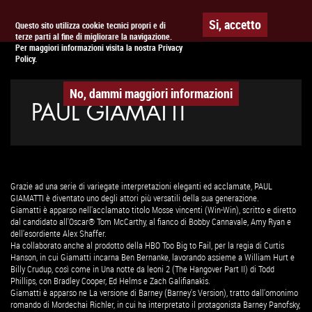
Togg
APPUNTAMENTO AL
CINEMA
Si, accetto
Questo sito utilizza cookie tecnici propri e di
terze parti al fine di migliorare la navigazione.
navig
Per maggiori informazioni visita la nostra Privacy
Policy.
No, dammi maggiori informazioni
PAUL GIAMATTI
Grazie ad una serie di variegate interpretazioni eleganti ed acclamate, PAUL
GIAMATTI è diventato uno degli attori più versatili della sua generazione.
Giamatti è apparso nell'acclamato titolo Mosse vincenti (Win-Win), scritto e diretto
dal candidato all'Oscar® Tom McCarthy, al fianco di Bobby Cannavale, Amy Ryan e
dell'esordiente Alex Shaffer.
Ha collaborato anche al prodotto della HBO Too Big to Fail, per la regia di Curtis
Hanson, in cui Giamatti incarna Ben Bernanke, lavorando assieme a William Hurt e
Billy Crudup, così come in Una notte da leoni 2 (The Hangover Part II) di Todd
Phillips, con Bradley Cooper, Ed Helms e Zach Galifianakis.
Giamatti è apparso ne La versione di Barney (Barney's Version), tratto dall'omonimo
romando di Mordechai Richler, in cui ha interpretato il protagonista Barney Panofsky,