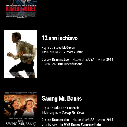
12 anni schiavo
GUARDA IL TRAILER
Regia di:
Steve McQueen
Titolo originale:
12 years a slave
VAI ALLA SCHEDA
Genere:
Drammatico
Nazionalità:
USA
Anno:
2014
Distributore:
BIM Distribuzione
Saving Mr. Banks
VAI ALLA SCHEDA
Regia di:
John Lee Hancock
Titolo originale:
Saving Mr. Banks
Genere:
Drammatico
Nazionalità:
USA
Anno:
2014
Distributore:
The Walt Disney Company Italia