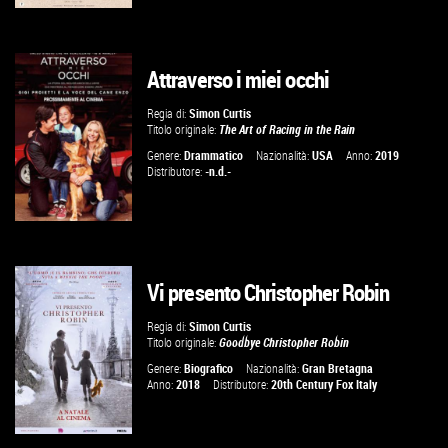
Attraverso i miei occhi
GUARDA IL TRAILER
Regia di:
Simon Curtis
Titolo originale:
The Art of Racing in the Rain
VAI ALLA SCHEDA
Genere:
Drammatico
Nazionalità:
USA
Anno:
2019
Distributore:
-n.d.-
Vi presento Christopher Robin
GUARDA IL TRAILER
Regia di:
Simon Curtis
Titolo originale:
Goodbye Christopher Robin
VAI ALLA SCHEDA
Genere:
Biografico
Nazionalità:
Gran Bretagna
Anno:
2018
Distributore:
20th Century Fox Italy