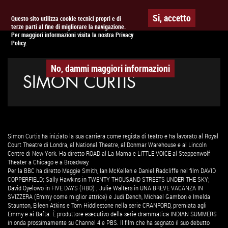
Togg
APPUNTAMENTO AL
CINEMA
Si, accetto
Questo sito utilizza cookie tecnici propri e di
terze parti al fine di migliorare la navigazione.
navig
Per maggiori informazioni visita la nostra Privacy
Policy.
No, dammi maggiori informazioni
SIMON CURTIS
Simon Curtis ha iniziato la sua carriera come regista di teatro e ha lavorato al Royal
Court Theatre di Londra, al National Theatre, al Donmar Warehouse e al Lincoln
Centre di New York. Ha diretto ROAD al La Mama e LITTLE VOICE al Steppenwolf
Theater a Chicago e a Broadway.
Per la BBC ha diretto Maggie Smith, Ian McKellen e Daniel Radcliffe nel film DAVID
COPPERFIELD; Sally Hawkins in TWENTY THOUSAND STREETS UNDER THE SKY;
David Oyelowo in FIVE DAYS (HBO) ; Julie Walters in UNA BREVE VACANZA IN
SVIZZERA (Emmy come miglior attrice) e Judi Dench, Michael Gambon e Imelda
Staunton, Eileen Atkins e Tom Hiddlestone nella serie CRANFORD, premiata agli
Emmy e ai Bafta. È produttore esecutivo della serie drammatica INDIAN SUMMERS
in onda prossimamente su Channel 4 e PBS. Il film che ha segnato il suo debutto