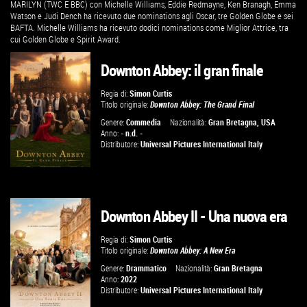
MARILYN (TWC E BBC) con Michelle Williams, Eddie Redmayne, Ken Branagh, Emma
Watson e Judi Dench ha ricevuto due nominations agli Oscar, tre Golden Globe e sei
BAFTA. Michelle Williams ha ricevuto dodici nominations come Miglior Attrice, tra
cui Golden Globe e Spirit Award.
Downton Abbey: il gran finale
Regia di:
Simon Curtis
Titolo originale:
Downton Abbey: The Grand Final
Genere:
Commedia
Nazionalità:
Gran Bretagna
,
USA
Anno:
- n.d. -
Distributore:
Universal Pictures International Italy
Downton Abbey II - Una nuova era
GUARDA IL TRAILER
Regia di:
Simon Curtis
Titolo originale:
Downton Abbey: A New Era
VAI ALLA SCHEDA
Genere:
Drammatico
Nazionalità:
Gran Bretagna
Anno:
2022
Distributore:
Universal Pictures International Italy