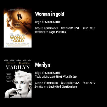
Woman in gold
GUARDA IL TRAILER
Regia di:
Simon Curtis
VAI ALLA SCHEDA
Genere:
Drammatico
Nazionalità:
USA
Anno:
2015
Distributore:
Eagle Pictures
Marilyn
GUARDA IL TRAILER
Regia di:
Simon Curtis
Titolo originale:
My Week With Marilyn
VAI ALLA SCHEDA
Genere:
Drammatico
Nazionalità:
USA
Anno:
2012
Distributore:
Lucky Red Distribuzione