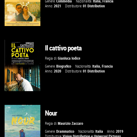
Genere:
Commedia
Nazionalità:
Italia
,
Francia
Anno:
2021
Distributore:
01 Distribution
Il cattivo poeta
GUARDA IL TRAILER
Regia di:
Gianluca Iodice
VAI ALLA SCHEDA
Genere:
Biografico
Nazionalità:
Italia
,
Francia
Anno:
2020
Distributore:
01 Distribution
Nour
GUARDA IL TRAILER
Regia di:
Maurizio Zaccaro
VAI ALLA SCHEDA
Genere:
Drammatico
Nazionalità:
Italia
Anno:
2019
Distributore:
Vision Distribution
e
Universal Pictures