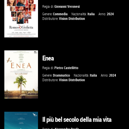
Regia di:
Giovanni Veronesi
VAI ALLA SCHEDA
Genere:
Commedia
Nazionalità:
Italia
Anno:
2024
Distributore:
Vision Distribution
Enea
GUARDA IL TRAILER
Regia di:
Pietro Castellitto
VAI ALLA SCHEDA
Genere:
Drammatico
Nazionalità:
Italia
Anno:
2024
Distributore:
Vision Distribution
Il più bel secolo della mia vita
GUARDA IL TRAILER