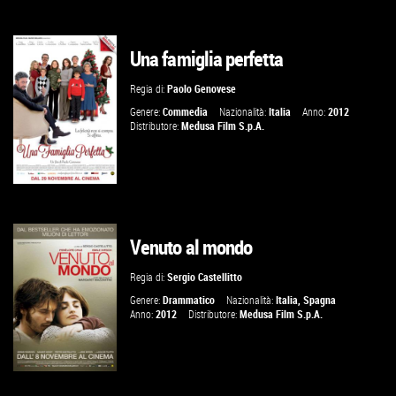
Una famiglia perfetta
VAI ALLA SCHEDA
Regia di:
Paolo Genovese
Genere:
Commedia
Nazionalità:
Italia
Anno:
2012
Distributore:
Medusa Film S.p.A.
Venuto al mondo
VAI ALLA SCHEDA
Regia di:
Sergio Castellitto
Genere:
Drammatico
Nazionalità:
Italia
,
Spagna
Anno:
2012
Distributore:
Medusa Film S.p.A.