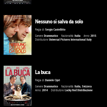
Nessuno si salva da solo
GUARDA IL TRAILER
Regia di:
Sergio Castellitto
VAI ALLA SCHEDA
Genere:
Drammatico
Nazionalità:
Italia
Anno:
2015
Distributore:
Universal Pictures International Italy
La buca
GUARDA IL TRAILER
Regia di:
Daniele Ciprì
VAI ALLA SCHEDA
Genere:
Drammatico
Nazionalità:
Italia
,
Svizzera
Anno:
2014
Distributore:
Lucky Red Distribuzione