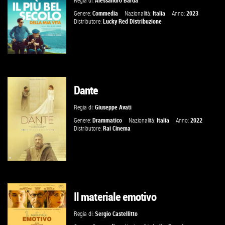
Regia di:
Alessandro Barda
VAI ALLA SCHEDA
Genere:
Commedia
Nazionalità:
Italia
Anno:
2023
Distributore:
Lucky Red Distribuzione
Dante
GUARDA IL TRAILER
Regia di:
Giuseppe Avati
VAI ALLA SCHEDA
Genere:
Drammatico
Nazionalità:
Italia
Anno:
2022
Distributore:
Rai Cinema
Il materiale emotivo
GUARDA IL TRAILER
Regia di:
Sergio Castellitto
VAI ALLA SCHEDA