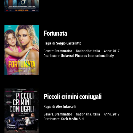
Fortunata
GUARDA IL TRAILER
Regia di:
Sergio Castellitto
VAI ALLA SCHEDA
Genere:
Drammatico
Nazionalità:
Italia
Anno:
2017
Distributore:
Universal Pictures International Italy
Piccoli crimini coniugali
GUARDA IL TRAILER
Regia di:
Alex Infascelli
VAI ALLA SCHEDA
Genere:
Drammatico
Nazionalità:
Italia
Anno:
2017
Distributore:
Koch Media S.r.l.