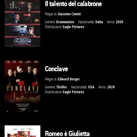
Il talento del calabrone
Regia di:
Giacomo Cimini
Genere:
Drammatico
Nazionalità:
Italia
Anno:
2020
Distributore:
Eagle Pictures
Conclave
GUARDA IL TRAILER
Regia di:
Edward Berger
VAI ALLA SCHEDA
Genere:
Thriller
Nazionalità:
USA
Anno:
2024
Distributore:
Eagle Pictures
Romeo è Giulietta
GUARDA IL TRAILER