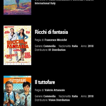
International Italy
Ricchi di fantasia
VAI ALLA SCHEDA
Regia di:
Francesco Miccichè
Genere:
Commedia
Nazionalità:
Italia
Anno:
2018
Distributore:
01 Distribution
Il tuttofare
GUARDA IL TRAILER
Regia di:
Valerio Attanasio
VAI ALLA SCHEDA
Genere:
Commedia
Nazionalità:
Italia
Anno:
2018
Distributore:
Vision Distribution