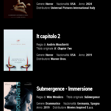
Genere:
Horror
Nazionalità:
USA
Anno:
2024
Distributore:
Universal Pictures International Italy
It capitolo 2
GUARDA IL TRAILER
Regia di:
Andrés Muschietti
Titolo originale:
It: Chapter Two
VAI ALLA SCHEDA
Genere:
Horror
Nazionalità:
USA
Anno:
2019
Distributore:
Warner Bros.
Submergence - Immersione
GUARDA IL TRAILER
Regia di:
Wim Wenders
Titolo originale:
Submergence
VAI ALLA SCHEDA
Genere:
Drammatico
Nazionalità:
Germania
,
Spagna
Anno:
2019
Distributore:
Movies Inspired S.a.s.