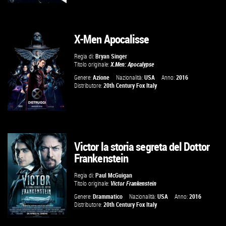
X-Men Apocalisse
GUARDA IL TRAILER
Regia di:
Bryan Singer
Titolo originale:
X.Men: Apocalypse
VAI ALLA SCHEDA
Genere:
Azione
Nazionalità:
USA
Anno:
2016
Distributore:
20th Century Fox Italy
Victor la storia segreta del Dottor
GUARDA IL TRAILER
Frankenstein
VAI ALLA SCHEDA
Regia di:
Paul McGuigan
Titolo originale:
Victor Frankenstein
Genere:
Drammatico
Nazionalità:
USA
Anno:
2016
Distributore:
20th Century Fox Italy