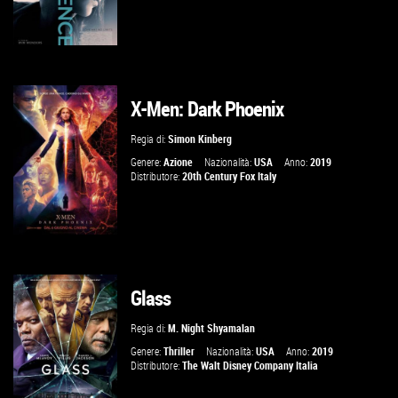
X-Men: Dark Phoenix
GUARDA IL TRAILER
Regia di:
Simon Kinberg
VAI ALLA SCHEDA
Genere:
Azione
Nazionalità:
USA
Anno:
2019
Distributore:
20th Century Fox Italy
Glass
GUARDA IL TRAILER
Regia di:
M. Night Shyamalan
VAI ALLA SCHEDA
Genere:
Thriller
Nazionalità:
USA
Anno:
2019
Distributore:
The Walt Disney Company Italia