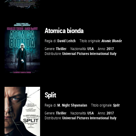
Atomica bionda
GUARDA IL TRAILER
Regia di:
David Leitch
Titolo originale:
Atomic Blonde
VAI ALLA SCHEDA
Genere:
Thriller
Nazionalità:
USA
Anno:
2017
Distributore:
Universal Pictures International Italy
Split
GUARDA IL TRAILER
Regia di:
M. Night Shyamalan
Titolo originale:
Split
VAI ALLA SCHEDA
Genere:
Thriller
Nazionalità:
USA
Anno:
2017
Distributore:
Universal Pictures International Italy