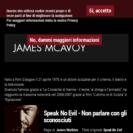
Togg
APPUNTAMENTO AL
CINEMA
Si, accetto
Questo sito utilizza cookie tecnici propri e di
terze parti al fine di migliorare la navigazione.
navig
Per maggiori informazioni visita la nostra Privacy
Policy.
No, dammi maggiori informazioni
JAMES MCAVOY
Nato a Port Glasgow il 21 aprile 1979, è un attore scozzese per il cinema, il teatro e
la televisione.
Divenuto famoso grazie a "Le Cronache di Narnia - il leone, la strega e l'armadio", ha
raggiunto la massima notorietà nel 2006-2007 grazie ai film "L'ultimo re di Scozia" e
"Espiazione".
Speak No Evil - Non parlare con gli
sconosciuti
Regia di:
James Watkins
Titolo originale:
Speak No Evil