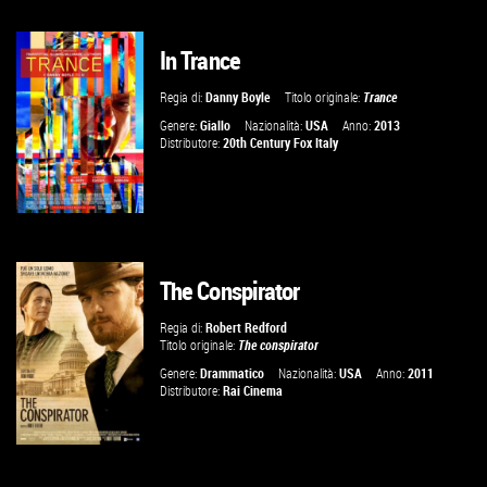
In Trance
GUARDA IL TRAILER
Regia di:
Danny Boyle
Titolo originale:
Trance
VAI ALLA SCHEDA
Genere:
Giallo
Nazionalità:
USA
Anno:
2013
Distributore:
20th Century Fox Italy
The Conspirator
VAI ALLA SCHEDA
Regia di:
Robert Redford
Titolo originale:
The conspirator
Genere:
Drammatico
Nazionalità:
USA
Anno:
2011
Distributore:
Rai Cinema