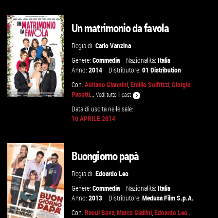
VAI ALLA SCHEDA
Un matrimonio da favola
Regia di:
Carlo Vanzina
Genere:
Commedia
Nazionalità:
Italia
Anno:
2014
Distributore:
01 Distribution
Con:
Adriano Giannini
,
Emilio Solfrizzi
,
Giorgio
Pasotti
...
Vedi tutto il cast
Data di uscita nelle sale:
10 APRILE 2014
VAI ALLA SCHEDA
Buongiorno papà
Regia di:
Edoardo Leo
Genere:
Commedia
Nazionalità:
Italia
Anno:
2013
Distributore:
Medusa Film S.p.A.
Con:
Raoul Bova
,
Marco Giallini
,
Edoardo Leo
...