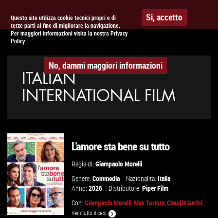
Togg
APPUNTAMENTO AL
CINEMA
Si, accetto
Questo sito utilizza cookie tecnici propri e di
terze parti al fine di migliorare la navigazione.
navig
Per maggiori informazioni visita la nostra Privacy
Policy.
No, dammi maggiori informazioni
ITALIAN
INTERNATIONAL FILM
L'amore sta bene su tutto
Regia di:
Giampaolo Morelli
Genere:
Commedia
Nazionalità:
Italia
Anno:
2026
Distributore:
Piper Film
Con:
Giampaolo Morelli
,
Max Tortora
,
Claudia Gerini
...
Vedi tutto il cast