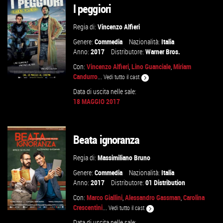
I peggiori
Regia di:
Vincenzo Alfieri
Genere:
Commedia
Nazionalità:
Italia
Anno:
2017
Distributore:
Warner Bros.
Con:
Vincenzo Alfieri
,
Lino Guanciale
,
Miriam
Candurro
...
Vedi tutto il cast
Data di uscita nelle sale:
18 MAGGIO 2017
GUARDA IL TRAILER
Beata ignoranza
VAI ALLA SCHEDA
Regia di:
Massimiliano Bruno
Genere:
Commedia
Nazionalità:
Italia
Anno:
2017
Distributore:
01 Distribution
Con:
Marco Giallini
,
Alessandro Gassman
,
Carolina
Crescentini
...
Vedi tutto il cast
Data di uscita nelle sale: