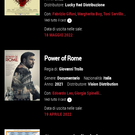
Distributore:
Lucky Red Distribuzione
Con:
Fabrizio Gifuni
,
Margherita Buy
,
Toni Servillo
...
Vedi tutto il cast
Data di uscita nelle sale:
18 MAGGIO 2022
GUARDA IL TRAILER
VAI ALLA SCHEDA
Power of Rome
Regia di:
Giovanni Troilo
Genere:
Documentario
Nazionalità:
Italia
Anno:
2021
Distributore:
Vision Distribution
Con:
Edoardo Leo
,
Giorgia Spinelli
...
Vedi tutto il cast
Data di uscita nelle sale:
19 APRILE 2022
GUARDA IL TRAILER