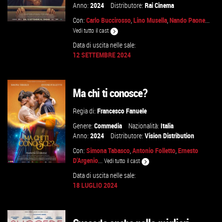
Anno:
2024
Distributore:
Rai Cinema
Con:
Carlo Buccirosso
,
Lino Musella
,
Nando Paone
...
Vedi tutto il cast
Data di uscita nelle sale:
12 SETTEMBRE 2024
GUARDA IL TRAILER
VAI ALLA SCHEDA
Ma chi ti conosce?
Regia di:
Francesco Fanuele
Genere:
Commedia
Nazionalità:
Italia
Anno:
2024
Distributore:
Vision Distribution
Con:
Simona Tabasco
,
Antonio Folletto
,
Ernesto
D'Argenio
...
Vedi tutto il cast
Data di uscita nelle sale:
18 LUGLIO 2024
VAI ALLA SCHEDA