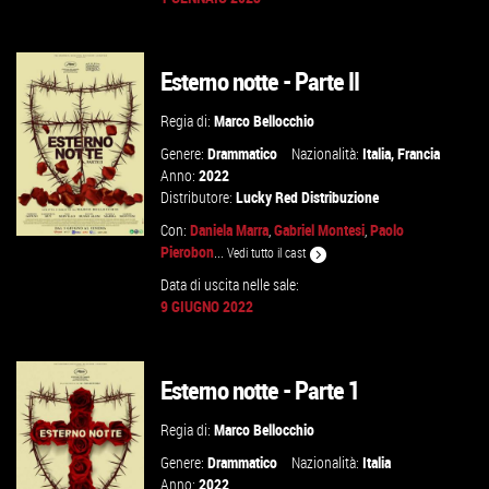
GUARDA IL TRAILER
Esterno notte - Parte II
VAI ALLA SCHEDA
Regia di:
Marco Bellocchio
Genere:
Drammatico
Nazionalità:
Italia
,
Francia
Anno:
2022
Distributore:
Lucky Red Distribuzione
Con:
Daniela Marra
,
Gabriel Montesi
,
Paolo
Pierobon
...
Vedi tutto il cast
Data di uscita nelle sale:
9 GIUGNO 2022
GUARDA IL TRAILER
VAI ALLA SCHEDA
Esterno notte - Parte 1
Regia di:
Marco Bellocchio
Genere:
Drammatico
Nazionalità:
Italia
Anno:
2022