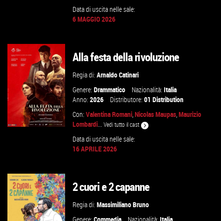
Data di uscita nelle sale:
6 MAGGIO 2026
GUARDA IL TRAILER
Alla festa della rivoluzione
VAI ALLA SCHEDA
Regia di:
Arnaldo Catinari
Genere:
Drammatico
Nazionalità:
Italia
Anno:
2026
Distributore:
01 Distribution
Con:
Valentina Romani
,
Nicolas Maupas
,
Maurizio
Lombardi
...
Vedi tutto il cast
Data di uscita nelle sale:
16 APRILE 2026
GUARDA IL TRAILER
2 cuori e 2 capanne
VAI ALLA SCHEDA
Regia di:
Massimiliano Bruno
Genere:
Commedia
Nazionalità:
Italia