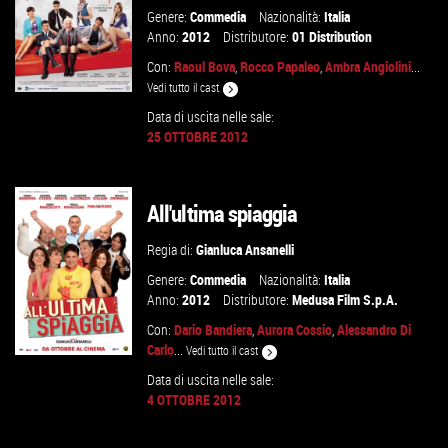
Genere:
Commedia
Nazionalità:
Italia
Anno:
2012
Distributore:
01 Distribution
Con:
Raoul Bova
,
Rocco Papaleo
,
Ambra Angiolini
...
Vedi tutto il cast
Data di uscita nelle sale:
25 OTTOBRE 2012
VAI ALLA SCHEDA
All'ultima spiaggia
Regia di:
Gianluca Ansanelli
Genere:
Commedia
Nazionalità:
Italia
Anno:
2012
Distributore:
Medusa Film S.p.A.
Con:
Dario Bandiera
,
Aurora Cossio
,
Alessandro Di
Carlo
...
Vedi tutto il cast
Data di uscita nelle sale:
4 OTTOBRE 2012