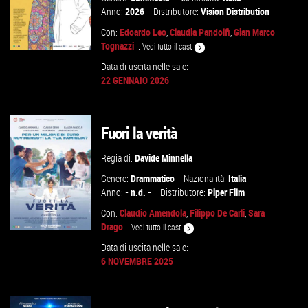
Anno:
2026
Distributore:
Vision Distribution
Con:
Edoardo Leo
,
Claudia Pandolfi
,
Gian Marco
Tognazzi
...
Vedi tutto il cast
Data di uscita nelle sale:
GUARDA IL TRAILER
22 GENNAIO 2026
TROVA IL CINEMA
Fuori la verità
VAI ALLA SCHEDA
Regia di:
Davide Minnella
Genere:
Drammatico
Nazionalità:
Italia
Anno:
- n.d. -
Distributore:
Piper Film
Con:
Claudio Amendola
,
Filippo De Carli
,
Sara
Drago
...
Vedi tutto il cast
Data di uscita nelle sale:
6 NOVEMBRE 2025
GUARDA IL TRAILER