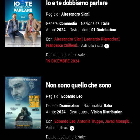
Io e te dobbiamo parlare
VAI ALLA SCHEDA
Regia di:
Alessandro Siani
Genere:
Commedia
Nazionalità:
Italia
Anno:
2024
Distributore:
01 Distribution
Con:
Alessandro Siani
,
Leonardo Pieraccioni
,
Francesca Chillemi
...
Vedi tutto il cast
Data di uscita nelle sale:
19 DICEMBRE 2024
GUARDA IL TRAILER
Non sono quello che sono
VAI ALLA SCHEDA
Regia di:
Edoardo Leo
Genere:
Drammatico
Nazionalità:
Italia
Anno:
2024
Distributore:
Vision Distribution
Con:
Edoardo Leo
,
Antonia Truppo
,
Javad Moraqib
...
Vedi tutto il cast
Data di uscita nelle sale: