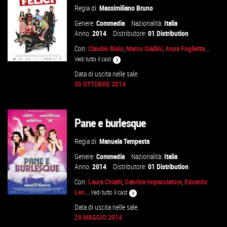
Regia di:
Massimiliano Bruno
Genere:
Commedia
Nazionalità:
Italia
Anno:
2014
Distributore:
01 Distribution
Con:
Claudio Bisio
,
Marco Giallini
,
Anna Foglietta
...
Vedi tutto il cast
Data di uscita nelle sale:
30 OTTOBRE 2014
VAI ALLA SCHEDA
Pane e burlesque
Regia di:
Manuela Tempesta
Genere:
Commedia
Nazionalità:
Italia
Anno:
2014
Distributore:
01 Distribution
Con:
Laura Chiatti
,
Sabrina Impacciatore
,
Edoardo
Leo
...
Vedi tutto il cast
Data di uscita nelle sale:
29 MAGGIO 2014