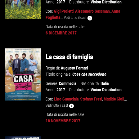
Anno:
2017
Distributore:
Vision Distribution
Con:
Gigi Proietti
,
Alessandro Gassman
,
Anna
Foglietta
...
Vedi tutto il cast
Data di uscita nelle sale:
6 DICEMBRE 2017
GUARDA IL TRAILER
La casa di famiglia
VAI ALLA SCHEDA
Regia di:
Augusto Fornari
Titolo originale:
Cose che succedono
Genere:
Commedia
Nazionalità:
Italia
Anno:
2017
Distributore:
Vision Distribution
Con:
Lino Guanciale
,
Stefano Fresi
,
Matilde Gioli
...
Vedi tutto il cast
Data di uscita nelle sale:
16 NOVEMBRE 2017
GUARDA IL TRAILER
VAI ALLA SCHEDA