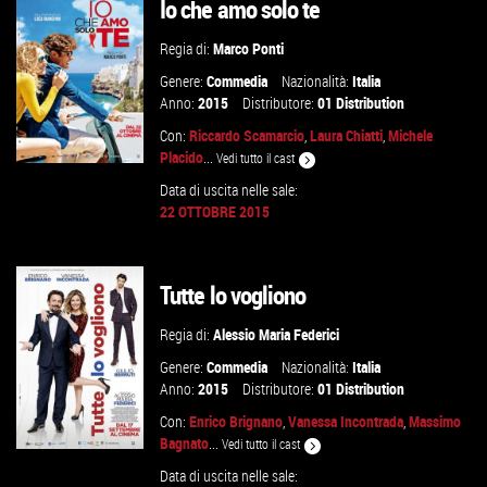
Io che amo solo te
VAI ALLA SCHEDA
Regia di:
Marco Ponti
Genere:
Commedia
Nazionalità:
Italia
Anno:
2015
Distributore:
01 Distribution
Con:
Riccardo Scamarcio
,
Laura Chiatti
,
Michele
Placido
...
Vedi tutto il cast
Data di uscita nelle sale:
22 OTTOBRE 2015
GUARDA IL TRAILER
Tutte lo vogliono
VAI ALLA SCHEDA
Regia di:
Alessio Maria Federici
Genere:
Commedia
Nazionalità:
Italia
Anno:
2015
Distributore:
01 Distribution
Con:
Enrico Brignano
,
Vanessa Incontrada
,
Massimo
Bagnato
...
Vedi tutto il cast
Data di uscita nelle sale: