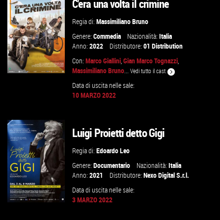
C'era una volta il crimine
VAI ALLA SCHEDA
Regia di:
Massimiliano Bruno
Genere:
Commedia
Nazionalità:
Italia
Anno:
2022
Distributore:
01 Distribution
Con:
Marco Giallini
,
Gian Marco Tognazzi
,
Massimiliano Bruno
...
Vedi tutto il cast
Data di uscita nelle sale:
10 MARZO 2022
GUARDA IL TRAILER
Luigi Proietti detto Gigi
VAI ALLA SCHEDA
Regia di:
Edoardo Leo
Genere:
Documentario
Nazionalità:
Italia
Anno:
2021
Distributore:
Nexo Digital S.r.l.
Data di uscita nelle sale:
3 MARZO 2022