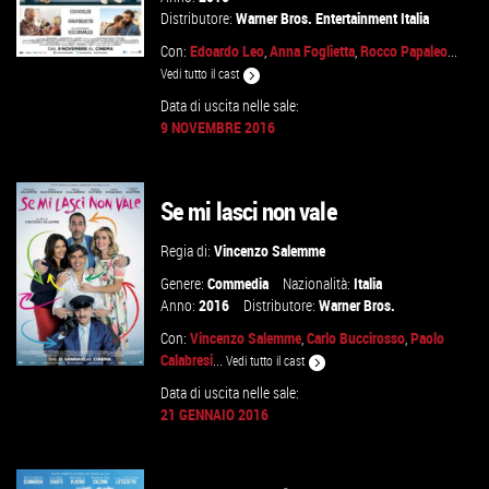
Distributore:
Warner Bros. Entertainment Italia
Con:
Edoardo Leo
,
Anna Foglietta
,
Rocco Papaleo
...
Vedi tutto il cast
Data di uscita nelle sale:
9 NOVEMBRE 2016
GUARDA IL TRAILER
VAI ALLA SCHEDA
Se mi lasci non vale
Regia di:
Vincenzo Salemme
Genere:
Commedia
Nazionalità:
Italia
Anno:
2016
Distributore:
Warner Bros.
Con:
Vincenzo Salemme
,
Carlo Buccirosso
,
Paolo
Calabresi
...
Vedi tutto il cast
Data di uscita nelle sale:
21 GENNAIO 2016
GUARDA IL TRAILER