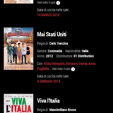
Vedi tutto il cast
Data di uscita nelle sale:
14 MARZO 2013
VAI ALLA SCHEDA
Mai Stati Uniti
Regia di:
Carlo Vanzina
Genere:
Commedia
Nazionalità:
Italia
Anno:
2012
Distributore:
01 Distribution
Con:
Ricky Memphis
,
Giovanni Vernia
,
Anna
Foglietta
...
Vedi tutto il cast
Data di uscita nelle sale:
3 GENNAIO 2013
VAI ALLA SCHEDA
Viva l'Italia
Regia di:
Massimiliano Bruno