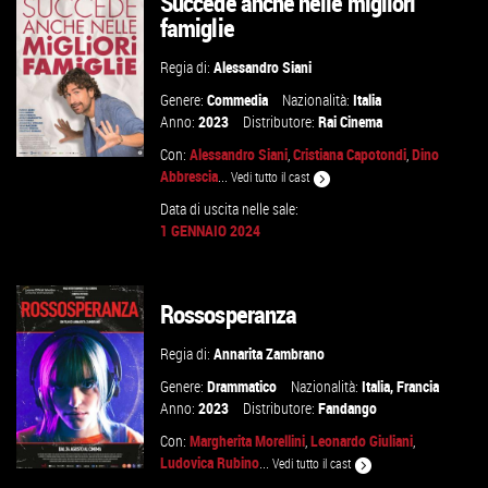
Succede anche nelle migliori
famiglie
Regia di:
Alessandro Siani
Genere:
Commedia
Nazionalità:
Italia
Anno:
2023
Distributore:
Rai Cinema
Con:
Alessandro Siani
,
Cristiana Capotondi
,
Dino
Abbrescia
...
Vedi tutto il cast
Data di uscita nelle sale:
1 GENNAIO 2024
GUARDA IL TRAILER
VAI ALLA SCHEDA
Rossosperanza
Regia di:
Annarita Zambrano
Genere:
Drammatico
Nazionalità:
Italia
,
Francia
Anno:
2023
Distributore:
Fandango
Con:
Margherita Morellini
,
Leonardo Giuliani
,
Ludovica Rubino
...
Vedi tutto il cast