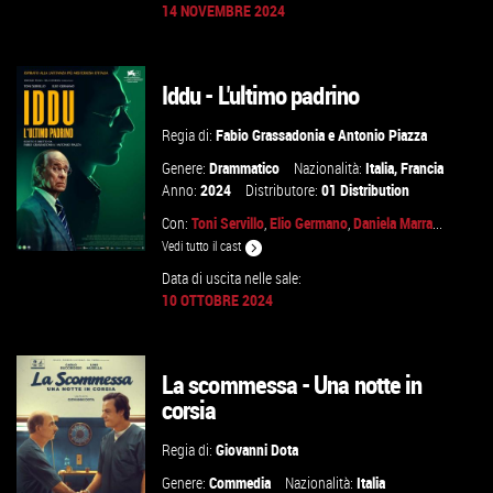
14 NOVEMBRE 2024
GUARDA IL TRAILER
Iddu - L'ultimo padrino
VAI ALLA SCHEDA
Regia di:
Fabio Grassadonia
e
Antonio Piazza
Genere:
Drammatico
Nazionalità:
Italia
,
Francia
Anno:
2024
Distributore:
01 Distribution
Con:
Toni Servillo
,
Elio Germano
,
Daniela Marra
...
Vedi tutto il cast
Data di uscita nelle sale:
10 OTTOBRE 2024
GUARDA IL TRAILER
La scommessa - Una notte in
VAI ALLA SCHEDA
corsia
Regia di:
Giovanni Dota
Genere:
Commedia
Nazionalità:
Italia