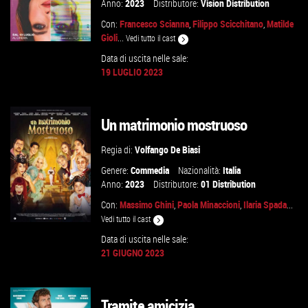
Anno:
2023
Distributore:
Vision Distribution
Con:
Francesco Scianna
,
Filippo Scicchitano
,
Matilde
Gioli
...
Vedi tutto il cast
Data di uscita nelle sale:
19 LUGLIO 2023
GUARDA IL TRAILER
Un matrimonio mostruoso
VAI ALLA SCHEDA
Regia di:
Volfango De Biasi
Genere:
Commedia
Nazionalità:
Italia
Anno:
2023
Distributore:
01 Distribution
Con:
Massimo Ghini
,
Paola Minaccioni
,
Ilaria Spada
...
Vedi tutto il cast
Data di uscita nelle sale:
21 GIUGNO 2023
GUARDA IL TRAILER
Tramite amicizia
VAI ALLA SCHEDA