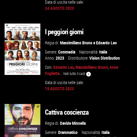
Data di uscita nelle sale:
24 AGOSTO 2023
GUARDA IL TRAILER
I peggiori giorni
VAI ALLA SCHEDA
Regia di:
Massimiliano Bruno
e
Edoardo Leo
Genere:
Commedia
Nazionalità:
Italia
Anno:
2023
Distributore:
Vision Distribution
Con:
Edoardo Leo
,
Massimiliano Bruno
,
Anna
Foglietta
...
Vedi tutto il cast
Data di uscita nelle sale:
15 AGOSTO 2023
GUARDA IL TRAILER
Cattiva coscienza
VAI ALLA SCHEDA
Regia di:
Davide Minnella
Genere:
Drammatico
Nazionalità:
Italia