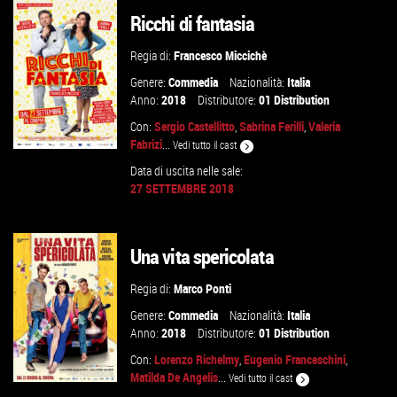
Ricchi di fantasia
VAI ALLA SCHEDA
Regia di:
Francesco Miccichè
Genere:
Commedia
Nazionalità:
Italia
Anno:
2018
Distributore:
01 Distribution
Con:
Sergio Castellitto
,
Sabrina Ferilli
,
Valeria
Fabrizi
...
Vedi tutto il cast
Data di uscita nelle sale:
27 SETTEMBRE 2018
GUARDA IL TRAILER
Una vita spericolata
VAI ALLA SCHEDA
Regia di:
Marco Ponti
Genere:
Commedia
Nazionalità:
Italia
Anno:
2018
Distributore:
01 Distribution
Con:
Lorenzo Richelmy
,
Eugenio Franceschini
,
Matilda De Angelis
...
Vedi tutto il cast