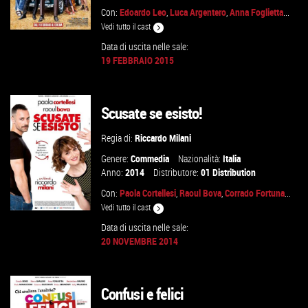
Con:
Edoardo Leo
,
Luca Argentero
,
Anna Foglietta
...
Vedi tutto il cast
Data di uscita nelle sale:
19 FEBBRAIO 2015
GUARDA IL TRAILER
Scusate se esisto!
VAI ALLA SCHEDA
Regia di:
Riccardo Milani
Genere:
Commedia
Nazionalità:
Italia
Anno:
2014
Distributore:
01 Distribution
Con:
Paola Cortellesi
,
Raoul Bova
,
Corrado Fortuna
...
Vedi tutto il cast
Data di uscita nelle sale:
20 NOVEMBRE 2014
GUARDA IL TRAILER
Confusi e felici
VAI ALLA SCHEDA