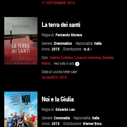
17 SETTEMBRE 2015
GUARDA IL TRAILER
La terra dei santi
VAI ALLA SCHEDA
Regia di:
Fernando Muraca
Genere:
Drammatico
Nazionalità:
Italia
Anno:
2015
Distributore:
-n.d.-
Con:
Valeria Solarino
,
Lorenza Indovina
,
Daniela
Marra
...
Vedi tutto il cast
Data di uscita nelle sale:
26 MARZO 2015
GUARDA IL TRAILER
Noi e la Giulia
VAI ALLA SCHEDA
Regia di:
Edoardo Leo
Genere:
Commedia
Nazionalità:
Italia
Anno:
2015
Distributore:
Warner Bros.