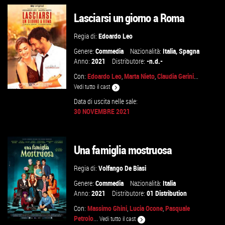
Lasciarsi un giorno a Roma
GUARDA IL TRAILER
Regia di:
Edoardo Leo
VAI ALLA SCHEDA
Genere:
Commedia
Nazionalità:
Italia
,
Spagna
Anno:
2021
Distributore:
-n.d.-
Con:
Edoardo Leo
,
Marta Nieto
,
Claudia Gerini
...
Vedi tutto il cast
Data di uscita nelle sale:
30 NOVEMBRE 2021
GUARDA IL TRAILER
Una famiglia mostruosa
VAI ALLA SCHEDA
Regia di:
Volfango De Biasi
Genere:
Commedia
Nazionalità:
Italia
Anno:
2021
Distributore:
01 Distribution
Con:
Massimo Ghini
,
Lucia Ocone
,
Pasquale
Petrolo
...
Vedi tutto il cast