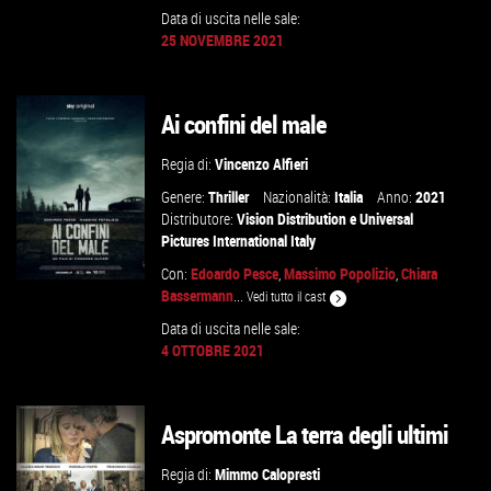
Data di uscita nelle sale:
25 NOVEMBRE 2021
GUARDA IL TRAILER
Ai confini del male
VAI ALLA SCHEDA
Regia di:
Vincenzo Alfieri
Genere:
Thriller
Nazionalità:
Italia
Anno:
2021
Distributore:
Vision Distribution
e
Universal
Pictures International Italy
Con:
Edoardo Pesce
,
Massimo Popolizio
,
Chiara
Bassermann
...
Vedi tutto il cast
Data di uscita nelle sale:
4 OTTOBRE 2021
GUARDA IL TRAILER
VAI ALLA SCHEDA
Aspromonte La terra degli ultimi
Regia di:
Mimmo Calopresti