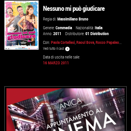
VAI ALLA SCHEDA
Nessuno mi può giudicare
Regia di:
Massimiliano Bruno
Genere:
Commedia
Nazionalità:
Italia
Anno:
2011
Distributore:
01 Distribution
Con:
Paola Cortellesi
,
Raoul Bova
,
Rocco Papaleo
...
Vedi tutto il cast
Data di uscita nelle sale:
16 MARZO 2011
VAI ALLA SCHEDA