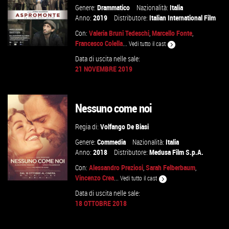
Genere:
Drammatico
Nazionalità:
Italia
Anno:
2019
Distributore:
Italian International Film
Con:
Valeria Bruni Tedeschi
,
Marcello Fonte
,
Francesco Colella
...
Vedi tutto il cast
Data di uscita nelle sale:
21 NOVEMBRE 2019
GUARDA IL TRAILER
Nessuno come noi
VAI ALLA SCHEDA
Regia di:
Volfango De Biasi
Genere:
Commedia
Nazionalità:
Italia
Anno:
2018
Distributore:
Medusa Film S.p.A.
Con:
Alessandro Preziosi
,
Sarah Felberbaum
,
Vincenzo Crea
...
Vedi tutto il cast
Data di uscita nelle sale:
18 OTTOBRE 2018
GUARDA IL TRAILER