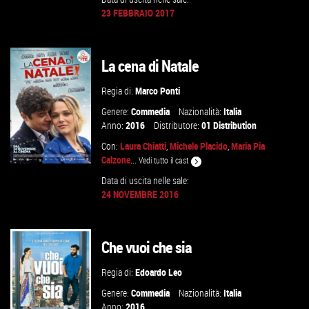
23 FEBBRAIO 2017
GUARDA IL TRAILER
La cena di Natale
VAI ALLA SCHEDA
Regia di:
Marco Ponti
Genere:
Commedia
Nazionalità:
Italia
Anno:
2016
Distributore:
01 Distribution
Con:
Laura Chiatti
,
Michele Placido
,
Maria Pia
Calzone
...
Vedi tutto il cast
Data di uscita nelle sale:
24 NOVEMBRE 2016
GUARDA IL TRAILER
Che vuoi che sia
VAI ALLA SCHEDA
Regia di:
Edoardo Leo
Genere:
Commedia
Nazionalità:
Italia
Anno:
2016