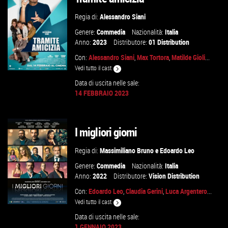
Regia di:
Alessandro Siani
Genere:
Commedia
Nazionalità:
Italia
Anno:
2023
Distributore:
01 Distribution
Con:
Alessandro Siani
,
Max Tortora
,
Matilde Gioli
...
Vedi tutto il cast
Data di uscita nelle sale:
14 FEBBRAIO 2023
GUARDA IL TRAILER
I migliori giorni
VAI ALLA SCHEDA
Regia di:
Massimiliano Bruno
e
Edoardo Leo
Genere:
Commedia
Nazionalità:
Italia
Anno:
2022
Distributore:
Vision Distribution
Con:
Edoardo Leo
,
Claudia Gerini
,
Luca Argentero
...
Vedi tutto il cast
Data di uscita nelle sale:
1 GENNAIO 2023