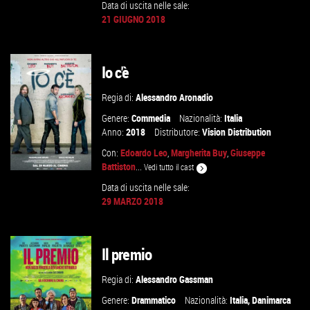
Data di uscita nelle sale:
21 GIUGNO 2018
VAI ALLA SCHEDA
Io c'è
Regia di:
Alessandro Aronadio
Genere:
Commedia
Nazionalità:
Italia
Anno:
2018
Distributore:
Vision Distribution
Con:
Edoardo Leo
,
Margherita Buy
,
Giuseppe
Battiston
...
Vedi tutto il cast
Data di uscita nelle sale:
29 MARZO 2018
GUARDA IL TRAILER
Il premio
VAI ALLA SCHEDA
Regia di:
Alessandro Gassman
Genere:
Drammatico
Nazionalità:
Italia
,
Danimarca