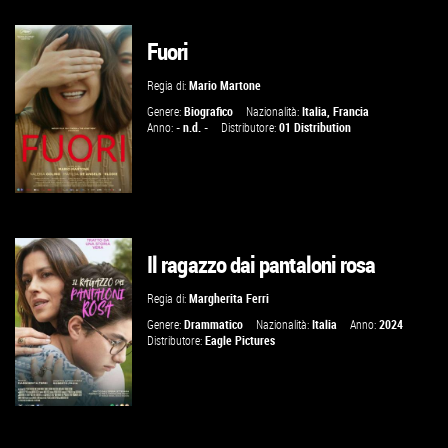
Fuori
GUARDA IL TRAILER
Regia di:
Mario Martone
VAI ALLA SCHEDA
Genere:
Biografico
Nazionalità:
Italia
,
Francia
Anno:
- n.d. -
Distributore:
01 Distribution
Il ragazzo dai pantaloni rosa
GUARDA IL TRAILER
Regia di:
Margherita Ferri
VAI ALLA SCHEDA
Genere:
Drammatico
Nazionalità:
Italia
Anno:
2024
Distributore:
Eagle Pictures