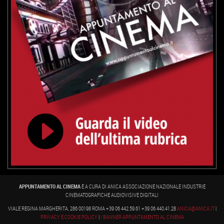
APPUNTAMENTO AL CINEMA
È A CURA DI ANICA ASSOCIAZIONE NAZIONALE INDUSTRIE
CINEMATOGRAFICHE AUDIOVISIVE DIGITALI
VIALE REGINA MARGHERITA, 286 00198 ROMA +39 06 442.59.61 +39 06 440.41.28
ANICA@ANICA.IT
|
PRIVACY E COOKIE POLICY
|
I BANNER APPUNTAMENTO AL CINEMA