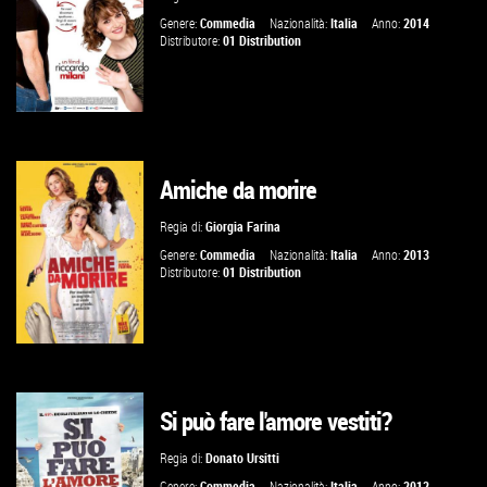
VAI ALLA SCHEDA
Genere:
Commedia
Nazionalità:
Italia
Anno:
2014
Distributore:
01 Distribution
Amiche da morire
GUARDA IL TRAILER
Regia di:
Giorgia Farina
VAI ALLA SCHEDA
Genere:
Commedia
Nazionalità:
Italia
Anno:
2013
Distributore:
01 Distribution
Si può fare l'amore vestiti?
VAI ALLA SCHEDA
Regia di:
Donato Ursitti
Genere:
Commedia
Nazionalità:
Italia
Anno:
2012