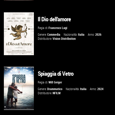
Il Dio dell'amore
GUARDA IL TRAILER
Regia di:
Francesco Lagi
VAI ALLA SCHEDA
Genere:
Commedia
Nazionalità:
Italia
Anno:
2026
Distributore:
Vision Distribution
GUARDA IL TRAILER
Spiaggia di Vetro
TROVA IL CINEMA
Regia di:
Will Geiger
Genere:
Drammatico
Nazionalità:
Italia
Anno:
2024
Distributore:
NFILM
VAI ALLA SCHEDA