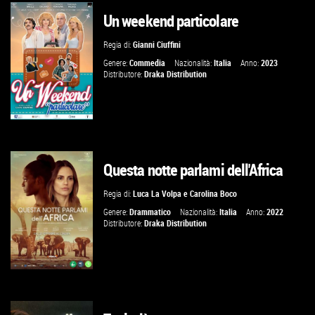
Un weekend particolare
GUARDA IL TRAILER
Regia di:
Gianni Ciuffini
VAI ALLA SCHEDA
Genere:
Commedia
Nazionalità:
Italia
Anno:
2023
Distributore:
Draka Distribution
Questa notte parlami dell'Africa
VAI ALLA SCHEDA
Regia di:
Luca La Volpa
e
Carolina Boco
Genere:
Drammatico
Nazionalità:
Italia
Anno:
2022
Distributore:
Draka Distribution