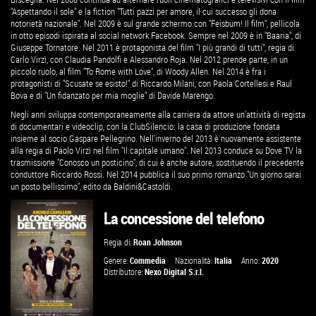
"Aspettando il sole" e la fiction "Tutti pazzi per amore, il cui successo gli dona
notorietà nazionale". Nel 2009 è sul grande schermo con "Feisbum! Il film", pellicola
in otto episodi ispirata al social network Facebook. Sempre nel 2009 è in "Baaria", di
Giuseppe Tornatore. Nel 2011 è protagonista del film "I più grandi di tutti", regia di
Carlo Virzì, con Claudia Pandolfi e Alessandro Roja. Nel 2012 prende parte, in un
piccolo ruolo, al film "To Rome with Love", di Woody Allen. Nel 2014 è fra i
protagonisti di "Scusate se esisto!" di Riccardo Milani, con Paola Cortellesi e Raul
Bova e di "Un fidanzato per mia moglie" di Davide Marengo.
Negli anni sviluppa contemporaneamente alla carriera da attore un'attività di regista
di documentari e videoclip, con la ClubSilencio: la casa di produzione fondata
insieme al socio Gaspare Pellegrino. Nell'inverno del 2013 è nuovamente assistente
alla regia di Paolo Virzì nel film "Il capitale umano". Nel 2013 conduce su Dove TV la
trasmissione "Conosco un posticino", di cui è anche autore, sostituendo il precedente
conduttore Riccardo Rossi. Nel 2014 pubblica il suo primo romanzo "Un giorno sarai
un posto bellissimo", edito da Baldini&Castoldi.
La concessione del telefono
Regia di:
Roan Johnson
Genere:
Commedia
Nazionalità:
Italia
Anno:
2020
Distributore:
Nexo Digital S.r.l.