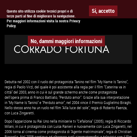
Togg
APPUNTAMENTO AL
CINEMA
Si, accetto
Questo sito utilizza cookie tecnici propri e di
terze parti al fine di migliorare la navigazione.
navig
Per maggiori informazioni visita la nostra Privacy
Policy.
No, dammi maggiori informazioni
CORRADO FORTUNA
Debutta nel 2002 con il ruolo del protagonista Tanino nel film "My Name Is Tanino",
regia di Paolo Virzì, del quale è poi assistente alla regia per il film "Caterina va in
città" del 2003, anno in cui è sul grande schermo anche come protagonista
dell'opera prima di Franco Battiato, "Perduto amor". Grazie alla sua interpretazione
in "My Name Is Tanino" e "Perduto amor", nel 2004 vince il Premio Guglielmo Biraghi.
Nello stesso anno ha un ruolo nel film "Alla luce del sole", regia di Roberto Faenza,
con Luca Zingaretti.
Dopo l'apparizione su Rai Uno nella miniserie tv "Cefalonia" (2005), regia di Riccardo
Milani, in cui è protagonista con Luisa Ranieri e nuovamente con Luca Zingaretti, nel
2006 torna al cinema come protagonista di "Agente matrimoniale", regia di Christian
Bisceglia. Nel 2008 continua ad alternare ruoli cinematografici e televisivi con il film