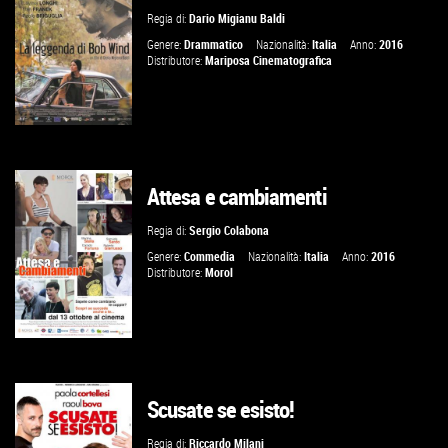
Regia di:
Dario Migianu Baldi
VAI ALLA SCHEDA
Genere:
Drammatico
Nazionalità:
Italia
Anno:
2016
Distributore:
Mariposa Cinematografica
Attesa e cambiamenti
GUARDA IL TRAILER
Regia di:
Sergio Colabona
VAI ALLA SCHEDA
Genere:
Commedia
Nazionalità:
Italia
Anno:
2016
Distributore:
Morol
Scusate se esisto!
GUARDA IL TRAILER
Regia di:
Riccardo Milani