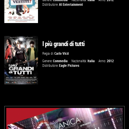
Distributore:
AI Entertainment
I più grandi di tutti
VAI ALLA SCHEDA
Regia di:
Carlo Virzì
Genere:
Commedia
Nazionalità:
Italia
Anno:
2012
Distributore:
Eagle Pictures
VAI ALLA SCHEDA