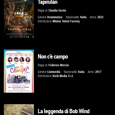
Tapirulàn
GUARDA IL TRAILER
Regia di:
Claudia Gerini
VAI ALLA SCHEDA
Genere:
Drammatico
Nazionalità:
Italia
Anno:
2022
Distributore:
Milano Talent Factory
Non c'è campo
VAI ALLA SCHEDA
Regia di:
Federico Moccia
Genere:
Commedia
Nazionalità:
Italia
Anno:
2017
Distributore:
Koch Media S.r.l.
La leggenda di Bob Wind
GUARDA IL TRAILER