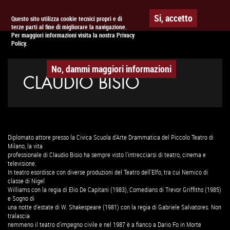
Togg
APPUNTAMENTO AL
CINEMA
Si, accetto
Questo sito utilizza cookie tecnici propri e di
terze parti al fine di migliorare la navigazione.
navig
Per maggiori informazioni visita la nostra Privacy
Policy.
No, dammi maggiori informazioni
CLAUDIO BISIO
Diplomato attore presso la Civica Scuola d'Arte Drammatica del Piccolo Teatro di
Milano, la vita
professionale di Claudio Bisio ha sempre visto l'intrecciarsi di teatro, cinema e
televisione.
In teatro esordisce con diverse produzioni del Teatro dell'Elfo, tra cui Nemico di
classe di Nigel
Williams con la regia di Elio De Capitani (1983), Comedians di Trevor Griffiths (1985)
e Sogno di
una notte d'estate di W. Shakespeare (1981) con la regia di Gabriele Salvatores. Non
tralascia
nemmeno il teatro d'impegno civile e nel 1987 è a fianco a Dario Fo in Morte