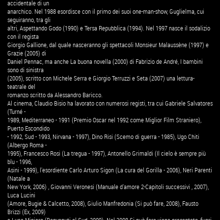
accidentale di un
anarchico. Nel 1988 esordisce con il primo dei suoi one-man-show, Guglielma, cui
seguiranno, tra gli
altri, Aspettando Godo (1990) e Tersa Repubblica (1994). Nel 1997 nasce il sodalizio
con il regista
Giorgio Gallione, dal quale nasceranno gli spettacoli Monsieur Malaussène (1997) e
Grazie (2005) di
Daniel Pennac, ma anche La buona novella (2000) di Fabrizio de André, I bambini
sono di sinistra
(2005), scritto con Michele Serra e Giorgio Terruzzi e Seta (2007) una lettura-
teatrale del
romanzo scritto da Alessandro Baricco.
Al cinema, Claudio Bisio ha lavorato con numerosi registi, tra cui Gabriele Salvatores
(Turné -
1989, Mediterraneo - 1991 (Premio Oscar nel 1992 come Miglior Film Straniero),
Puerto Escondido
- 1992, Sud - 1993, Nirvana - 1997), Dino Risi (Scemo di guerra - 1985), Ugo Chiti
(Albergo Roma -
1995), Francesco Rosi (La tregua - 1997), Antonello Grimaldi (Il cielo è sempre più
blu - 1996,
Asini - 1999), l'esordiente Carlo Arturo Sigon (La cura del Gorilla - 2006), Neri Parenti
(Natale a
New York, 2006) , Giovanni Veronesi (Manuale d'amore 2-Capitoli successivi , 2007),
Luca Lucini
(Amore, Bugie & Calcetto, 2008), Giulio Manfredonia (Si può fare, 2008), Fausto
Brizzi (Ex, 2009)