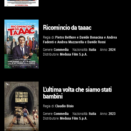
Ricomincio da taaac
GUARDA IL TRAILER
Regia di:
Pietro Belfiore
e
Davide Bonacina
e
Andrea
Fadenti
e
Andrea Mazzarella
e
Davide Rossi
VAI ALLA SCHEDA
Genere:
Commedia
Nazionalità:
Italia
Anno:
2024
Distributore:
Medusa Film S.p.A.
L'ultima volta che siamo stati
GUARDA IL TRAILER
bambini
VAI ALLA SCHEDA
Regia di:
Claudio Bisio
Genere:
Commedia
Nazionalità:
Italia
Anno:
2023
Distributore:
Medusa Film S.p.A.