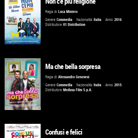
Non c'è più religione
GUARDA IL TRAILER
Regia di:
Luca Miniero
VAI ALLA SCHEDA
Genere:
Commedia
Nazionalità:
Italia
Anno:
2016
Distributore:
01 Distribution
Ma che bella sorpresa
GUARDA IL TRAILER
Regia di:
Alessandro Genovesi
VAI ALLA SCHEDA
Genere:
Commedia
Nazionalità:
Italia
Anno:
2015
Distributore:
Medusa Film S.p.A.
Confusi e felici
GUARDA IL TRAILER