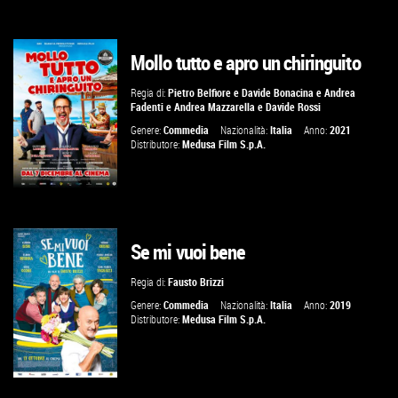
Mollo tutto e apro un chiringuito
GUARDA IL TRAILER
Regia di:
Pietro Belfiore
e
Davide Bonacina
e
Andrea
Fadenti
e
Andrea Mazzarella
e
Davide Rossi
VAI ALLA SCHEDA
Genere:
Commedia
Nazionalità:
Italia
Anno:
2021
Distributore:
Medusa Film S.p.A.
Se mi vuoi bene
GUARDA IL TRAILER
Regia di:
Fausto Brizzi
VAI ALLA SCHEDA
Genere:
Commedia
Nazionalità:
Italia
Anno:
2019
Distributore:
Medusa Film S.p.A.