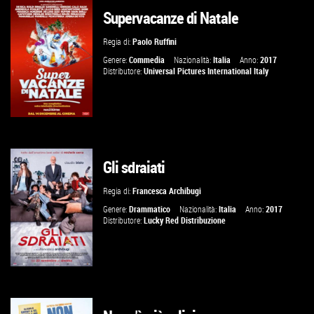
Supervacanze di Natale
GUARDA IL TRAILER
Regia di:
Paolo Ruffini
VAI ALLA SCHEDA
Genere:
Commedia
Nazionalità:
Italia
Anno:
2017
Distributore:
Universal Pictures International Italy
Gli sdraiati
GUARDA IL TRAILER
Regia di:
Francesca Archibugi
VAI ALLA SCHEDA
Genere:
Drammatico
Nazionalità:
Italia
Anno:
2017
Distributore:
Lucky Red Distribuzione