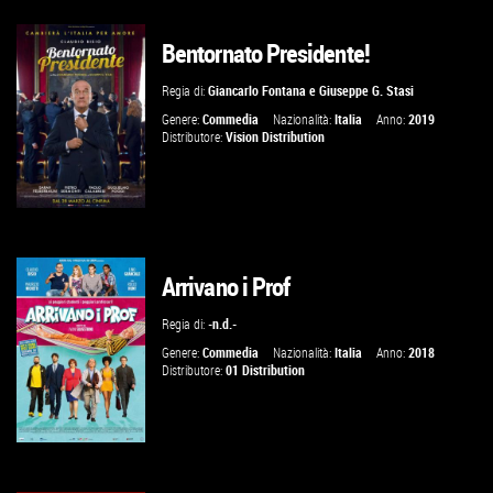
Bentornato Presidente!
GUARDA IL TRAILER
Regia di:
Giancarlo Fontana
e
Giuseppe G. Stasi
VAI ALLA SCHEDA
Genere:
Commedia
Nazionalità:
Italia
Anno:
2019
Distributore:
Vision Distribution
Arrivano i Prof
GUARDA IL TRAILER
Regia di:
-n.d.-
VAI ALLA SCHEDA
Genere:
Commedia
Nazionalità:
Italia
Anno:
2018
Distributore:
01 Distribution