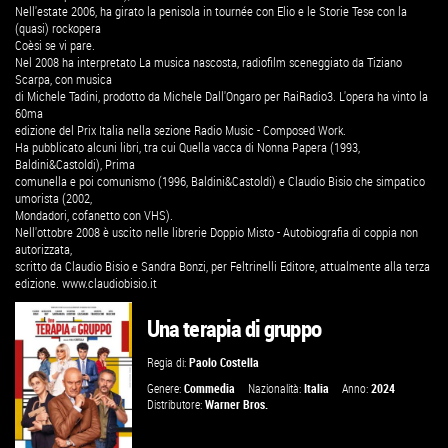
Nell'estate 2006, ha girato la penisola in tournée con Elio e le Storie Tese con la
(quasi) rockopera
Coèsi se vi pare.
Nel 2008 ha interpretato La musica nascosta, radiofilm sceneggiato da Tiziano
Scarpa, con musica
di Michele Tadini, prodotto da Michele Dall'Ongaro per RaiRadio3. L'opera ha vinto la
60ma
edizione del Prix Italia nella sezione Radio Music - Composed Work.
Ha pubblicato alcuni libri, tra cui Quella vacca di Nonna Papera (1993,
Baldini&Castoldi), Prima
comunella e poi comunismo (1996, Baldini&Castoldi) e Claudio Bisio che simpatico
umorista (2002,
Mondadori, cofanetto con VHS).
Nell'ottobre 2008 è uscito nelle librerie Doppio Misto - Autobiografia di coppia non
autorizzata,
scritto da Claudio Bisio e Sandra Bonzi, per Feltrinelli Editore, attualmente alla terza
edizione.
www.claudiobisio.it
Una terapia di gruppo
Regia di:
Paolo Costella
Genere:
Commedia
Nazionalità:
Italia
Anno:
2024
Distributore:
Warner Bros.