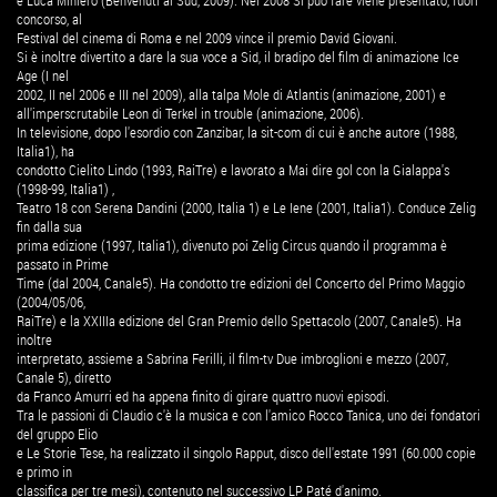
e Luca Miniero (Benvenuti al Sud, 2009). Nel 2008 Si può fare viene presentato, fuori
concorso, al
Festival del cinema di Roma e nel 2009 vince il premio David Giovani.
Si è inoltre divertito a dare la sua voce a Sid, il bradipo del film di animazione Ice
Age (I nel
2002, II nel 2006 e III nel 2009), alla talpa Mole di Atlantis (animazione, 2001) e
all'imperscrutabile Leon di Terkel in trouble (animazione, 2006).
In televisione, dopo l'esordio con Zanzibar, la sit-com di cui è anche autore (1988,
Italia1), ha
condotto Cielito Lindo (1993, RaiTre) e lavorato a Mai dire gol con la Gialappa's
(1998-99, Italia1) ,
Teatro 18 con Serena Dandini (2000, Italia 1) e Le Iene (2001, Italia1). Conduce Zelig
fin dalla sua
prima edizione (1997, Italia1), divenuto poi Zelig Circus quando il programma è
passato in Prime
Time (dal 2004, Canale5). Ha condotto tre edizioni del Concerto del Primo Maggio
(2004/05/06,
RaiTre) e la XXIIIa edizione del Gran Premio dello Spettacolo (2007, Canale5). Ha
inoltre
interpretato, assieme a Sabrina Ferilli, il film-tv Due imbroglioni e mezzo (2007,
Canale 5), diretto
da Franco Amurri ed ha appena finito di girare quattro nuovi episodi.
Tra le passioni di Claudio c'è la musica e con l'amico Rocco Tanica, uno dei fondatori
del gruppo Elio
e Le Storie Tese, ha realizzato il singolo Rapput, disco dell'estate 1991 (60.000 copie
e primo in
classifica per tre mesi), contenuto nel successivo LP Paté d'animo.