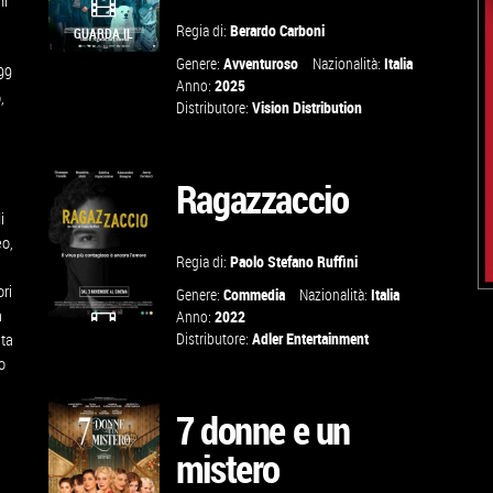
ni
Regia di:
Berardo Carboni
GUARDA IL
Genere:
Avventuroso
Nazionalità:
Italia
TRAILER
99
Anno:
2025
,
Distributore:
Vision Distribution
TROVA IL
CINEMA
Ragazzaccio
i
VAI ALLA
eo,
Regia di:
Paolo Stefano Ruffini
SCHEDA
ri
Genere:
Commedia
Nazionalità:
Italia
a
Anno:
2022
ata
Distributore:
Adler Entertainment
GUARDA IL
o
TRAILER
7 donne e un
mistero
VAI ALLA
SCHEDA