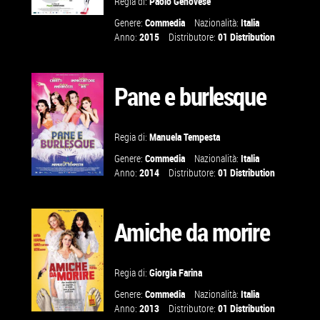
Regia di:
Paolo Genovese
Genere:
Commedia
Nazionalità:
Italia
GUARDA IL
Anno:
2015
Distributore:
01 Distribution
TRAILER
Pane e burlesque
VAI ALLA
SCHEDA
Regia di:
Manuela Tempesta
Genere:
Commedia
Nazionalità:
Italia
Anno:
2014
Distributore:
01 Distribution
Amiche da morire
VAI ALLA
SCHEDA
Regia di:
Giorgia Farina
Genere:
Commedia
Nazionalità:
Italia
Anno:
2013
Distributore:
01 Distribution