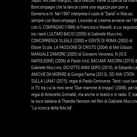
Sapio, Michael Margott, Jack Waltzer. Viene scoperta da Gian
Boncompagni che la lancia come una ragazza pon pon a
Domenica In. Nel 1997 interpreta il ruolo di "Darla" in Macao,
sempre con Boncompagni. L'esordio al cinema avviene nel 19
con IL COMPAGNO (1999) di Francesco Maselli, a cui seguono
tra i tanti L'ULTIMO BACIO (2000) di Gabriele Muccino,
CONCORRENZA SLEALE (2000) e GENTE DI ROMA (2003) di
Ettore Scola, LA PASSIONE DI CRISTO (2004) di Mel Gibson,
MANUALE D'AMORE (2005) di Giovanni Veronesi, N (IO E
NAPOLEONE) (2006) di Paolo Virzì, BACIAMI ANCORA (2010) d
Gabriele Muccino, DICIOTTO ANNI DOPO (2010), di Edoardo L
AMICHE DA MORIRE di Giorgia Farina (2013), SEI MAI STATA
SULLA LUNA? (2015), regia di Paolo Genovese. Tanti i suoi lavo
in TV, tra cui la mini serie "Due mamme di troppo" (2009), per l
regia di Antonello Grimaldi, ma anche in teatro e in radio. E' st
la voce italiana di Thandie Newton nel film di Gabriele Muccin
"La ricerca della felicità".