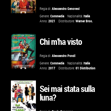
Regia di:
Alessandro Genovesi
Genere:
Commedia
Nazionalità:
Italia
GUARDA IL
Anno:
2021
Distributore:
Warner Bros.
TRAILER
Chi m'ha visto
VAI ALLA
SCHEDA
Regia di:
Alessandro Pondi
Genere:
Commedia
Nazionalità:
Italia
Anno:
2017
Distributore:
01 Distribution
GUARDA IL
TRAILER
Sei mai stata sulla
luna?
VAI ALLA
SCHEDA