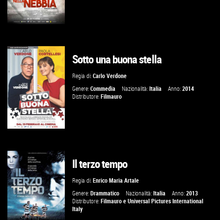
Sotto una buona stella
GUARDA IL TRAILER
Regia di:
Carlo Verdone
VAI ALLA SCHEDA
Genere:
Commedia
Nazionalità:
Italia
Anno:
2014
Distributore:
Filmauro
Il terzo tempo
VAI ALLA SCHEDA
Regia di:
Enrico Maria Artale
Genere:
Drammatico
Nazionalità:
Italia
Anno:
2013
Distributore:
Filmauro
e
Universal Pictures International
Italy