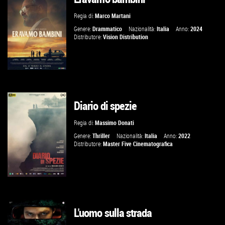
Regia di:
Marco Martani
VAI ALLA SCHEDA
Genere:
Drammatico
Nazionalità:
Italia
Anno:
2024
Distributore:
Vision Distribution
Diario di spezie
GUARDA IL TRAILER
Regia di:
Massimo Donati
VAI ALLA SCHEDA
Genere:
Thriller
Nazionalità:
Italia
Anno:
2022
Distributore:
Master Five Cinematografica
L'uomo sulla strada
GUARDA IL TRAILER