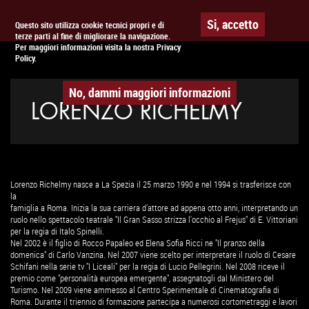
Togg
APPUNTAMENTO AL
CINEMA
Si, accetto
Questo sito utilizza cookie tecnici propri e di
terze parti al fine di migliorare la navigazione.
navig
Per maggiori informazioni visita la nostra Privacy
Policy.
No, dammi maggiori informazioni
LORENZO RICHELMY
Lorenzo Richelmy nasce a La Spezia il 25 marzo 1990 e nel 1994 si trasferisce con
la
famiglia a Roma. Inizia la sua carriera d’attore ad appena otto anni, interpretando un
ruolo nello spettacolo teatrale "Il Gran Sasso strizza l'occhio al Frejus" di E. Vittoriani
per la regia di Italo Spinelli.
Nel 2002 è il figlio di Rocco Papaleo ed Elena Sofia Ricci ne "Il pranzo della
domenica" di Carlo Vanzina. Nel 2007 viene scelto per interpretare il ruolo di Cesare
Schifani nella serie tv "I Liceali" per la regia di Lucio Pellegrini. Nel 2008 riceve il
premio come "personalità europea emergente", assegnatogli dal Ministero del
Turismo. Nel 2009 viene ammesso al Centro Sperimentale di Cinematografia di
Roma. Durante il triennio di formazione partecipa a numerosi cortometraggi e lavori