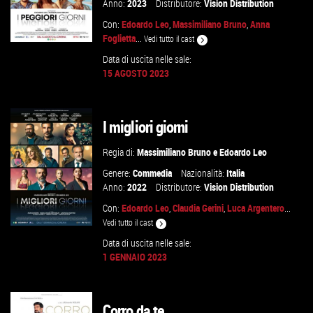
Anno:
2023
Distributore:
Vision Distribution
Con:
Edoardo Leo
,
Massimiliano Bruno
,
Anna
Foglietta
...
Vedi tutto il cast
Data di uscita nelle sale:
15 AGOSTO 2023
GUARDA IL TRAILER
I migliori giorni
VAI ALLA SCHEDA
Regia di:
Massimiliano Bruno
e
Edoardo Leo
Genere:
Commedia
Nazionalità:
Italia
Anno:
2022
Distributore:
Vision Distribution
Con:
Edoardo Leo
,
Claudia Gerini
,
Luca Argentero
...
Vedi tutto il cast
Data di uscita nelle sale:
1 GENNAIO 2023
GUARDA IL TRAILER
Corro da te
VAI ALLA SCHEDA