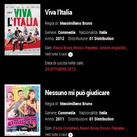
VAI ALLA SCHEDA
Viva l'Italia
Regia di:
Massimiliano Bruno
Genere:
Commedia
Nazionalità:
Italia
Anno:
2012
Distributore:
01 Distribution
Con:
Raoul Bova
,
Rocco Papaleo
,
Ambra Angiolini
...
Vedi tutto il cast
Data di uscita nelle sale:
25 OTTOBRE 2012
VAI ALLA SCHEDA
Nessuno mi può giudicare
Regia di:
Massimiliano Bruno
Genere:
Commedia
Nazionalità:
Italia
Anno:
2011
Distributore:
01 Distribution
Con:
Paola Cortellesi
,
Raoul Bova
,
Rocco Papaleo
...
Vedi tutto il cast