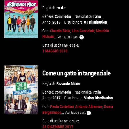
Regia di:
-n.d.-
Genere:
Commedia
Nazionalità:
Italia
Anno:
2018
Distributore:
01 Distribution
Con:
Claudio Bisio
,
Lino Guanciale
,
Maurizio
Nichetti
...
Vedi tutto il cast
Data di uscita nelle sale:
1 MAGGIO 2018
GUARDA IL TRAILER
Come un gatto in tangenziale
VAI ALLA SCHEDA
Regia di:
Riccardo Milani
Genere:
Commedia
Nazionalità:
Italia
Anno:
2017
Distributore:
Vision Distribution
Con:
Paola Cortellesi
,
Antonio Albanese
,
Sonia
Bergamasco
...
Vedi tutto il cast
Data di uscita nelle sale:
28 DICEMBRE 2017