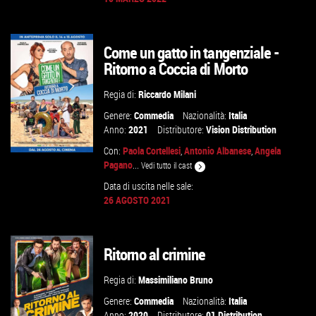
GUARDA IL TRAILER
Come un gatto in tangenziale -
VAI ALLA SCHEDA
Ritorno a Coccia di Morto
Regia di:
Riccardo Milani
Genere:
Commedia
Nazionalità:
Italia
Anno:
2021
Distributore:
Vision Distribution
Con:
Paola Cortellesi
,
Antonio Albanese
,
Angela
Pagano
...
Vedi tutto il cast
Data di uscita nelle sale:
26 AGOSTO 2021
GUARDA IL TRAILER
VAI ALLA SCHEDA
Ritorno al crimine
Regia di:
Massimiliano Bruno
Genere:
Commedia
Nazionalità:
Italia
Anno:
2020
Distributore:
01 Distribution