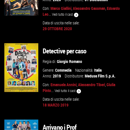
Con:
Marco Giallini
,
Alessandro Gassman
,
Edoardo
Leo
...
Vedi tutto il cast
Data di uscita nelle sale:
29 OTTOBRE 2020
GUARDA IL TRAILER
Detective per caso
VAI ALLA SCHEDA
Regia di:
Giorgio Romano
Genere:
Commedia
Nazionalità:
Italia
Anno:
2019
Distributore:
Medusa Film S.p.A.
Con:
Emanuela Annini
,
Alessandro Tiberi
,
Giulia
Pinto
...
Vedi tutto il cast
Data di uscita nelle sale:
18 MARZO 2019
GUARDA IL TRAILER
Arrivano i Prof
VAI ALLA SCHEDA