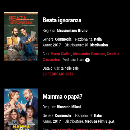
GUARDA IL TRAILER
Beata ignoranza
VAI ALLA SCHEDA
Regia di:
Massimiliano Bruno
Genere:
Commedia
Nazionalità:
Italia
Anno:
2017
Distributore:
01 Distribution
Con:
Marco Giallini
,
Alessandro Gassman
,
Carolina
Crescentini
...
Vedi tutto il cast
Data di uscita nelle sale:
23 FEBBRAIO 2017
GUARDA IL TRAILER
Mamma o papà?
VAI ALLA SCHEDA
Regia di:
Riccardo Milani
Genere:
Commedia
Nazionalità:
Italia
Anno:
2017
Distributore:
Medusa Film S.p.A.
Con:
Paola Cortellesi
,
Antonio Albanese
,
Anna