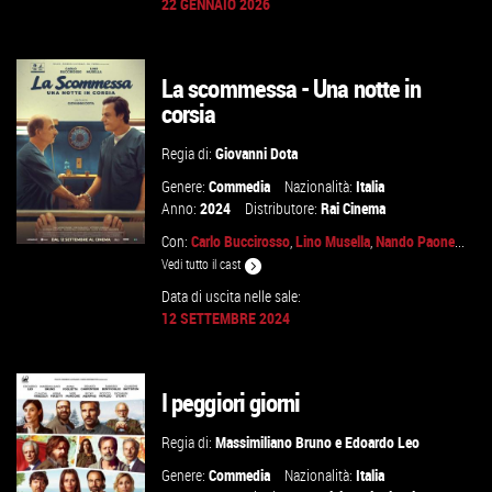
GUARDA IL TRAILER
22 GENNAIO 2026
TROVA IL CINEMA
La scommessa - Una notte in
corsia
VAI ALLA SCHEDA
Regia di:
Giovanni Dota
Genere:
Commedia
Nazionalità:
Italia
Anno:
2024
Distributore:
Rai Cinema
Con:
Carlo Buccirosso
,
Lino Musella
,
Nando Paone
...
Vedi tutto il cast
Data di uscita nelle sale:
12 SETTEMBRE 2024
GUARDA IL TRAILER
VAI ALLA SCHEDA
I peggiori giorni
Regia di:
Massimiliano Bruno
e
Edoardo Leo
Genere:
Commedia
Nazionalità:
Italia