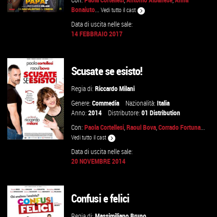
Bonaiuto
...
Vedi tutto il cast
Data di uscita nelle sale:
14 FEBBRAIO 2017
GUARDA IL TRAILER
Scusate se esisto!
VAI ALLA SCHEDA
Regia di:
Riccardo Milani
Genere:
Commedia
Nazionalità:
Italia
Anno:
2014
Distributore:
01 Distribution
Con:
Paola Cortellesi
,
Raoul Bova
,
Corrado Fortuna
...
Vedi tutto il cast
Data di uscita nelle sale:
20 NOVEMBRE 2014
GUARDA IL TRAILER
Confusi e felici
VAI ALLA SCHEDA
Regia di:
Massimiliano Bruno