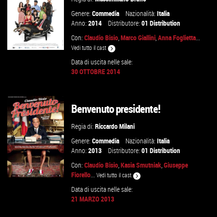
Genere:
Commedia
Nazionalità:
Italia
Anno:
2014
Distributore:
01 Distribution
Con:
Claudio Bisio
,
Marco Giallini
,
Anna Foglietta
...
Vedi tutto il cast
Data di uscita nelle sale:
30 OTTOBRE 2014
VAI ALLA SCHEDA
Benvenuto presidente!
Regia di:
Riccardo Milani
Genere:
Commedia
Nazionalità:
Italia
Anno:
2013
Distributore:
01 Distribution
Con:
Claudio Bisio
,
Kasia Smutniak
,
Giuseppe
Fiorello
...
Vedi tutto il cast
Data di uscita nelle sale:
21 MARZO 2013