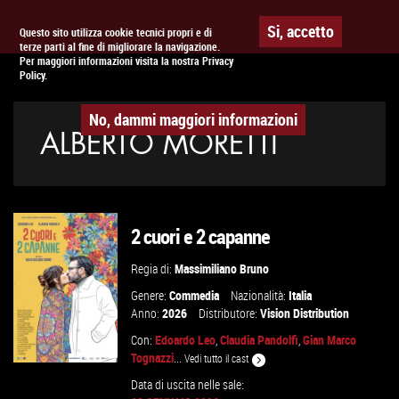
Togg
APPUNTAMENTO AL
CINEMA
Si, accetto
Questo sito utilizza cookie tecnici propri e di
terze parti al fine di migliorare la navigazione.
navig
Per maggiori informazioni visita la nostra Privacy
Policy.
No, dammi maggiori informazioni
ALBERTO MORETTI
2 cuori e 2 capanne
Regia di:
Massimiliano Bruno
Genere:
Commedia
Nazionalità:
Italia
Anno:
2026
Distributore:
Vision Distribution
Con:
Edoardo Leo
,
Claudia Pandolfi
,
Gian Marco
Tognazzi
...
Vedi tutto il cast
Data di uscita nelle sale: