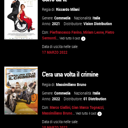
Regia di:
Riccardo Milani
Genere:
Commedia
Nazionalità:
Italia
Anno:
2021
Distributore:
Vision Distribution
Con:
Pierfrancesco Favino
,
Miriam Leone
,
Pietro
Sermonti
...
Vedi tutto il cast
Data di uscita nelle sale:
17 MARZO 2022
GUARDA IL TRAILER
C'era una volta il crimine
VAI ALLA SCHEDA
Regia di:
Massimiliano Bruno
Genere:
Commedia
Nazionalità:
Italia
Anno:
2022
Distributore:
01 Distribution
Con:
Marco Giallini
,
Gian Marco Tognazzi
,
Massimiliano Bruno
...
Vedi tutto il cast
Data di uscita nelle sale:
10 MARZO 2022