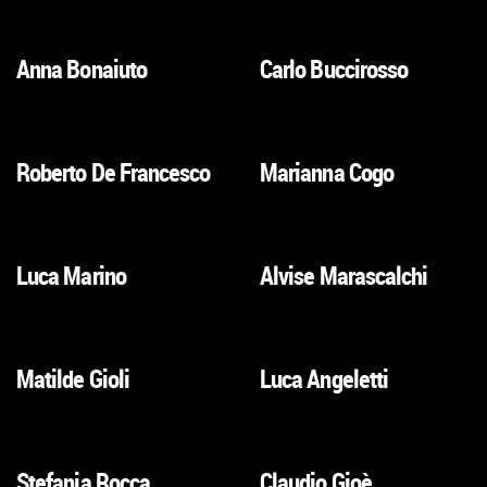
ALLA
ALLA
SCHEDA
SCHEDA
Anna Bonaiuto
Carlo Buccirosso
VAI
VAI
ALLA
ALLA
SCHEDA
SCHEDA
Roberto De Francesco
Marianna Cogo
VAI
VAI
ALLA
ALLA
SCHEDA
SCHEDA
Luca Marino
Alvise Marascalchi
VAI
VAI
ALLA
ALLA
SCHEDA
SCHEDA
Matilde Gioli
Luca Angeletti
VAI
VAI
ALLA
ALLA
SCHEDA
SCHEDA
Stefania Rocca
Claudio Gioè