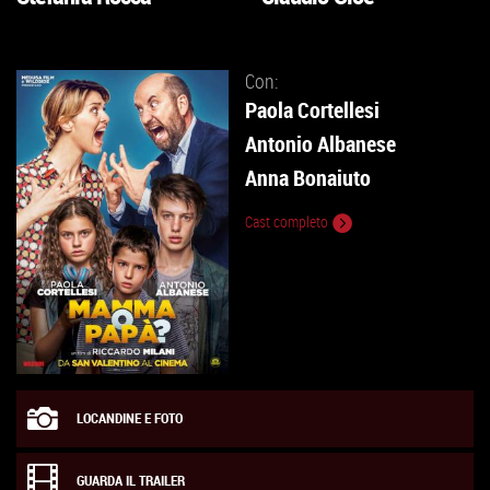
VAI
VAI
ALLA
ALLA
SCHEDA
SCHEDA
Con:
Paola Cortellesi
Antonio Albanese
Anna Bonaiuto
Cast completo
LOCANDINE E FOTO
GUARDA IL TRAILER