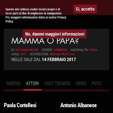
Togg
APPUNTAMENTO AL
CINEMA
Si, accetto
Questo sito utilizza cookie tecnici propri e di
terze parti al fine di migliorare la navigazione.
navig
Per maggiori informazioni visita la nostra Privacy
Policy.
No, dammi maggiori informazioni
MAMMA O PAPÀ?
DI:
RICCARDO MILANI
GENERE:
COMMEDIA
NAZIONALITÀ:
ITALIA
ANNO:
2017
DISTRIBUTORE:
MEDUSA FILM S.P.A.
NELLE SALE DAL
14 FEBBRAIO 2017
SINOSSI
ATTORI
(SCHEDA
CAST TECNICO
VIDEO
FOTO
Schede primarie
ATTIVA)
Paola Cortellesi
Antonio Albanese
VAI
VAI