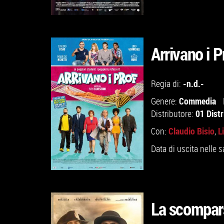
Arrivano i P
GUARDA IL TRAILER
-n.d.-
Regia di:
Commedia
Genere:
VAI ALLA SCHEDA
01 Distr
Distributore:
Claudio Bisio
L
Con:
,
Data di uscita nelle s
La scompar