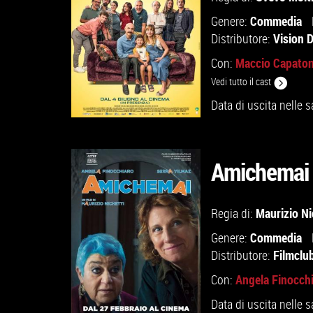
Commedia
Genere:
Vision D
Distributore:
Maccio Capato
Con:
Vedi tutto il cast
Data di uscita nelle s
Amichemai
GUARDA IL TRAILER
Maurizio Ni
Regia di:
Commedia
Genere:
VAI ALLA SCHEDA
Filmclu
Distributore:
Angela Finocch
Con:
Data di uscita nelle s