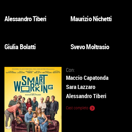
ALLA
ALLA
SCHEDA
SCHEDA
Alessandro Tiberi
Maurizio Nichetti
VAI
VAI
ALLA
ALLA
SCHEDA
SCHEDA
Giulia Bolatti
Svevo Moltrasio
VAI
VAI
ALLA
ALLA
SCHEDA
SCHEDA
Con:
Maccio Capatonda
Sara Lazzaro
Alessandro Tiberi
Cast completo