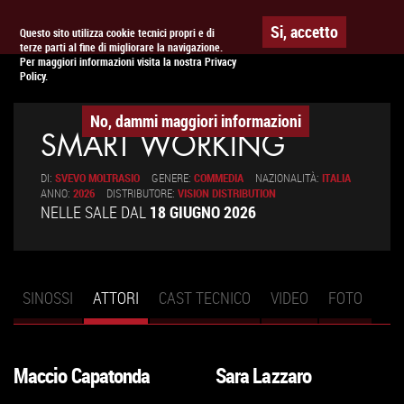
Togg
APPUNTAMENTO AL
CINEMA
Si, accetto
Questo sito utilizza cookie tecnici propri e di
terze parti al fine di migliorare la navigazione.
navig
Per maggiori informazioni visita la nostra Privacy
Policy.
No, dammi maggiori informazioni
SMART WORKING
DI:
SVEVO MOLTRASIO
GENERE:
COMMEDIA
NAZIONALITÀ:
ITALIA
ANNO:
2026
DISTRIBUTORE:
VISION DISTRIBUTION
NELLE SALE DAL
18 GIUGNO 2026
SINOSSI
ATTORI
(SCHEDA
CAST TECNICO
VIDEO
FOTO
Schede primarie
ATTIVA)
Maccio Capatonda
Sara Lazzaro
VAI
VAI