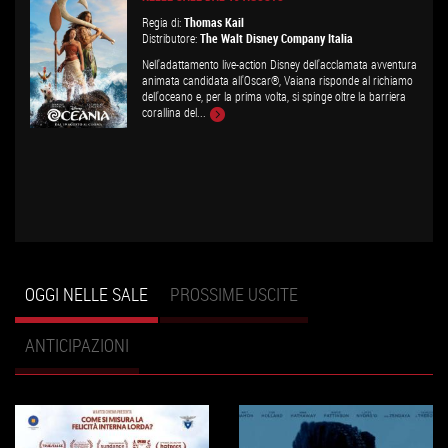
Regia di:
Thomas Kail
Distributore:
The Walt Disney Company Italia
Nell'adattamento live-action Disney dell'acclamata avventura
animata candidata all'Oscar®, Vaiana risponde al richiamo
dell'oceano e, per la prima volta, si spinge oltre la barriera
corallina del...
OGGI NELLE SALE
(SCHEDA ATTIVA)
PROSSIME USCITE
ANTICIPAZIONI