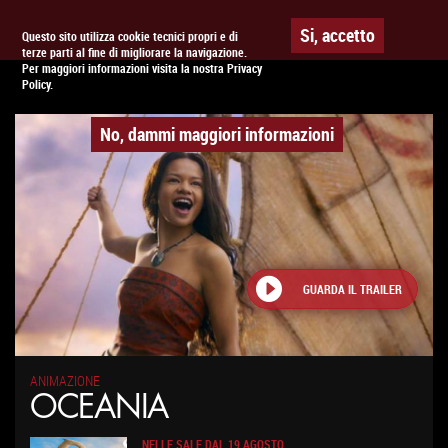
Togg
APPUNTAMENTO AL
CINEMA
Si, accetto
Questo sito utilizza cookie tecnici propri e di
terze parti al fine di migliorare la navigazione.
navig
Per maggiori informazioni visita la nostra Privacy
Policy.
No, dammi maggiori informazioni
GUARDA IL TRAILER
ANIMAZIONE
OCEANIA
NELLE SALE DAL
19 AGOSTO