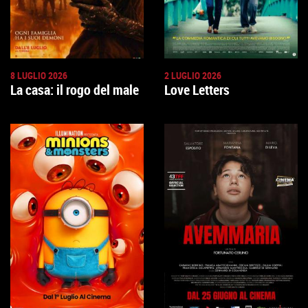
8 LUGLIO 2026
2 LUGLIO 2026
La casa: il rogo del male
Love Letters
GUARDA IL TRAILER
TROVA IL CINEMA
GUARDA IL TRAILER
TROVA IL CINEMA
VAI ALLA SCHEDA
VAI ALLA SCHEDA