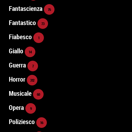
Fantascienza
76
Fantastico
73
Fiabesco
1
Giallo
14
Guerra
7
Horror
312
Musicale
60
Opera
9
Poliziesco
16