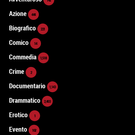
Azione
444
Biografico
221
Comico
14
Commedia
1,518
Crime
2
Documentario
1,143
Drammatico
2,403
Erotico
1
Evento
102