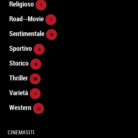
Religioso
1
Road--Movie
1
Sentimentale
16
Sportivo
5
Storico
18
Thriller
395
Varietà
1
Western
16
CINEMASITI