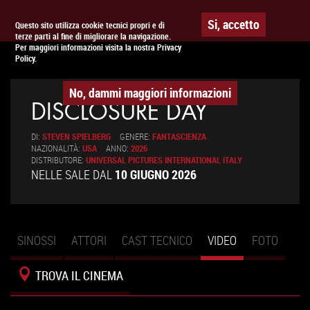
Togg
APPUNTAMENTO AL
CINEMA
Si, accetto
Questo sito utilizza cookie tecnici propri e di
terze parti al fine di migliorare la navigazione.
navig
Per maggiori informazioni visita la nostra Privacy
Policy.
No, dammi maggiori informazioni
DISCLOSURE DAY
DI:
STEVEN SPIELBERG
GENERE:
FANTASCIENZA
NAZIONALITÀ:
USA
ANNO:
2026
DISTRIBUTORE:
UNIVERSAL PICTURES INTERNATIONAL ITALY
NELLE SALE DAL
10 GIUGNO 2026
SINOSSI
ATTORI
CAST TECNICO
VIDEO
(SCHEDA
FOTO
Schede primarie
ATTIVA)
TROVA IL CINEMA