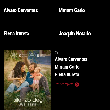
Alvaro Cervantes
Miriam Garlo
VAI
VAI
ALLA
ALLA
SCHEDA
SCHEDA
Elena Irureta
Joaquin Notario
VAI
VAI
ALLA
ALLA
SCHEDA
SCHEDA
Con:
Alvaro Cervantes
Miriam Garlo
Elena Irureta
Cast completo