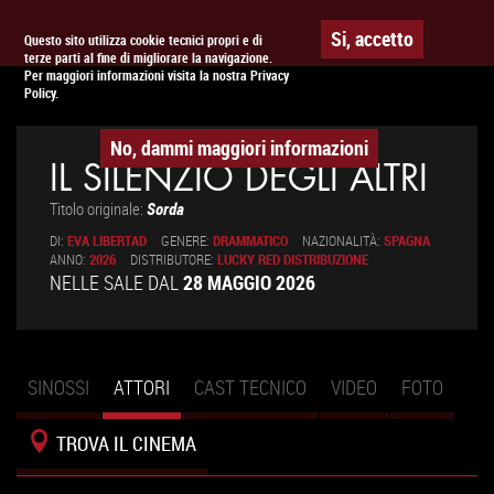
Togg
APPUNTAMENTO AL
CINEMA
Si, accetto
Questo sito utilizza cookie tecnici propri e di
terze parti al fine di migliorare la navigazione.
navig
Per maggiori informazioni visita la nostra Privacy
Policy.
No, dammi maggiori informazioni
IL SILENZIO DEGLI ALTRI
Titolo originale:
Sorda
DI:
EVA LIBERTAD
GENERE:
DRAMMATICO
NAZIONALITÀ:
SPAGNA
ANNO:
2026
DISTRIBUTORE:
LUCKY RED DISTRIBUZIONE
NELLE SALE DAL
28 MAGGIO 2026
SINOSSI
ATTORI
(SCHEDA
CAST TECNICO
VIDEO
FOTO
Schede primarie
ATTIVA)
TROVA IL CINEMA