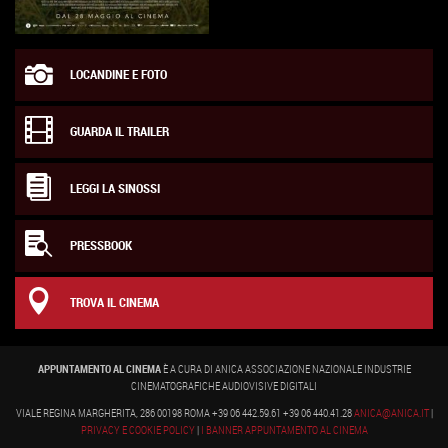
LOCANDINE E FOTO
GUARDA IL TRAILER
LEGGI LA SINOSSI
PRESSBOOK
TROVA IL CINEMA
APPUNTAMENTO AL CINEMA
È A CURA DI ANICA ASSOCIAZIONE NAZIONALE INDUSTRIE
CINEMATOGRAFICHE AUDIOVISIVE DIGITALI
VIALE REGINA MARGHERITA, 286 00198 ROMA +39 06 442.59.61 +39 06 440.41.28
ANICA@ANICA.IT
|
PRIVACY E COOKIE POLICY
|
I BANNER APPUNTAMENTO AL CINEMA