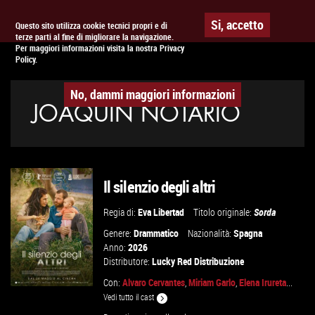
Togg
APPUNTAMENTO AL
CINEMA
Si, accetto
Questo sito utilizza cookie tecnici propri e di
terze parti al fine di migliorare la navigazione.
navig
Per maggiori informazioni visita la nostra Privacy
Policy.
No, dammi maggiori informazioni
JOAQUIN NOTARIO
Il silenzio degli altri
Regia di:
Eva Libertad
Titolo originale:
Sorda
Genere:
Drammatico
Nazionalità:
Spagna
Anno:
2026
Distributore:
Lucky Red Distribuzione
Con:
Alvaro Cervantes
,
Miriam Garlo
,
Elena Irureta
...
Vedi tutto il cast