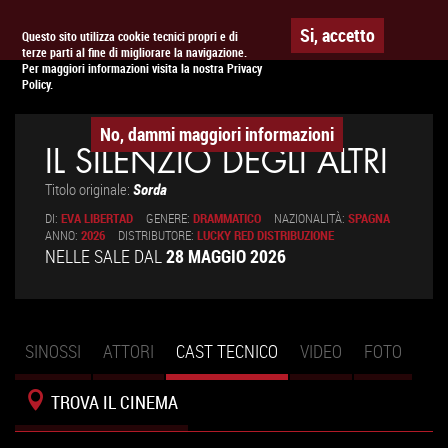
Togg
APPUNTAMENTO AL
CINEMA
Si, accetto
Questo sito utilizza cookie tecnici propri e di
terze parti al fine di migliorare la navigazione.
navig
Per maggiori informazioni visita la nostra Privacy
Policy.
No, dammi maggiori informazioni
IL SILENZIO DEGLI ALTRI
Titolo originale:
Sorda
DI:
EVA LIBERTAD
GENERE:
DRAMMATICO
NAZIONALITÀ:
SPAGNA
ANNO:
2026
DISTRIBUTORE:
LUCKY RED DISTRIBUZIONE
NELLE SALE DAL
28 MAGGIO 2026
SINOSSI
ATTORI
CAST TECNICO
(SCHEDA
VIDEO
FOTO
Schede primarie
ATTIVA)
TROVA IL CINEMA