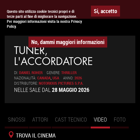
Togg
APPUNTAMENTO AL
CINEMA
Si, accetto
Questo sito utilizza cookie tecnici propri e di
terze parti al fine di migliorare la navigazione.
navig
Per maggiori informazioni visita la nostra Privacy
Policy.
No, dammi maggiori informazioni
TUNER,
L'ACCORDATORE
DI:
DANIEL ROHER
GENERE:
THRILLER
NAZIONALITÀ:
CANADA
,
USA
ANNO:
2026
DISTRIBUTORE:
NOTORIOUS PICTURES S.P.A.
NELLE SALE DAL
28 MAGGIO 2026
SINOSSI
ATTORI
CAST TECNICO
VIDEO
(SCHEDA
FOTO
Schede primarie
ATTIVA)
TROVA IL CINEMA