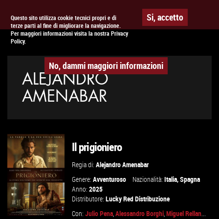
Togg
APPUNTAMENTO AL
CINEMA
Si, accetto
Questo sito utilizza cookie tecnici propri e di
terze parti al fine di migliorare la navigazione.
navig
Per maggiori informazioni visita la nostra Privacy
Policy.
No, dammi maggiori informazioni
ALEJANDRO
AMENABAR
Il prigioniero
Regia di:
Alejandro Amenabar
Genere:
Avventuroso
Nazionalità:
Italia
,
Spagna
Anno:
2025
Distributore:
Lucky Red Distribuzione
Con:
Julio Pena
,
Alessandro Borghi
,
Miguel Rellan
...