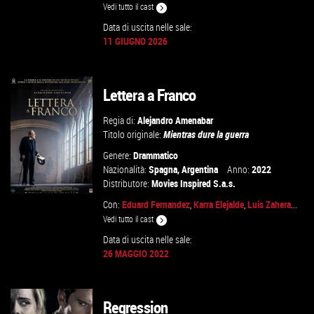
Vedi tutto il cast
GUARDA IL TRAILER
Data di uscita nelle sale:
11 GIUGNO 2026
TROVA IL CINEMA
Lettera a Franco
VAI ALLA SCHEDA
Regia di:
Alejandro Amenabar
Titolo originale:
Mientras dure la guerra
Genere:
Drammatico
Nazionalità:
Spagna
,
Argentina
Anno:
2022
Distributore:
Movies Inspired S.a.s.
Con:
Eduard Fernandez
,
Karra Elejalde
,
Luis Zahera
...
Vedi tutto il cast
Data di uscita nelle sale:
GUARDA IL TRAILER
26 MAGGIO 2022
VAI ALLA SCHEDA
Regression