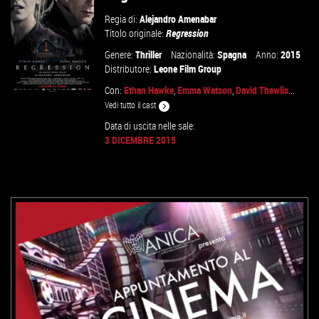
Regia di:
Alejandro Amenabar
Titolo originale:
Regression
Genere:
Thriller
Nazionalità:
Spagna
Anno:
2015
Distributore:
Leone Film Group
Con:
Ethan Hawke
,
Emma Watson
,
David Thewlis
...
Vedi tutto il cast
Data di uscita nelle sale:
3 DICEMBRE 2015
GUARDA IL TRAILER
VAI ALLA SCHEDA