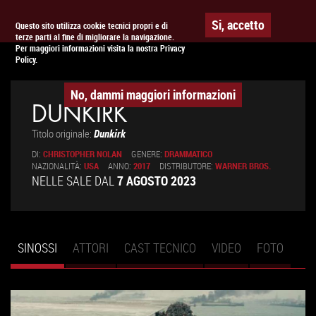
Togg
APPUNTAMENTO AL
CINEMA
Si, accetto
Questo sito utilizza cookie tecnici propri e di
terze parti al fine di migliorare la navigazione.
navig
Per maggiori informazioni visita la nostra Privacy
Policy.
No, dammi maggiori informazioni
DUNKIRK
Titolo originale:
Dunkirk
DI:
CHRISTOPHER NOLAN
GENERE:
DRAMMATICO
NAZIONALITÀ:
USA
ANNO:
2017
DISTRIBUTORE:
WARNER BROS.
NELLE SALE DAL
7 AGOSTO 2023
SINOSSI
(SCHEDA
ATTORI
CAST TECNICO
VIDEO
FOTO
Schede primarie
ATTIVA)