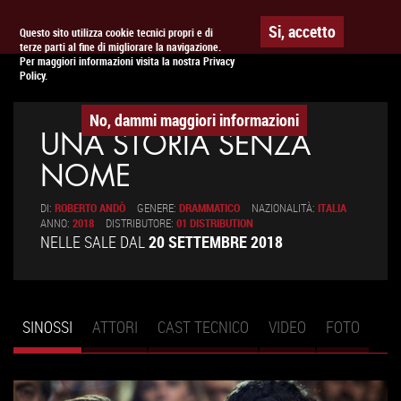
Togg
APPUNTAMENTO AL
CINEMA
Si, accetto
Questo sito utilizza cookie tecnici propri e di
terze parti al fine di migliorare la navigazione.
navig
Per maggiori informazioni visita la nostra Privacy
Policy.
No, dammi maggiori informazioni
UNA STORIA SENZA
NOME
DI:
ROBERTO ANDÒ
GENERE:
DRAMMATICO
NAZIONALITÀ:
ITALIA
ANNO:
2018
DISTRIBUTORE:
01 DISTRIBUTION
NELLE SALE DAL
20 SETTEMBRE 2018
SINOSSI
(SCHEDA
ATTORI
CAST TECNICO
VIDEO
FOTO
Schede primarie
ATTIVA)