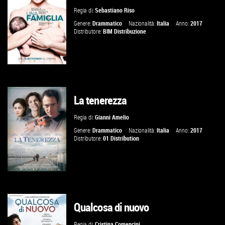
Regia di:
Sebastiano Riso
VAI ALLA SCHEDA
Genere:
Drammatico
Nazionalità:
Italia
Anno:
2017
Distributore:
BIM Distribuzione
La tenerezza
GUARDA IL TRAILER
Regia di:
Gianni Amelio
VAI ALLA SCHEDA
Genere:
Drammatico
Nazionalità:
Italia
Anno:
2017
Distributore:
01 Distribution
GUARDA IL TRAILER
Qualcosa di nuovo
TROVA IL CINEMA
Regia di:
Cristina Comencini