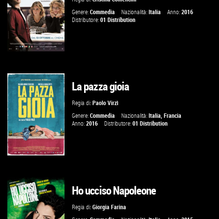
Genere:
Commedia
Nazionalità:
Italia
Anno:
2016
Distributore:
01 Distribution
VAI ALLA SCHEDA
La pazza gioia
GUARDA IL TRAILER
Regia di:
Paolo Virzì
VAI ALLA SCHEDA
Genere:
Commedia
Nazionalità:
Italia
,
Francia
Anno:
2016
Distributore:
01 Distribution
Ho ucciso Napoleone
GUARDA IL TRAILER
Regia di:
Giorgia Farina
VAI ALLA SCHEDA