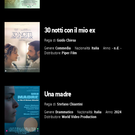
30 notti con il mio ex
GUARDA IL TRAILER
Regia di:
Guido Chiesa
VAI ALLA SCHEDA
Genere:
Commedia
Nazionalità:
Italia
Anno:
- n.d. -
Distributore:
Piper Film
Una madre
GUARDA IL TRAILER
Regia di:
Stefano Chiantini
VAI ALLA SCHEDA
Genere:
Drammatico
Nazionalità:
Italia
Anno:
2024
Distributore:
World Video Production