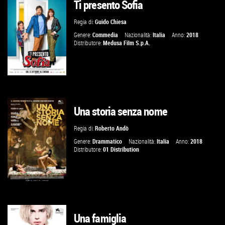
Ti presento Sofia
GUARDA IL TRAILER
Regia di:
Guido Chiesa
VAI ALLA SCHEDA
Genere:
Commedia
Nazionalità:
Italia
Anno:
2018
Distributore:
Medusa Film S.p.A.
Una storia senza nome
GUARDA IL TRAILER
Regia di:
Roberto Andò
VAI ALLA SCHEDA
Genere:
Drammatico
Nazionalità:
Italia
Anno:
2018
Distributore:
01 Distribution
Una famiglia
GUARDA IL TRAILER