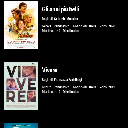
Gli anni più belli
GUARDA IL TRAILER
Regia di:
Gabriele Muccino
VAI ALLA SCHEDA
Genere:
Drammatico
Nazionalità:
Italia
Anno:
2020
Distributore:
01 Distribution
Vivere
GUARDA IL TRAILER
Regia di:
Francesca Archibugi
VAI ALLA SCHEDA
Genere:
Drammatico
Nazionalità:
Italia
Anno:
2019
Distributore:
01 Distribution