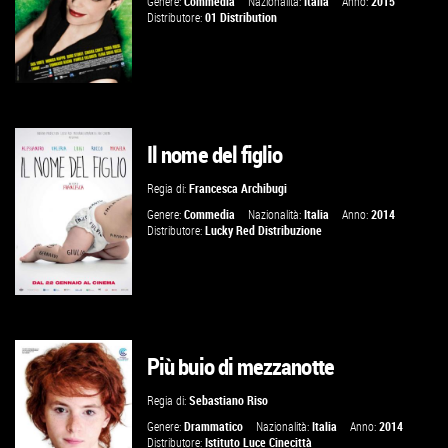
Genere:
Commedia
Nazionalità:
Italia
Anno:
2015
Distributore:
01 Distribution
Il nome del figlio
GUARDA IL TRAILER
Regia di:
Francesca Archibugi
VAI ALLA SCHEDA
Genere:
Commedia
Nazionalità:
Italia
Anno:
2014
Distributore:
Lucky Red Distribuzione
Più buio di mezzanotte
GUARDA IL TRAILER
Regia di:
Sebastiano Riso
VAI ALLA SCHEDA
Genere:
Drammatico
Nazionalità:
Italia
Anno:
2014
Distributore:
Istituto Luce Cinecittà