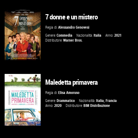
7 donne e un mistero
GUARDA IL TRAILER
Regia di:
Alessandro Genovesi
VAI ALLA SCHEDA
Genere:
Commedia
Nazionalità:
Italia
Anno:
2021
Distributore:
Warner Bros.
Maledetta primavera
GUARDA IL TRAILER
Regia di:
Elisa Amoruso
VAI ALLA SCHEDA
Genere:
Drammatico
Nazionalità:
Italia
,
Francia
Anno:
2020
Distributore:
BIM Distribuzione