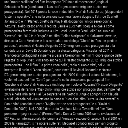
una "madre siciliana" nel film impegnato "Più buio di mezzanotte", regia di
Sebastiano Riso (candidata al Nastro d'argento come migliore attrice non
protagonista). Nel 2013 presta la voce in due film: "Her" di Spike Jonze, (doppiando il
"sistema operativo" che nella versione straniera l'aveva doppiato l'attrice Scarlett
Johansson) e in "Planes", diretto da Klay Hall, doppiando l'unico aereo donna:
"Azzurra". Nello stesso anno, il regista Daniele Lucchetti sceglie Micaela come
protagonista femminile insieme a Kim Rossi Stuart in "Anni Felici" nel ruolo di
"Serena". Nel 2012 è la "coga" è nel film "Bellas Mariposas" di Salvatore Mereu e,
diretta da Carlo Verdone, è la strampalata cardiologa "Gloria" in "Posti in piedi in
paradiso", vincendo il Nastro d'Argento 2012 - migliore attrice protagonista e la
candidatura al David Di Donatello per la stessa categoria. Micaela nel 2011 è
"Francesca" protagonista insieme a Cesare Cremonini nel film "Il cuore grande delle
ragazze" di Pupi Avati, vincendo anche qui il Nastro d'Argento 2012 - migliore attrice
protagonista. Con il film ''La prima cosa bella'', regia di Paolo Virzì, nel 2010
interpreta il ruolo di "Anna Nigiotti", dove vince il David di Donatello e Nastro
D'Argento - migliore attrice protagonista. Nel 2009 il regista Luciano Melchionna, la
vuole nel cast del film "Ce n'è per tutti" e nello stesso anno partecipa al film
"Questione di cuore" di Francesca Archibugi nel ruolo di "Rossana"(''Nastro D'Argento''
-rivelazione dell'anno e ''Ciak d'oro - migliore attrice non protagonista). Sempre nel
2009 è nella miniserie Rai "Le segretarie del Sesto"di Angelo Longoni con Claudia
Gerini. Micaela nel 2008 ottiene la parte di "Sonia"nel film "Tutta la vita davanti" di
Paolo Virzì (candidata come ''Miglior attrice non protagonista'' e al ''David di
Donatello 2009''). Nel 2005 é diretta da Gianluca Maria Tavarelli nel film "Non
prendere impegni stasera" (Premio Wella Donna Cinema 2006 come rivelazione al
63° Festival Internazionale del cinema di Venezia - sezione Orizzonti). Tra il 2001 e il
2009 la Ramazzotti si fa notare sulle reti Mediaset collaborando per vari progetti: