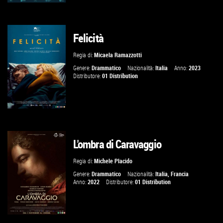
Felicità
GUARDA IL TRAILER
Regia di:
Micaela Ramazzotti
VAI ALLA SCHEDA
Genere:
Drammatico
Nazionalità:
Italia
Anno:
2023
Distributore:
01 Distribution
L'ombra di Caravaggio
GUARDA IL TRAILER
Regia di:
Michele Placido
VAI ALLA SCHEDA
Genere:
Drammatico
Nazionalità:
Italia
,
Francia
Anno:
2022
Distributore:
01 Distribution