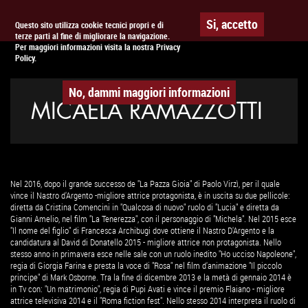
Togg
APPUNTAMENTO AL
CINEMA
Si, accetto
Questo sito utilizza cookie tecnici propri e di
terze parti al fine di migliorare la navigazione.
navig
Per maggiori informazioni visita la nostra Privacy
Policy.
No, dammi maggiori informazioni
MICAELA RAMAZZOTTI
Nel 2016, dopo il grande successo de "La Pazza Gioia" di Paolo Virzì, per il quale
vince il Nastro d'Argento -migliore attrice protagonista, è in uscita su due pellicole:
diretta da Cristina Comencini in "Qualcosa di nuovo" ruolo di "Lucia" e diretta da
Gianni Amelio, nel film "La Tenerezza", con il personaggio di "Michela". Nel 2015 esce
"Il nome del figlio" di Francesca Archibugi dove ottiene il Nastro D'Argento e la
candidatura al David di Donatello 2015 - migliore attrice non protagonista. Nello
stesso anno in primavera esce nelle sale con un ruolo inedito "Ho ucciso Napoleone",
regia di Giorgia Farina e presta la voce di "Rosa" nel film d'animazione "Il piccolo
principe" di Mark Osborne. Tra la fine di dicembre 2013 e la metà di gennaio 2014 è
in Tv con: "Un matrimonio", regia di Pupi Avati e vince il premio Flaiano - migliore
attrice televisiva 2014 e il "Roma fiction fest". Nello stesso 2014 interpreta il ruolo di