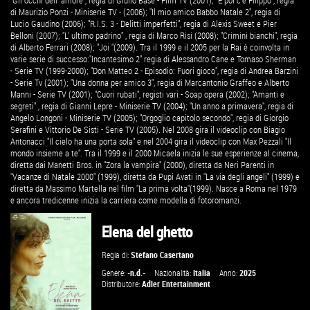
"Gli occhi dell' amore", regia di Giulio Base - Film TV (2001); "E poi c'è Filippo", regia
di Maurizio Ponzi - Miniserie TV - (2006); "Il mio amico Babbo Natale 2", regia di
Lucio Gaudino (2006); "R.I.S. 3 - Delitti imperfetti", regia di Alexis Sweet e Pier
Belloni (2007); "L' ultimo padrino" , regia di Marco Risi (2008); "Crimini bianchi", regia
di Alberto Ferrari (2008); "Joi "(2009). Tra il 1999 e il 2005 per la Rai è coinvolta in
varie serie di successo:"Incantesimo 2" regia di Alessandro Cane e Tomaso Sherman
- Serie TV (1999-2000); "Don Matteo 2 - Episodio: Fuori gioco", regia di Andrea Barzini
- Serie Tv (2001); "Una donna per amico 3", regia di Marcantonio Graffeo e Alberto
Manni - Serie TV (2001); "Cuori rubati", registi vari - Soap opera (2002); "Amanti e
segreti" , regia di Gianni Lepre - Miniserie TV (2004); "Un anno a primavera", regia di
Angelo Longoni - Miniserie TV (2005); "Orgoglio capitolo secondo", regia di Giorgio
Serafini e Vittorio De Sisti - Serie TV (2005). Nel 2008 gira il videoclip con Biagio
Antonacci "Il cielo ha una porta sola" e nel 2004 gira il videoclip con Max Pezzali "Il
mondo insieme a te". Tra il 1999 e il 2000 Micaela inizia le sue esperienze al cinema,
diretta dai Manetti Bros. in "Zora la vampira" (2000), diretta da Neri Parenti in
"Vacanze di Natale 2000" (1999), diretta da Pupi Avati in "La via degli angeli" (1999) e
diretta da Massimo Martella nel film "La prima volta"(1999). Nasce a Roma nel 1979
e ancora tredicenne inizia la carriera come modella di fotoromanzi.
Elena del ghetto
Regia di:
Stefano Casertano
Genere:
-n.d.-
Nazionalità:
Italia
Anno:
2025
Distributore:
Adler Entertainment