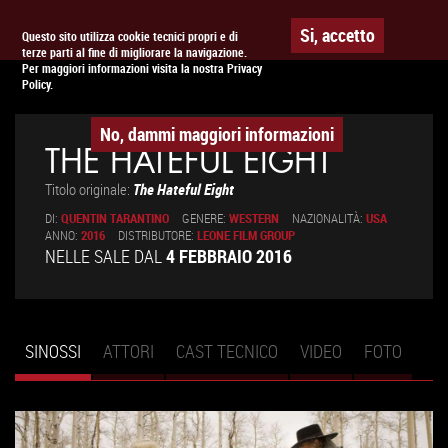
Togg
APPUNTAMENTO AL
CINEMA
Si, accetto
Questo sito utilizza cookie tecnici propri e di
terze parti al fine di migliorare la navigazione.
navig
Per maggiori informazioni visita la nostra Privacy
Policy.
No, dammi maggiori informazioni
THE HATEFUL EIGHT
Titolo originale:
The Hateful Eight
DI:
QUENTIN TARANTINO
GENERE:
WESTERN
NAZIONALITÀ:
USA
ANNO:
2016
DISTRIBUTORE:
LEONE FILM GROUP
NELLE SALE DAL
4 FEBBRAIO 2016
SINOSSI
(SCHEDA
ATTORI
CAST TECNICO
VIDEO
FOTO
Schede primarie
ATTIVA)