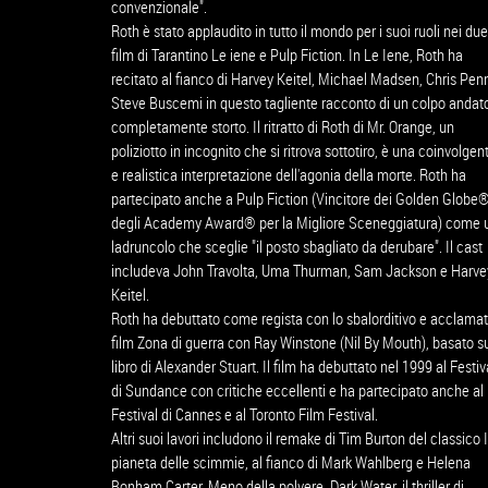
convenzionale".
Roth è stato applaudito in tutto il mondo per i suoi ruoli nei due
film di Tarantino Le iene e Pulp Fiction. In Le Iene, Roth ha
recitato al fianco di Harvey Keitel, Michael Madsen, Chris Pen
Steve Buscemi in questo tagliente racconto di un colpo andat
completamente storto. Il ritratto di Roth di Mr. Orange, un
poliziotto in incognito che si ritrova sottotiro, è una coinvolgen
e realistica interpretazione dell'agonia della morte. Roth ha
partecipato anche a Pulp Fiction (Vincitore dei Golden Globe
degli Academy Award® per la Migliore Sceneggiatura) come 
ladruncolo che sceglie "il posto sbagliato da derubare". Il cast
includeva John Travolta, Uma Thurman, Sam Jackson e Harve
Keitel.
Roth ha debuttato come regista con lo sbalorditivo e acclama
film Zona di guerra con Ray Winstone (Nil By Mouth), basato s
libro di Alexander Stuart. Il film ha debuttato nel 1999 al Festiv
di Sundance con critiche eccellenti e ha partecipato anche al
Festival di Cannes e al Toronto Film Festival.
Altri suoi lavori includono il remake di Tim Burton del classico I
pianeta delle scimmie, al fianco di Mark Wahlberg e Helena
Bonham Carter, Meno della polvere, Dark Water, il thriller di