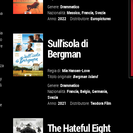
Genere:
Drammatico
Nazionalità:
Messico
,
Francia
,
Svezia
ma
Anno:
2022
Distributore:
Europictures
GUARDA IL
TRAILER
ia
lo
Sull'isola di
re
Bergman
VAI ALLA
SCHEDA
zza
Regia di:
Mia Hansen-Love
Titolo originale:
Bergman Island
ay
li
GUARDA IL
Genere:
Drammatico
Nazionalità:
Francia
,
Belgio
,
Germania
,
TRAILER
Svezia
Anno:
2021
Distributore:
Teodora Film
be
VAI ALLA
SCHEDA
The Hateful Eight