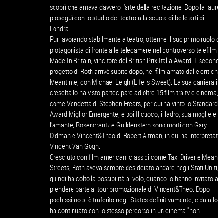
scoprì che amava davvero l'arte della recitazione. Dopo la laur
proseguì con lo studio del teatro alla scuola di belle arti di
Londra.
Pur lavorando stabilmente a teatro, ottenne il suo primo ruolo 
protagonista di fronte alle telecamere nel controverso telefilm
Made In Britain, vincitore del British Prix Italia Award. Il secon
progetto di Roth arrivò subito dopo, nel film amato dalle critic
Meantime, con Michael Leigh (Life is Sweet). La sua carriera i
crescita lo ha visto partecipare ad oltre 15 film tra tv e cinema,
come Vendetta di Stephen Frears, per cui ha vinto lo Standard
Award Miglior Emergente; e poi Il cuoco, il ladro, sua moglie e
l'amante; Rosencrantz e Guildenstern sono morti con Gary
Oldman e Vincent&Theo di Robert Altman, in cui ha interpreta
Vincent Van Gogh.
Cresciuto con film americani classici come Taxi Driver e Mean
Streets, Roth aveva sempre desiderato andare negli Stati Uniti
quindi ha colto la possibilità al volo, quando lo hanno invitato a
prendere parte al tour promozionale di Vincent&Theo. Dopo
pochissimo si è traferito negli States definitivamente, e da allo
ha continuato con lo stesso percorso in un cinema "non