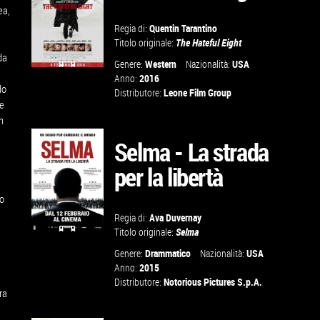
ea,
Regia di:
Quentin Tarantino
Titolo originale:
The Hateful Eight
da
Genere:
Western
Nazionalità:
USA
Anno:
2016
do
GUARDA IL
Distributore:
Leone Film Group
he
TRAILER
n
Selma - La strada
VAI ALLA
per la libertà
SCHEDA
to
Regia di:
Ava Duvernay
Titolo originale:
Selma
,
GUARDA IL
Genere:
Drammatico
Nazionalità:
USA
Anno:
2015
TRAILER
Distributore:
Notorious Pictures S.p.A.
ra
VAI ALLA