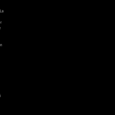
SCHEDA
 La
er
e
on
i