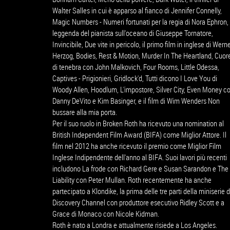
Walter Salles in cui è apparso al fianco di Jennifer Connelly,
Magic Numbers - Numeri fortunati per la regia di Nora Ephron,
leggenda del pianista sull'oceano di Giuseppe Tornatore,
Invincibile, Due vite in pericolo, il primo film in inglese di Wern
Herzog, Bodies, Rest & Motion, Murder In The Heartland, Cuor
di tenebra con John Malkovich, Four Rooms, Little Odessa,
Captives - Prigionieri, Gridlock'd, Tutti dicono I Love You di
Woody Allen, Hoodlum, L'impostore, Silver City, Even Money c
Danny DeVito e Kim Basinger, e il film di Wim Wenders Non
bussare alla mia porta.
Per il suo ruolo in Broken Roth ha ricevuto una nomination al
British Independent Film Award (BIFA) come Miglior Attore. Il
film nel 2012 ha anche ricevuto il premio come Miglior Film
Inglese Indipendente dell'anno al BIFA. Suoi lavori più recenti
includono La frode con Richard Gere e Susan Sarandon e The
Liability con Peter Mullan. Roth recentemente ha anche
partecipato a Klondike, la prima delle tre parti della miniserie d
Discovery Channel con produttore esecutivo Ridley Scott e a
Grace di Monaco con Nicole Kidman.
Roth è nato a Londra e attualmente risiede a Los Angeles.