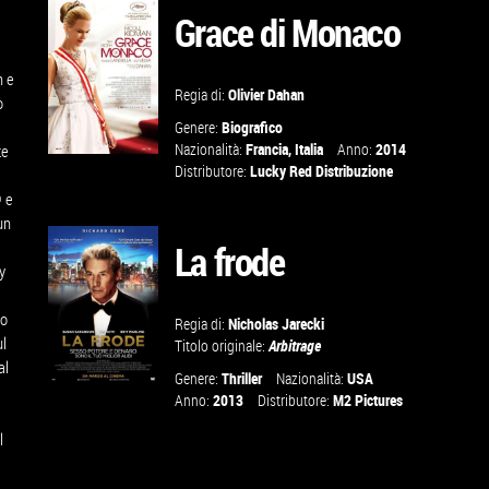
Grace di Monaco
SCHEDA
n e
Regia di:
Olivier Dahan
o
Genere:
Biografico
Nazionalità:
Francia
,
Italia
Anno:
2014
te
Distributore:
Lucky Red Distribuzione
® e
un
VAI ALLA
La frode
SCHEDA
y
to
Regia di:
Nicholas Jarecki
ul
Titolo originale:
Arbitrage
al
Genere:
Thriller
Nazionalità:
USA
Anno:
2013
Distributore:
M2 Pictures
l
VAI ALLA