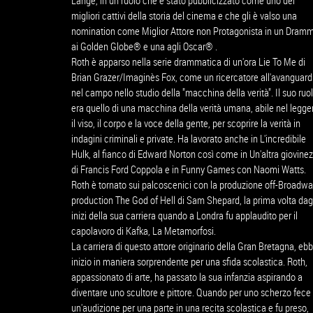
Lange, in un ruolo che è stato pubblicizzato come uno dei
migliori cattivi della storia del cinema e che gli è valso una
nomination come Miglior Attore non Protagonista in un Dram
ai Golden Globe® e una agli Oscar® .
Roth è apparso nella serie drammatica di un'ora Lie To Me di
Brian Grazer/Imaginès Fox, come un ricercatore all'avanguard
nel campo nello studio della "macchina della verità". Il suo ruo
era quello di una macchina della verità umana, abile nel legge
il viso, il corpo e la voce della gente, per scoprire la verità in
indagini criminali e private. Ha lavorato anche in L'incredibile
Hulk, al fianco di Edward Norton così come in Un'altra giovine
di Francis Ford Coppola e in Funny Games con Naomi Watts.
Roth è tornato sui palcoscenici con la produzione off-Broadw
production The God of Hell di Sam Shepard, la prima volta dag
inizi della sua carriera quando a Londra fu applaudito per il
capolavoro di Kafka, La Metamorfosi.
La carriera di questo attore originario della Gran Bretagna, eb
inizio in maniera sorprendente per una sfida scolastica. Roth,
appassionato di arte, ha passato la sua infanzia aspirando a
diventare uno scultore e pittore. Quando per uno scherzo fece
un'audizione per una parte in una recita scolastica e fu preso,