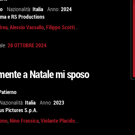
io
Italia
2024
Nazionalità:
Anno:
ema
e
RS Productions
drea
Alessio Vassallo
Filippo Scotti
,
,
...
28 OTTOBRE 2024
ale:
mente a Natale mi sposo
Patierno
Italia
2023
Nazionalità:
Anno:
us Pictures S.p.A.
uono
Nino Frassica
Violante Placido
,
,
...