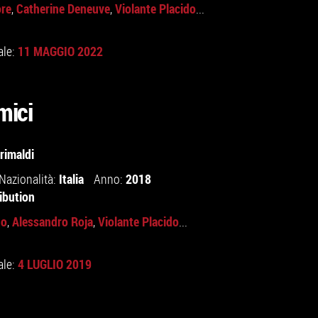
ore
Catherine Deneuve
Violante Placido
,
,
...
11 MAGGIO 2022
ale:
mici
rimaldi
Italia
2018
Nazionalità:
Anno:
ibution
no
Alessandro Roja
Violante Placido
,
,
...
4 LUGLIO 2019
ale: