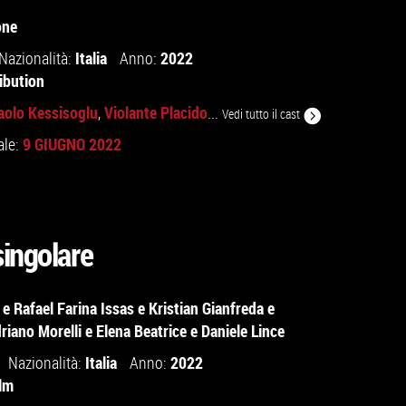
one
Italia
2022
Nazionalità:
Anno:
ibution
aolo Kessisoglu
Violante Placido
,
...
Vedi tutto il cast
9 GIUGNO 2022
ale:
ingolare
e
Rafael Farina Issas
e
Kristian Gianfreda
e
riano Morelli
e
Elena Beatrice
e
Daniele Lince
Italia
2022
Nazionalità:
Anno:
ilm