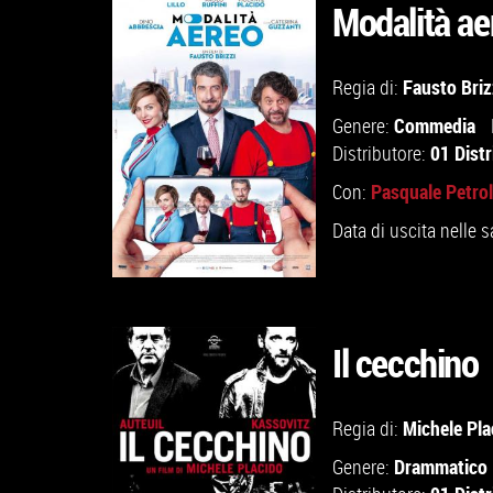
Modalità ae
GUARDA IL TRAILER
Fausto Briz
Regia di:
Commedia
Genere:
VAI ALLA SCHEDA
01 Distr
Distributore:
Pasquale Petro
Con:
Data di uscita nelle s
Il cecchino
GUARDA IL TRAILER
Michele Pla
Regia di:
Drammatico
Genere:
VAI ALLA SCHEDA