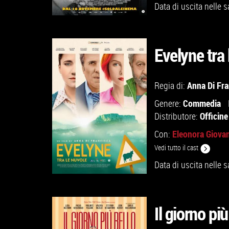
Data di uscita nelle s
Evelyne tra 
GUARDA IL TRAILER
Anna Di Fra
Regia di:
Commedia
Genere:
VAI ALLA SCHEDA
Officin
Distributore:
Eleonora Giova
Con:
Vedi tutto il cast
Data di uscita nelle s
Il giorno più