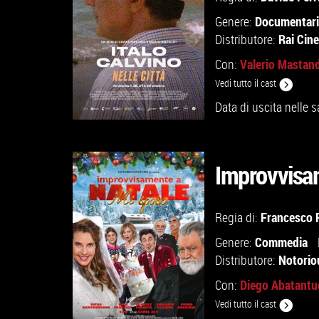
Documentar
Genere:
Rai Cin
Distributore:
Valerio Mastan
Con:
Vedi tutto il cast
Data di uscita nelle s
Improvvisa
GUARDA IL TRAILER
Francesco 
Regia di:
Commedia
Genere:
VAI ALLA SCHEDA
Notorio
Distributore:
Diego Abatant
Con:
Vedi tutto il cast