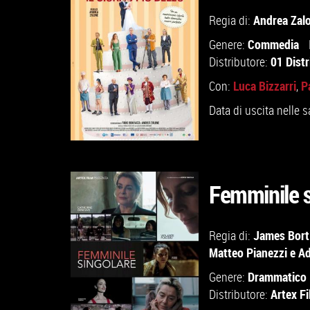
Andrea Zal
Regia di:
VAI ALLA SCHEDA
Commedia
Genere:
01 Distr
Distributore:
Luca Bizzarri
P
Con:
,
Data di uscita nelle s
Femminile s
GUARDA IL TRAILER
James Bort
Regia di:
Matteo Pianezzi
e
Ad
VAI ALLA SCHEDA
Drammatico
Genere:
Artex F
Distributore: