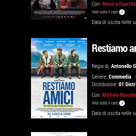
Monica Guerrit
Con:
Vedi tutto il cast
Data di uscita nelle s
Restiamo a
GUARDA IL TRAILER
Antonello G
Regia di:
VAI ALLA SCHEDA
Commedia
Genere:
01 Distr
Distributore:
Michele Riondi
Con:
Vedi tutto il cast
Data di uscita nelle s