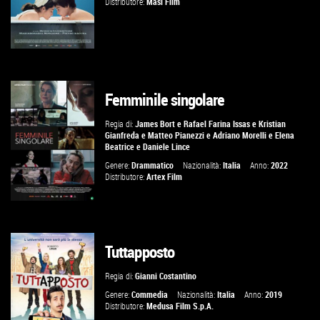
Distributore:
Masi Film
Femminile singolare
VAI ALLA SCHEDA
Regia di:
James Bort
e
Rafael Farina Issas
e
Kristian
Gianfreda
e
Matteo Pianezzi
e
Adriano Morelli
e
Elena
Beatrice
e
Daniele Lince
Genere:
Drammatico
Nazionalità:
Italia
Anno:
2022
Distributore:
Artex Film
Tuttapposto
GUARDA IL TRAILER
Regia di:
Gianni Costantino
VAI ALLA SCHEDA
Genere:
Commedia
Nazionalità:
Italia
Anno:
2019
Distributore:
Medusa Film S.p.A.