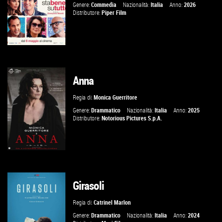
Genere:
Commedia
Nazionalità:
Italia
Anno:
2026
Distributore:
Piper Film
Anna
GUARDA IL TRAILER
Regia di:
Monica Guerritore
VAI ALLA SCHEDA
Genere:
Drammatico
Nazionalità:
Italia
Anno:
2025
Distributore:
Notorious Pictures S.p.A.
Girasoli
GUARDA IL TRAILER
Regia di:
Catrinel Marlon
VAI ALLA SCHEDA
Genere:
Drammatico
Nazionalità:
Italia
Anno:
2024