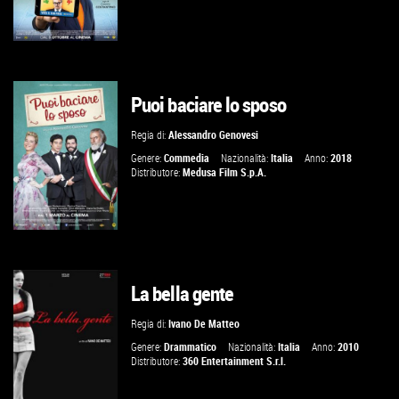
Puoi baciare lo sposo
GUARDA IL TRAILER
Regia di:
Alessandro Genovesi
VAI ALLA SCHEDA
Genere:
Commedia
Nazionalità:
Italia
Anno:
2018
Distributore:
Medusa Film S.p.A.
La bella gente
GUARDA IL TRAILER
Regia di:
Ivano De Matteo
VAI ALLA SCHEDA
Genere:
Drammatico
Nazionalità:
Italia
Anno:
2010
Distributore:
360 Entertainment S.r.l.