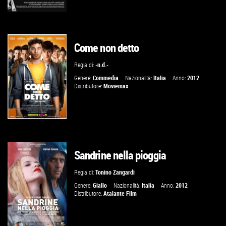
Come non detto
GUARDA IL TRAILER
Regia di:
-n.d.-
VAI ALLA SCHEDA
Genere:
Commedia
Nazionalità:
Italia
Anno:
2012
Distributore:
Moviemax
Sandrine nella pioggia
VAI ALLA SCHEDA
Regia di:
Tonino Zangardi
Genere:
Giallo
Nazionalità:
Italia
Anno:
2012
Distributore:
Atalante Film