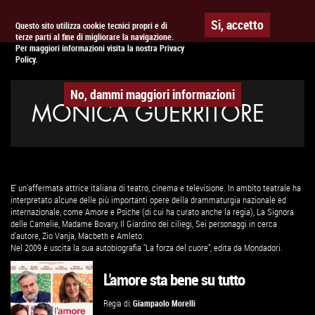
Togg
APPUNTAMENTO AL
CINEMA
Si, accetto
Questo sito utilizza cookie tecnici propri e di
terze parti al fine di migliorare la navigazione.
navig
Per maggiori informazioni visita la nostra Privacy
Policy.
No, dammi maggiori informazioni
MONICA GUERRITORE
E' un'affermata attrice italiana di teatro, cinema e televisione. In ambito teatrale ha
interpretato alcune delle più importanti opere della drammaturgia nazionale ed
internazionale, come Amore e Psiche (di cui ha curato anche la regia), La Signora
delle Camelie, Madame Bovary, Il Giardino dei ciliegi, Sei personaggi in cerca
d'autore, Zio Vanja, Macbeth e Amleto.
Nel 2009 è uscita la sua autobiografia "La forza del cuore", edita da Mondadori.
L'amore sta bene su tutto
Regia di:
Giampaolo Morelli