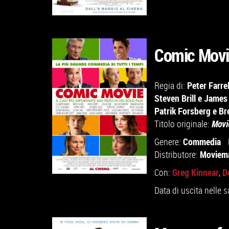
Comic Movi
Peter Farrel
Regia di:
VAI ALLA SCHEDA
Steven Brill
e
James 
Patrik Forsberg
e
Br
Titolo originale:
Movi
Commedia
Genere:
Moviem
Distributore:
Greg Kinnear
D
Con:
,
Data di uscita nelle s