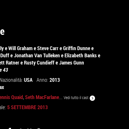
e
ly
e
Will Graham
e
Steve Carr
e
Griffin Dunne
e
Duff
e
Jonathan Van Tulleken
e
Elizabeth Banks
e
ett Ratner
e
Rusty Cundieff
e
James Gunn
e 43
USA
2013
Nazionalità:
Anno:
ax
ennis Quaid
Seth MacFarlane
,
...
Vedi tutto il cast
5 SETTEMBRE 2013
ale: