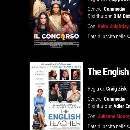
Commedia
Genere:
BIM Dis
Distributore:
Keira Knightley
Con:
Data di uscita nelle s
The English
GUARDA IL TRAILER
Craig Zisk
Regia di:
Commedia
Genere:
VAI ALLA SCHEDA
Adler E
Distributore:
Julianne Moore
Con:
Data di uscita nelle s