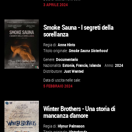
3 APRILE 2024
GUARDA IL TRAILER
Smoke Sauna - I segreti della
sorellanza
VAI ALLA SCHEDA
Regia di:
Anna Hints
Titolo originale:
Smoke Sauna Sisterhood
Genere:
Documentario
Nazionalità:
Estonia
,
Francia
,
Islanda
Anno:
2024
Distributore:
Just Wanted
Data di uscita nelle sale:
5 FEBBRAIO 2024
GUARDA IL TRAILER
VAI ALLA SCHEDA
Winter Brothers - Una storia di
mancanza d'amore
Regia di:
Hlynur Palmason
Titolo originale:
Vinterbrode