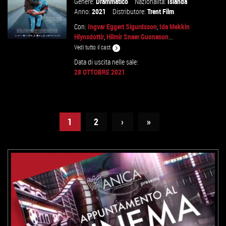
Genere:
Drammatico
Nazionalità:
Islanda
Anno:
2021
Distributore:
Trent Film
Con:
Ingvar Eggert Sigurdsson
,
Ida Mekkin
Hlynsdottir
,
Hilmir Snaer Guonason
...
Vedi tutto il cast
Data di uscita nelle sale:
28 OTTOBRE 2021
GUARDA IL TRAILER
VAI ALLA SCHEDA
1
2
›
»