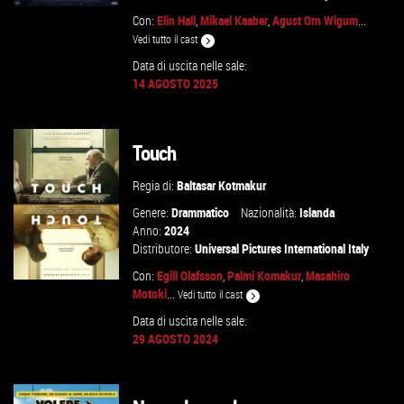
Con:
Elin Hall
,
Mikael Kaaber
,
Agust Orn Wigum
...
Vedi tutto il cast
Data di uscita nelle sale:
GUARDA IL TRAILER
14 AGOSTO 2025
VAI ALLA SCHEDA
Touch
Regia di:
Baltasar Kotmakur
Genere:
Drammatico
Nazionalità:
Islanda
Anno:
2024
Distributore:
Universal Pictures International Italy
Con:
Egill Olafsson
,
Palmi Komakur
,
Masahiro
Motoki
...
Vedi tutto il cast
Data di uscita nelle sale:
29 AGOSTO 2024
GUARDA IL TRAILER
VAI ALLA SCHEDA