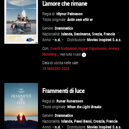
L'amore che rimane
Regia di:
Hlynur Palmason
Titolo originale:
Ástin sem eftir er
Genere:
Drammatico
Nazionalità:
Islanda
,
Danimarca
,
Svezia
,
Francia
Anno:
- n.d. -
Distributore:
Movies Inspired S.a.s.
Con:
Sverrir Gudnason
,
Ingvar Sigurosson
,
Anders
Mossling
...
Vedi tutto il cast
Data di uscita nelle sale:
GUARDA IL TRAILER
28 MAGGIO 2026
VAI ALLA SCHEDA
Frammenti di luce
Regia di:
Runar Runarsson
Titolo originale:
When the Light Breaks
Genere:
Drammatico
Nazionalità:
Islanda
,
Paesi Bassi
,
Croazia
,
Francia
Anno:
- n.d. -
Distributore:
Movies Inspired S.a.s.