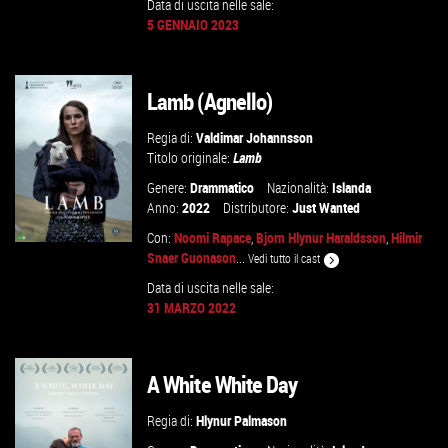
Data di uscita nelle sale:
GUARDA IL TRAILER
5 GENNAIO 2023
VAI ALLA SCHEDA
Lamb (Agnello)
Regia di:
Valdimar Johannsson
Titolo originale:
Lamb
Genere:
Drammatico
Nazionalità:
Islanda
Anno:
2022
Distributore:
Just Wanted
Con:
Noomi Rapace
,
Bjorn Hlynur Haraldsson
,
Hilmir
Snaer Guonason
...
Vedi tutto il cast
Data di uscita nelle sale:
31 MARZO 2022
GUARDA IL TRAILER
VAI ALLA SCHEDA
A White White Day
Regia di:
Hlynur Palmason