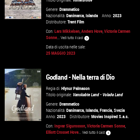
Genere:
Drammatico
Nazionalità:
Danimarca
,
Islanda
Anno:
2023
Distributore:
Trent Film
Con:
Lars Mikkelsen
,
Anders Hove
,
Victoria Carmen
Sonne
...
Vedi tutto il cast
GUARDA IL TRAILER
Data di uscita nelle sale:
25 MAGGIO 2023
VAI ALLA SCHEDA
Godland - Nella terra di Dio
Regia di:
Hlynur Palmason
Titolo originale:
Vanskabte Land - Volaða Land
Genere:
Drammatico
Nazionalità:
Danimarca
,
Islanda
,
Francia
,
Svezia
Anno:
2023
Distributore:
Movies Inspired S.a.s.
Con:
Ingvar Sigurosson
,
Victoria Carmen Sonne
,
Elliott Crosset Hove
...
Vedi tutto il cast