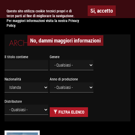
Togg
APPUNTAMENTO AL
CINEMA
Si, accetto
Questo sito utilizza cookie tecnici propri e di
terze parti al fine di migliorare la navigazione.
navig
Per maggiori informazioni visita la nostra Privacy
Policy.
No, dammi maggiori informazioni
ARCHIVIO CINEMA
Il titolo contiene
Genere
Nazionalità
Anno di produzione
Distributore
FILTRA ELENCO