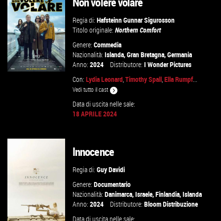
Non volere volare
Regia di:
Hafsteinn Gunnar Sigurosson
Titolo originale:
Northern Comfort
Genere:
Commedia
Nazionalità:
Islanda
,
Gran Bretagna
,
Germania
Anno:
2024
Distributore:
I Wonder Pictures
Con:
Lydia Leonard
,
Timothy Spall
,
Ella Rumpf
...
Vedi tutto il cast
Data di uscita nelle sale:
GUARDA IL TRAILER
18 APRILE 2024
VAI ALLA SCHEDA
Innocence
Regia di:
Guy Davidi
Genere:
Documentario
Nazionalità:
Danimarca
,
Israele
,
Finlandia
,
Islanda
Anno:
2024
Distributore:
Bloom Distribuzione
Data di uscita nelle sale: