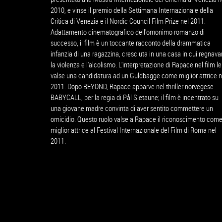
2010, e vinse il premio della Settimana Internazionale della
Critica di Venezia e il Nordic Council Film Prize nel 2011.
Adattamento cinematografico dell'omonimo romanzo di
successo, il film è un toccante racconto della drammatica
infanzia di una ragazzina, cresciuta in una casa in cui regnav
la violenza e l'alcolismo. L'interpretazione di Rapace nel film le
valse una candidatura ad un Guldbagge come miglior attrice n
2011. Dopo BEYOND, Rapace apparve nel thriller norvegese
BABYCALL, per la regia di Pål Sletaune; il film è incentrato su
una giovane madre convinta di aver sentito commettere un
omicidio. Questo ruolo valse a Rapace il riconoscimento com
miglior attrice al Festival Internazionale del Film di Roma nel
2011.