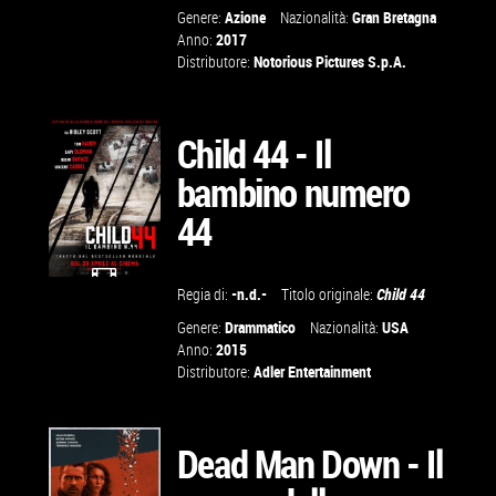
Genere:
Azione
Nazionalità:
Gran Bretagna
TRAILER
Anno:
2017
Distributore:
Notorious Pictures S.p.A.
VAI ALLA
SCHEDA
Child 44 - Il
bambino numero
44
Regia di:
-n.d.-
Titolo originale:
Child 44
GUARDA IL
Genere:
Drammatico
Nazionalità:
USA
TRAILER
Anno:
2015
Distributore:
Adler Entertainment
VAI ALLA
SCHEDA
Dead Man Down - Il