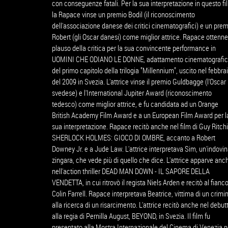
con conseguenze fatali. Per la sua interpretazione in questo fi
la Rapace vinse un premio Bodil (il riconoscimento
dell'associazione danese dei critici cinematografici) e un pre
Robert (gli Oscar danesi) come miglior attrice. Rapace ottenne 
plauso della critica per la sua convincente performance in
UOMINI CHE ODIANO LE DONNE, adattamento cinematografi
del primo capitolo della trilogia "Millennium", uscito nel febbra
del 2009 in Svezia. L'attrice vinse il premio Guldbagge (l'Oscar
svedese) e l'International Jupiter Award (riconoscimento
tedesco) come miglior attrice, e fu candidata ad un Orange
British Academy Film Award e a un European Film Award per l
sua interpretazione. Rapace recitò anche nel film di Guy Ritchi
SHERLOCK HOLMES: GIOCO DI OMBRE, accanto a Robert
Downey Jr. e a Jude Law. L'attrice interpretava Sim, un'indovi
zingara, che vede più di quello che dice. L'attrice apparve anc
nell'action thriller DEAD MAN DOWN - IL SAPORE DELLA
VENDETTA, in cui ritrovò il regista Niels Arden e recitò al fianco
Colin Farrell. Rapace interpretava Beatrice, vittima di un crimi
alla ricerca di un risarcimento. L'attrice recitò anche nel debut
alla regia di Pernilla August, BEYOND, in Svezia. Il film fu
presentato alla Mostra Internazionale del Cinema di Venezia n