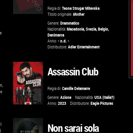
Regia di:
Teona Strugar Mitevska
Titolo originale:
Mother
Genere:
Drammatico
Nazionalità:
Macedonia
,
Svezia
,
Belgio
,
 e
Danimarca
VAI ALLA
Anno:
- n.d. -
SCHEDA
Distributore:
Adler Entertainment
Assassin Club
n,
Regia di:
Camille Delamarre
le
Genere:
Azione
Nazionalità:
USA (Italia?)
Anno:
2023
Distributore:
Eagle Pictures
GUARDA IL
TRAILER
Non sarai sola
l
l