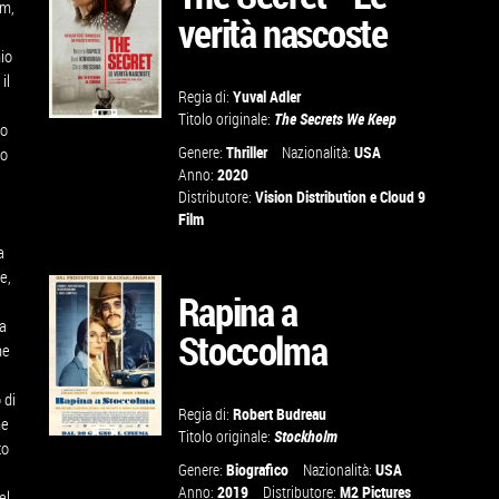
lm,
verità nascoste
VAI ALLA
SCHEDA
mio
il
Regia di:
Yuval Adler
Titolo originale:
The Secrets We Keep
co
GUARDA IL
Genere:
Thriller
Nazionalità:
USA
io
Anno:
2020
TRAILER
Distributore:
Vision Distribution
e
Cloud 9
Film
a
VAI ALLA
e,
SCHEDA
Rapina a
na
Stoccolma
he
 di
Regia di:
Robert Budreau
ne
Titolo originale:
Stockholm
to
GUARDA IL
Genere:
Biografico
Nazionalità:
USA
Anno:
2019
Distributore:
M2 Pictures
el
TRAILER