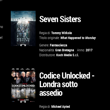
Seven Sisters
VAI ALLA
SCHEDA
ano
Regia di:
Tommy Wirkola
el
Titolo originale:
What Happened to Monday
Genere:
Fantascienza
Nazionalità:
Gran Bretagna
Anno:
2017
GUARDA IL
Distributore:
Koch Media S.r.l.
e
TRAILER
Codice Unlocked -
VAI ALLA
Londra sotto
SCHEDA
assedio
Regia di:
Michael Apted
GUARDA IL