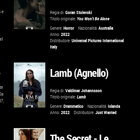
VAI ALLA
s e
Regia di:
Goran Stolevski
SCHEDA
Titolo originale:
You Won't Be Alone
Genere:
Horror
Nazionalità:
Australia
Anno:
2022
el
GUARDA IL
Distributore:
Universal Pictures International
,
Italy
TRAILER
VAI ALLA
Lamb (Agnello)
e
SCHEDA
te
Regia di:
Valdimar Johannsson
Da
Titolo originale:
Lamb
07,
Genere:
Drammatico
Nazionalità:
Islanda
Anno:
2022
Distributore:
Just Wanted
GUARDA IL
TRAILER
The Secret - Le