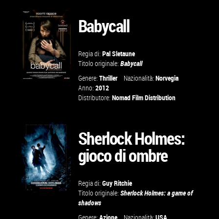
VAI ALLA
SCHEDA
Babycall
Regia di:
Pal Sletaune
Titolo originale:
Babycall
Genere:
Thriller
Nazionalità:
Norvegia
Anno:
2012
Distributore:
Nomad Film Distribution
VAI ALLA
SCHEDA
Sherlock Holmes:
gioco di ombre
Regia di:
Guy Ritchie
Titolo originale:
Sherlock Holmes: a game of
shadows
Genere:
Azione
Nazionalità:
USA