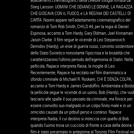
adattamenti cinematografici della celebre trilogia firmata da
Stieg Larsson: UOMINI CHE ODIANO LE DONNE, LA RAGAZZA
CHE GIOCAVA CON IL FUOCO, e LA REGINA DEI CASTELLI DI
CARTA. Noomi appare nell'adattamento cinematografico del
romanzo di Tom Rob Smith, CHILD 44, per la regia di Daniel
Espinosa, accanto a Tom Hardy, Gary Oldman, Joel Kinnaman
Jason Clarke. Il film segue le vicende di Leo Stepanovich
Demidov (Hardy), un eroe di guerra russo, convinto sostenitore
dello Stato Sovietico nonostante l'ipocrisia e la brutalità che
caratterizzarono l'ultimo periodo dell'egemonia di Stalin. Nella
pellicola, Rapace interpreta Raisa, la moglie di Leo.
Recentemente, Rapace ha recitato nel film drammatico a
sfondo criminale di Michaël R. Roskam, CHI È SENZA COLPA,
accanto a Tom Hardy e James Gandolfini. Ambientata a Bosto
la pellicola segue le vicende di un uomo, Bob (Hardy), che vuo
lasciarsi alle spalle il suo passato da criminale, ma finisce per
essere coinvolto suo malgrado in un colpo finito male e in un
omicidio causati da un pitbull perso e conteso. Rapace
interpreta Nadia, il cui destino si intreccia con quello di Bob
quando l'uomo trova un cucciolo di fronte a casa della donna. I
film è stato presentato in anteprima al Toronto Film Festival ne