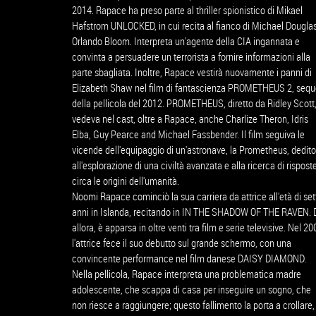
2014. Rapace ha preso parte al thriller spionistico di Mikael
Hafstrom UNLOCKED, in cui recita al fianco di Michael Dougla
Orlando Bloom. Interpreta un'agente della CIA ingannata e
convinta a persuadere un terrorista a fornire informazioni alla
parte sbagliata. Inoltre, Rapace vestirà nuovamente i panni di
Elizabeth Shaw nel film di fantascienza PROMETHEUS 2, sequ
della pellicola del 2012. PROMETHEUS, diretto da Ridley Scott
vedeva nel cast, oltre a Rapace, anche Charlize Theron, Idris
Elba, Guy Pearce and Michael Fassbender. Il film seguiva le
vicende dell'equipaggio di un'astronave, la Prometheus, dedito
all'esplorazione di una civiltà avanzata e alla ricerca di rispost
circa le origini dell'umanità.
Noomi Rapace cominciò la sua carriera da attrice all'età di set
anni in Islanda, recitando in IN THE SHADOW OF THE RAVEN. 
allora, è apparsa in oltre venti tra film e serie televisive. Nel 20
l'attrice fece il suo debutto sul grande schermo, con una
convincente performance nel film danese DAISY DIAMOND.
Nella pellicola, Rapace interpreta una problematica madre
adolescente, che scappa di casa per inseguire un sogno, che
non riesce a raggiungere; questo fallimento la porta a crollare,