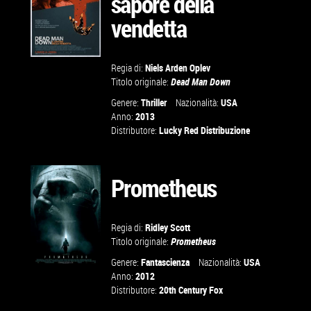
sapore della
vendetta
Regia di:
Niels Arden Oplev
Titolo originale:
Dead Man Down
Genere:
Thriller
Nazionalità:
USA
VAI ALLA
Anno:
2013
SCHEDA
Distributore:
Lucky Red Distribuzione
Prometheus
Regia di:
Ridley Scott
Titolo originale:
Prometheus
Genere:
Fantascienza
Nazionalità:
USA
Anno:
2012
Distributore:
20th Century Fox