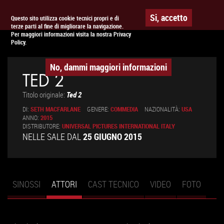
Togg
APPUNTAMENTO AL
CINEMA
Si, accetto
Questo sito utilizza cookie tecnici propri e di
terze parti al fine di migliorare la navigazione.
navig
Per maggiori informazioni visita la nostra Privacy
Policy.
No, dammi maggiori informazioni
TED 2
Titolo originale:
Ted 2
DI:
SETH MACFARLANE
GENERE:
COMMEDIA
NAZIONALITÀ:
USA
ANNO:
2015
DISTRIBUTORE:
UNIVERSAL PICTURES INTERNATIONAL ITALY
NELLE SALE DAL
25 GIUGNO 2015
SINOSSI
ATTORI
(SCHEDA
CAST TECNICO
VIDEO
FOTO
Schede primarie
ATTIVA)