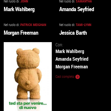
Nel ruolo di:
JOHN
Nel ruolo di:
SAMANTHA
VAI
VAI
Mark Wahlberg
Amanda Seyfried
ALLA
ALLA
SCHEDA
SCHEDA
Nel ruolo di:
PATRICK MEIGHAN
Nel ruolo di:
TAMI-LYNN
VAI
VAI
Morgan Freeman
Jessica Barth
ALLA
ALLA
SCHEDA
SCHEDA
Con:
Mark Wahlberg
Amanda Seyfried
Morgan Freeman
Cast completo