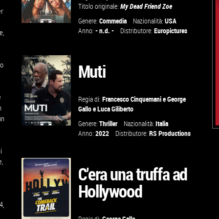
Titolo originale:
My Dead Friend Zoe
er
Genere:
Commedia
Nazionalità:
USA
Anno:
- n.d. -
Distributore:
Europictures
e,
GUARDA IL
TRAILER
io
Muti
VAI ALLA
SCHEDA
e
Regia di:
Francesco Cinquemani
e
George
m
Gallo
e
Luca Giliberto
un
Genere:
Thriller
Nazionalità:
Italia
Anno:
2022
Distributore:
RS Productions
GUARDA IL
i
TRAILER
e,
C'era una truffa ad
Hollywood
VAI ALLA
SCHEDA
4,
Regia di:
George Gallo