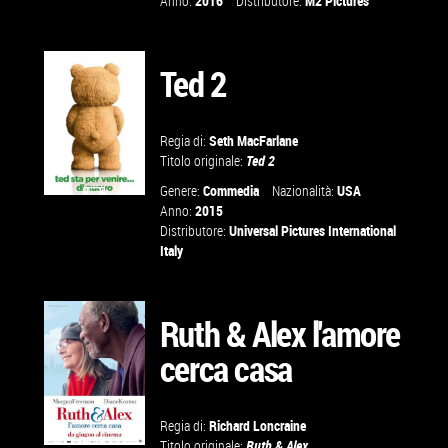
Anno:
2016
Distributore:
M2 Pictures
GUARDA IL
TRAILER
Ted 2
VAI ALLA
SCHEDA
Regia di:
Seth MacFarlane
Titolo originale:
Ted 2
Genere:
Commedia
Nazionalità:
USA
Anno:
2015
GUARDA IL
Distributore:
Universal Pictures International
Italy
TRAILER
VAI ALLA
Ruth & Alex l'amore
SCHEDA
cerca casa
Regia di:
Richard Loncraine
Titolo originale:
Ruth & Alex