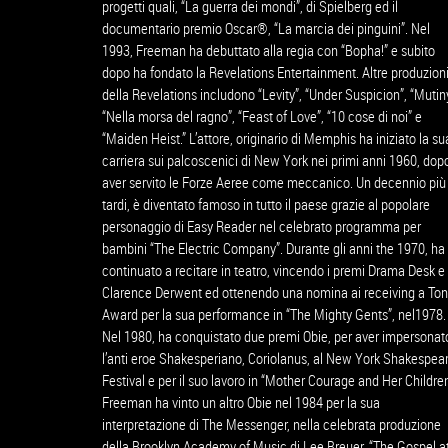
progetti quali, “La guerra dei mondi”, di Spielberg ed il
documentario premio Oscar®, “La marcia dei pinguini”. Nel
1993, Freeman ha debuttato alla regia con “Bopha!” e subito
dopo ha fondato la Revelations Entertainment. Altre produzion
della Revelations includono “Levity”, “Under Suspicion”, “Mutiny
“Nella morsa del ragno”, “Feast of Love”, “10 cose di noi” e
“Maiden Heist.” L’attore, originario di Memphis ha iniziato la su
carriera sui palcoscenici di New York nei primi anni 1960, dop
aver servito le Forze Aeree come meccanico. Un decennio più
tardi, è diventato famoso in tutto il paese grazie al popolare
personaggio di Easy Reader nel celebrato programma per
bambini “The Electric Company”. Durante gli anni the 1970, ha
continuato a recitare in teatro, vincendo i premi Drama Desk e
Clarence Derwent ed ottenendo una nomina ai receiving a To
Award per la sua performance in “The Mighty Gents”, nel1978.
Nel 1980, ha conquistato due premi Obie, per aver impersonat
l’anti eroe Shakesperiano, Coriolanus, al New York Shakespea
Festival e per il suo lavoro in “Mother Courage and Her Children
Freeman ha vinto un altro Obie nel 1984 per la sua
interpretazione di The Messenger, nella celebrata produzione
della Brooklyn Academy of Music di Lee Breuer, “The Gospel a