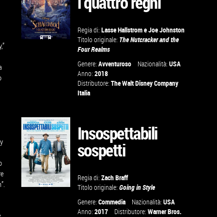
i quattro regni
Regia di:
Lasse Hallstrom
e
Joe Johnston
i
Titolo originale:
The Nutcracker and the
,”
Four Realms
GUARDA IL
Genere:
Avventuroso
Nazionalità:
USA
a
TRAILER
Anno:
2018
o
Distributore:
The Walt Disney Company
Italia
VAI ALLA
SCHEDA
Insospettabili
ny
sospetti
o
re
Regia di:
Zach Braff
”.
Titolo originale:
Going in Style
GUARDA IL
Genere:
Commedia
Nazionalità:
USA
Anno:
2017
Distributore:
Warner Bros.
TRAILER
t