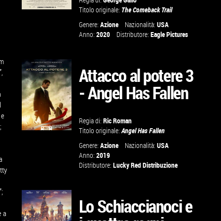
Titolo originale:
The Comeback Trail
Genere:
Azione
Nazionalità:
USA
Anno:
2020
Distributore:
Eagle Pictures
VAI ALLA
SCHEDA
lm
Attacco al potere 3
”,
- Angel Has Fallen
a
l
 e
Regia di:
Ric Roman
;
Titolo originale:
Angel Has Fallen
GUARDA IL
Genere:
Azione
Nazionalità:
USA
Anno:
2019
TRAILER
a
Distributore:
Lucky Red Distribuzione
tty
VAI ALLA
”;
Lo Schiaccianoci e
SCHEDA
e a