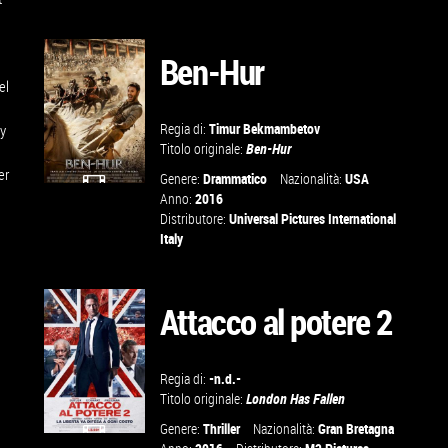
Ben-Hur
VAI ALLA
el
SCHEDA
Regia di:
Timur Bekmambetov
ey
Titolo originale:
Ben-Hur
er
Genere:
Drammatico
Nazionalità:
USA
Anno:
2016
GUARDA IL
Distributore:
Universal Pictures International
Italy
TRAILER
VAI ALLA
Attacco al potere 2
SCHEDA
Regia di:
-n.d.-
Titolo originale:
London Has Fallen
Genere:
Thriller
Nazionalità:
Gran Bretagna