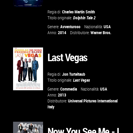
Regia di:
Charles Martin Smith
Titolo originale:
Dolphin Tale 2
Genere:
Avventuroso
Nazionalità:
USA
VAI ALLA
Anno:
2014
Distributore:
Warner Bros.
SCHEDA
Last Vegas
Regia di:
Jon Turteltaub
Titolo originale:
Last Vegas
Genere:
Commedia
Nazionalità:
USA
Anno:
2013
Distributore:
Universal Pictures International
Italy
VAI ALLA
SCHEDA
Now You See Me - I