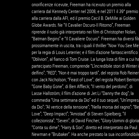
onorificenze ricevute, Freeman ha ricevuto un premio alla
carriera dal Kennedy Center nel 2008, e nel 2011 il 39° premio
alla carriera dalla AFI, ed il premio Cecil B. DeMille ai Golden
Globe Awards. Ne “Il Cavalier Oscuro-Il Ritorno”, Freeman
riprende il ruolo già interpretato nei film di Christopher Nolan,
“Batman Begins” e “Il Cavaliere Oscuro”. Freeman ha diversi fi
prossimamente in uscita, tra i quali il thriller “Now You See Me
per la regia di Louis Leterrier, e il film d’azione fantascientifico
“Oblivion”, al fianco di Tom Cruise. La lunga lista di film a cui h
partecipato Freeman, comprende “L’incredibile stori di Winter i
delfino”; “RED”; “Non è mai troppo tardi”, del regista Rob Reiner
con Jack Nicholson; “Feast of Love”, del regista Robert Benton
“Gone Baby Gone”, di Ben Affleck; “Il vento del perdono”, di
Lasse Hallström; il film d’azione di Jet Li “Danny the dog”; la
commedia “Una settimana da Dio” ed il suo sequel, “Un’impres
da Dio”; “Al vertice della tensione”; “Nella morsa del ragno”; “Be
Love”; “Deep Impact”; “Amistad” di Steven Spielberg; “Il
collezionista”; “Seven”, di David Fincher; “Glory-Uomini di gloria
“Conta su dime”; “Harry & Son”, diretto ed interpretato da Paul
Newman e “Brubaker”. Ha anche prestato la sua inconfondibil