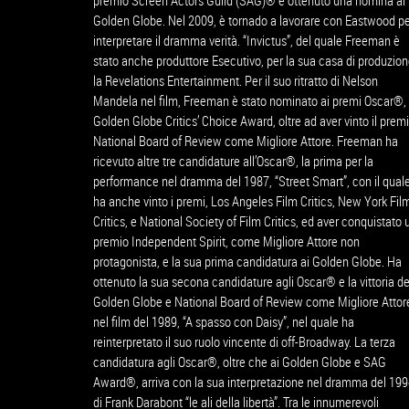
premio Screen Actors Guild (SAG)® e ottenuto una nomina ai
Golden Globe. Nel 2009, è tornado a lavorare con Eastwood p
interpretare il dramma verità. “Invictus”, del quale Freeman è
stato anche produttore Esecutivo, per la sua casa di produzion
la Revelations Entertainment. Per il suo ritratto di Nelson
Mandela nel film, Freeman è stato nominato ai premi Oscar®,
Golden Globe Critics’ Choice Award, oltre ad aver vinto il prem
National Board of Review come Migliore Attore. Freeman ha
ricevuto altre tre candidature all’Oscar®, la prima per la
performance nel dramma del 1987, “Street Smart”, con il qual
ha anche vinto i premi, Los Angeles Film Critics, New York Fil
Critics, e National Society of Film Critics, ed aver conquistato 
premio Independent Spirit, come Migliore Attore non
protagonista, e la sua prima candidatura ai Golden Globe. Ha
ottenuto la sua secona candidature agli Oscar® e la vittoria de
Golden Globe e National Board of Review come Migliore Attor
nel film del 1989, “A spasso con Daisy”, nel quale ha
reinterpretato il suo ruolo vincente di off-Broadway. La terza
candidatura agli Oscar®, oltre che ai Golden Globe e SAG
Award®, arriva con la sua interpretazione nel dramma del 199
di Frank Darabont “le ali della libertà”. Tra le innumerevoli