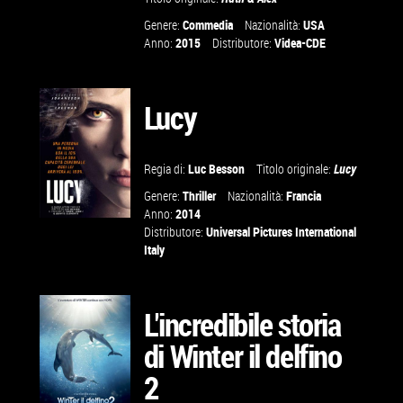
GUARDA IL
Genere:
Commedia
Nazionalità:
USA
Anno:
2015
Distributore:
Videa-CDE
TRAILER
Lucy
VAI ALLA
SCHEDA
Regia di:
Luc Besson
Titolo originale:
Lucy
Genere:
Thriller
Nazionalità:
Francia
Anno:
2014
Distributore:
Universal Pictures International
Italy
VAI ALLA
SCHEDA
L'incredibile storia
di Winter il delfino
2