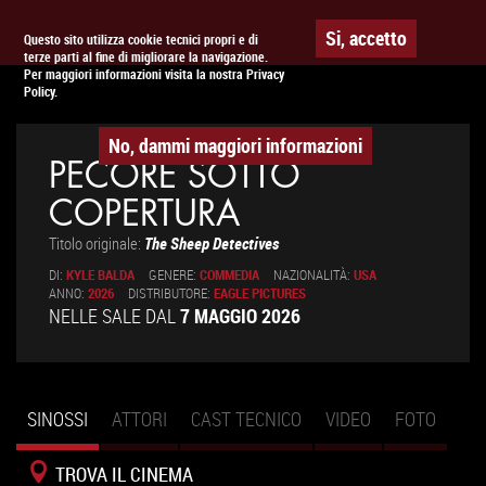
Togg
APPUNTAMENTO AL
CINEMA
Si, accetto
Questo sito utilizza cookie tecnici propri e di
terze parti al fine di migliorare la navigazione.
navig
Per maggiori informazioni visita la nostra Privacy
Policy.
No, dammi maggiori informazioni
PECORE SOTTO
COPERTURA
Titolo originale:
The Sheep Detectives
DI:
KYLE BALDA
GENERE:
COMMEDIA
NAZIONALITÀ:
USA
ANNO:
2026
DISTRIBUTORE:
EAGLE PICTURES
NELLE SALE DAL
7 MAGGIO 2026
SINOSSI
(SCHEDA
ATTORI
CAST TECNICO
VIDEO
FOTO
Schede primarie
ATTIVA)
TROVA IL CINEMA