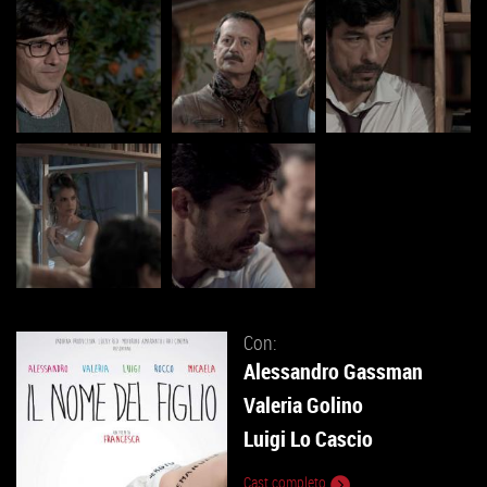
Con:
Alessandro Gassman
Valeria Golino
Luigi Lo Cascio
Cast completo