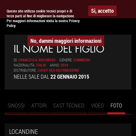
To
APPUNTAMENTO AL
CINEMA
Si, accetto
Questo sito utilizza cookie tecnici propri e di
terze parti al fine di migliorare la navigazione.
na
Per maggiori informazioni visita la nostra Privacy
Policy.
No, dammi maggiori informazioni
IL NOME DEL FIGLIO
DI:
FRANCESCA ARCHIBUGI
GENERE:
COMMEDIA
NAZIONALITÀ:
ITALIA
ANNO:
2014
DISTRIBUTORE:
LUCKY RED DISTRIBUZIONE
NELLE SALE DAL
22 GENNAIO 2015
SINOSSI
ATTORI
CAST TECNICO
VIDEO
FOTO
(SCHE
Schede primarie
ATTIV
LOCANDINE