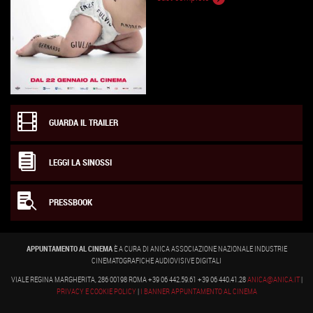
GUARDA IL TRAILER
LEGGI LA SINOSSI
PRESSBOOK
APPUNTAMENTO AL CINEMA
È A CURA DI ANICA ASSOCIAZIONE NAZIONALE INDUSTRIE
CINEMATOGRAFICHE AUDIOVISIVE DIGITALI
VIALE REGINA MARGHERITA, 286 00198 ROMA +39 06 442.59.61 +39 06 440.41.28
ANICA@ANICA.IT
|
PRIVACY E COOKIE POLICY
|
I BANNER APPUNTAMENTO AL CINEMA