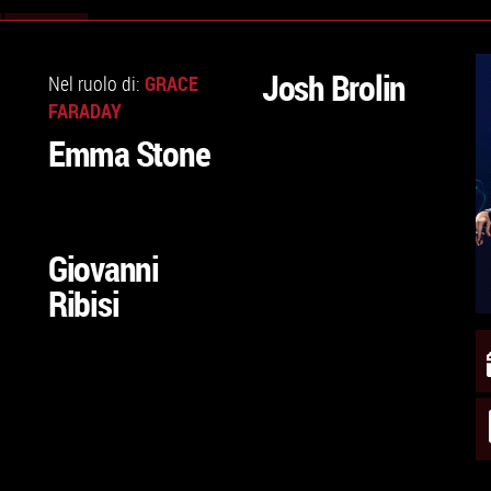
VAI
VAI
ALLA
ALLA
Josh Brolin
GRACE
Nel ruolo di:
SCHEDA
SCHEDA
FARADAY
Emma Stone
VAI
ALLA
Giovanni
SCHEDA
Ribisi