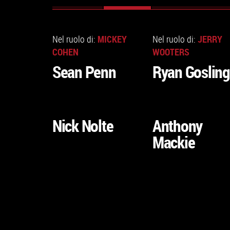
Schede primarie
ATTIVA)
VAI
VAI
ALLA
ALLA
MICKEY
JERRY
Nel ruolo di:
Nel ruolo di:
SCHEDA
SCHEDA
COHEN
WOOTERS
Sean Penn
Ryan Gosling
VAI
VAI
ALLA
ALLA
Nick Nolte
Anthony
SCHEDA
SCHEDA
Mackie