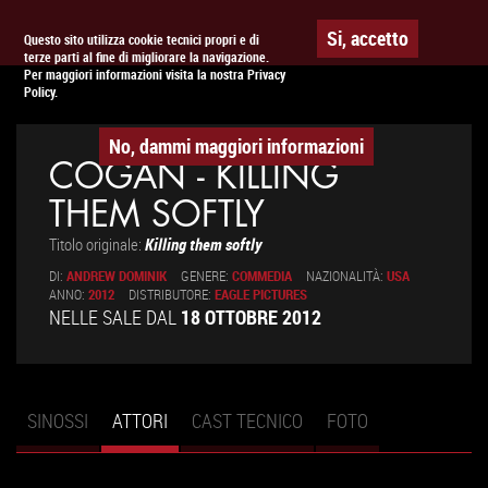
Togg
APPUNTAMENTO AL
CINEMA
Si, accetto
Questo sito utilizza cookie tecnici propri e di
terze parti al fine di migliorare la navigazione.
navig
Per maggiori informazioni visita la nostra Privacy
Policy.
No, dammi maggiori informazioni
COGAN - KILLING
THEM SOFTLY
Titolo originale:
Killing them softly
DI:
ANDREW DOMINIK
GENERE:
COMMEDIA
NAZIONALITÀ:
USA
ANNO:
2012
DISTRIBUTORE:
EAGLE PICTURES
NELLE SALE DAL
18 OTTOBRE 2012
SINOSSI
ATTORI
(SCHEDA
CAST TECNICO
FOTO
Schede primarie
ATTIVA)