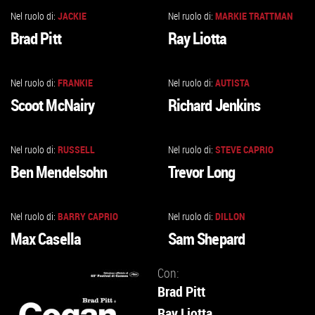
Nel ruolo di:
JACKIE
Nel ruolo di:
MARKIE TRATTMAN
VAI
VAI
Brad Pitt
Ray Liotta
ALLA
ALLA
SCHEDA
SCHEDA
Nel ruolo di:
FRANKIE
Nel ruolo di:
AUTISTA
VAI
VAI
Scoot McNairy
Richard Jenkins
ALLA
ALLA
SCHEDA
SCHEDA
Nel ruolo di:
RUSSELL
Nel ruolo di:
STEVE CAPRIO
VAI
VAI
Ben Mendelsohn
Trevor Long
ALLA
ALLA
SCHEDA
SCHEDA
Nel ruolo di:
BARRY CAPRIO
Nel ruolo di:
DILLON
VAI
VAI
Max Casella
Sam Shepard
ALLA
ALLA
SCHEDA
SCHEDA
Con:
Brad Pitt
Ray Liotta