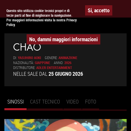
Togg
APPUNTAMENTO AL
CINEMA
Si, accetto
Questo sito utilizza cookie tecnici propri e di
terze parti al fine di migliorare la navigazione.
navig
Per maggiori informazioni visita la nostra Privacy
Policy.
No, dammi maggiori informazioni
CHAO
DI:
YASUHIRO AOKI
GENERE:
ANIMAZIONE
NAZIONALITÀ:
GIAPPONE
ANNO:
2026
DISTRIBUTORE:
ADLER ENTERTAINMENT
NELLE SALE DAL
25 GIUGNO 2026
SINOSSI
(SCHEDA
CAST TECNICO
VIDEO
FOTO
Schede primarie
ATTIVA)