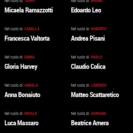
Nel ruolo di:
TERRY
Nel ruolo di:
BRUNO
VAI
VAI
Micaela Ramazzotti
Edoardo Leo
ALLA
ALLA
SCHEDA
SCHEDA
Nel ruolo di:
CAMILLA
Nel ruolo di:
ROBERTO
VAI
VAI
Francesca Valtorta
Andrea Pisani
ALLA
ALLA
SCHEDA
SCHEDA
Nel ruolo di:
EMMA
Nel ruolo di:
PAOLO
VAI
VAI
Gloria Harvey
Claudio Colica
ALLA
ALLA
SCHEDA
SCHEDA
Nel ruolo di:
ANGELA
Nel ruolo di:
LORENZO
VAI
VAI
Anna Bonaiuto
Matteo Scattaretico
ALLA
ALLA
SCHEDA
SCHEDA
Nel ruolo di:
NATALE
Nel ruolo di:
ADRIANA
VAI
VAI
Luca Massaro
Beatrice Arnera
ALLA
ALLA
SCHEDA
SCHEDA