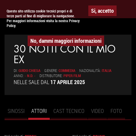
Togg
APPUNTAMENTO AL
CINEMA
Si, accetto
Questo sito utilizza cookie tecnici propri e di
terze parti al fine di migliorare la navigazione.
navig
Per maggiori informazioni visita la nostra Privacy
Policy.
No, dammi maggiori informazioni
30 NOTTI CON IL MIO
EX
DI:
GUIDO CHIESA
GENERE:
COMMEDIA
NAZIONALITÀ:
ITALIA
ANNO:
- N.D. -
DISTRIBUTORE:
PIPER FILM
NELLE SALE DAL
17 APRILE 2025
SINOSSI
ATTORI
(SCHEDA
CAST TECNICO
VIDEO
FOTO
Schede primarie
ATTIVA)