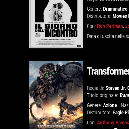
Drammatico
Genere:
Movies 
Distributore:
Ron Perlman
J
Con:
,
Data di uscita nelle s
Transformers
GUARDA IL TRAILER
Steven Jr. 
Regia di:
Titolo originale:
Tran
VAI ALLA SCHEDA
Azione
Genere:
Naz
Eagle P
Distributore:
Anthony Ramo
Con: