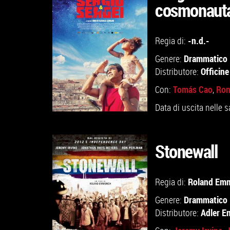
cosmonaut
GUARDA IL TRAILER
-n.d.-
Regia di:
VAI ALLA SCHEDA
Drammatico
Genere:
Officin
Distributore:
Tomás Cao
Ron
Con:
,
Data di uscita nelle s
Stonewall
GUARDA IL TRAILER
Roland Emm
Regia di:
Drammatico
Genere:
VAI ALLA SCHEDA
Adler E
Distributore: