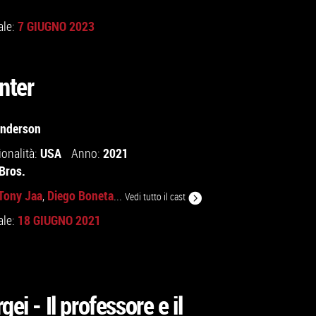
7 GIUGNO 2023
ale:
nter
Anderson
USA
2021
ionalità:
Anno:
Bros.
Tony Jaa
Diego Boneta
,
...
Vedi tutto il cast
18 GIUGNO 2021
ale:
gei - Il professore e il