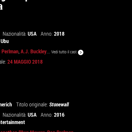
a
USA
2018
Nazionalità:
Anno:
e Ubu
 Perlman
A.J. Buckley
,
...
Vedi tutto il cast
24 MAGGIO 2018
ale:
erich
Titolo originale:
Stonewall
USA
2016
Nazionalità:
Anno:
ntertainment