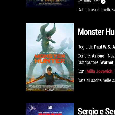
Vedi tutto il cast
Data di uscita nelle s
Monster Hu
GUARDA IL TRAILER
Paul W.S. 
Regia di:
VAI ALLA SCHEDA
Azione
Genere:
Naz
Warner 
Distributore:
Milla Jovovich
Con:
,
Data di uscita nelle s
Sergio e Ser