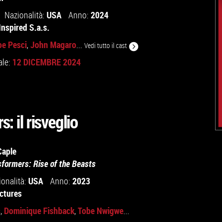
USA
2024
Nazionalità:
Anno:
Inspired S.a.s.
oe Pesci
John Magaro
,
...
Vedi tutto il cast
12 DICEMBRE 2024
ale:
: il risveglio
Caple
sformers: Rise of the Beasts
USA
2023
ionalità:
Anno:
ictures
s
Dominique Fishback
Tobe Nwigwe
,
,
...