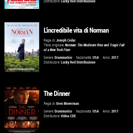
Distributore:
Lucky Red Distribuzione
L'incredibile vita di Norman
GUARDA IL TRAILER
Regia di:
Joseph Cedar
Titolo originale:
Norman: The Moderate Rise and Tragic Fall
VAI ALLA SCHEDA
of a New York Fixer
Genere:
Drammatico
Nazionalità:
USA
Anno:
2017
Distributore:
Lucky Red Distribuzione
The Dinner
GUARDA IL TRAILER
Regia di:
Oren Moverman
VAI ALLA SCHEDA
Genere:
Drammatico
Nazionalità:
USA
Anno:
2017
Distributore:
Videa-CDE