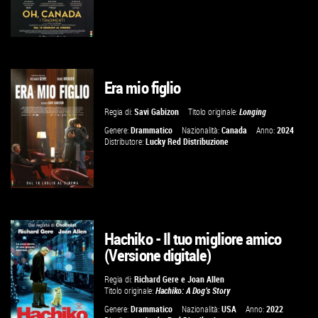
Era mio figlio
GUARDA IL TRAILER
Regia di:
Savi Gabizon
Titolo originale:
Longing
VAI ALLA SCHEDA
Genere:
Drammatico
Nazionalità:
Canada
Anno:
2024
Distributore:
Lucky Red Distribuzione
Hachiko - Il tuo migliore amico
GUARDA IL TRAILER
(Versione digitale)
VAI ALLA SCHEDA
Regia di:
Richard Gere
e
Joan Allen
Titolo originale:
Hachiko: A Dog’s Story
Genere:
Drammatico
Nazionalità:
USA
Anno:
2022