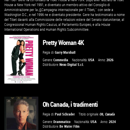
House a New York nel 1991, e diventato un membro attivo del Consiglio di
Amministrazione per la ¡§Campagna internazionale per il Tibet¡¨ con sede a
Washington D.C., e nel 1996 ne e diventato presidente. Gere ha testimoniato a nome
del Tibet davanti alla Commissione delle relazioni estere del Senato statunitense, al
Congressional Human Rights Caucus, al Parlamento Europeo, e alla House
International Operations and Human Rights Subcommittee.
Pretty Woman 4K
Regia di:
Garry Marshall
Genere:
Commedia
Nazionalità:
USA
Anno:
2026
Distributore:
Nexo Digital S.r.l.
Oh Canada, i tradimenti
GUARDA IL TRAILER
Regia di:
Paul Schrader
Titolo originale:
Oh, Canada
VAI ALLA SCHEDA
Genere:
Drammatico
Nazionalità:
USA
Anno:
2024
Distributore:
Be Water Film