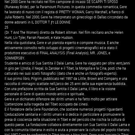
Nel 2000 Gere ha recitato nel film campione di incassi SE SCAPPI TI SPOSO
(Runaway Bride), per la Paramount Pictures. In questa commedia romantica, Gere
ha lavorato di nuovo con il regista di PRETTY WOMAN, Garry Marshall, a fianco di
Julia Roberts. Nel 2000, Gere ha interpretato un ginecologo di Dallas circondato da
donne adoranti in IL DOTTOR T ƒt LE DONNE
25
(Dr. T And The Women) diretto da Robert Altman. Nel film recitano anche Helen
Hunt, Liv Tyler, Farrah Fawcett, e Kate Hudson.
Nella vita quotidiana, Gere e un pianista esperto e compone musica. E anche
attivamente coinvolto nello sviluppo di progetti cinematografici ed e stato il
produttore esecutivo di FINAL ANALYSIS (Final Analysis), MR. JONES, e
SOMMERSBY.
Studente e amico di Sua Santita il Dalai Lama, Gere ha viaggiato per oltre vent¡¦anni
in giro per l¡¦India, il Nepal, lo Zanskar e il Tibet, la Mongolia e la Cina, posti che ha
catturato nei suoi scatti fotografici (dato che e anche un fotografo esperto).
Il suo primo libro, Pilgrim, pubblicato nel 1997 da Little, Brown and Company, e una
raccolta di immagini scattate nell¡¦arco dei 25 anni della sua esperienza buddista.
Con una prefazione scritta da Sua Santita il Dalai Lama, il libro e la visione
personale di Gere di questo mondo antico e spirituale.
Gere e un dichiarato difensore dei diritti umani e ha fatto molto per attirare
l¡¦attenzione sulla tragedia del Tibet occupato dai cinesi.
E il fondatore della Gere Foundation, che sostiene numerosi progetti riguardanti
l¡¦educazione sanitaria e i diritti umani e si dedica in particolare a promuovere la
presa di coscienza della situazione in Tibet e del pericolo che rischia la cultura di
questo paese. La fondazione collabora direttamente con Sua Santita il Dalai Lama e
con la comunita tibetana in esilio e aiuta a preservare la cultura del popolo tibetano.
Nel 1987 Gere ha co-fondato la Tibet House a New York. Dopo aver lasciato la Tibet