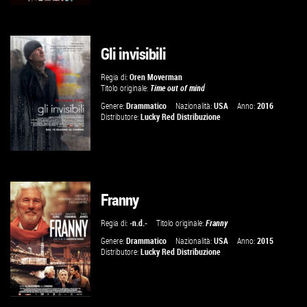
Gli invisibili
GUARDA IL TRAILER
Regia di:
Oren Moverman
Titolo originale:
Time out of mind
VAI ALLA SCHEDA
Genere:
Drammatico
Nazionalità:
USA
Anno:
2016
Distributore:
Lucky Red Distribuzione
Franny
GUARDA IL TRAILER
Regia di:
-n.d.-
Titolo originale:
Franny
VAI ALLA SCHEDA
Genere:
Drammatico
Nazionalità:
USA
Anno:
2015
Distributore:
Lucky Red Distribuzione