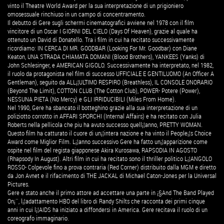
vinto il Theatre World Award per la sua interpretazione di un prigioniero
omosessuale rinchiuso in un campo di concentramento.
Il debutto di Gere sugli schermi cinematografici avviene nel 1978 con il film
vincitore di un Oscar I GIORNI DEL CIELO (Days Of Heaven), grazie al quale ha
ottenuto un David di Donatello. Tra i film in cui ha recitato successivamente
ricordiamo: IN CERCA DI MR. GOODBAR (Looking For Mr. Goodbar) con Diane
Keaton, UNA STRADA CHIAMATA DOMANI (Blood Brothers), YANKEES (Yanks) di
John Schlesinger, e AMERICAN GIGOLO. Successivamente ha interpretato, nel 1982,
il ruolo da protagonista nel film di successo UFFICIALE E GENTILUOMO (An Officer A
Gentleman), seguito da ALL¡¦ULTIMO RESPIRO (Breathless), IL CONSOLE ONORARIO
(Beyond The Limit), COTTON CLUB (The Cotton Club), POWER- Potere (Power),
NESSUNA PIETA (No Mercy) e GLI IRRIDUCIBILI (Miles From Home).
Nel 1990, Gere ha sbancato il botteghino grazie alla sua interpretazione di un
poliziotto corrotto in AFFARI SPORCHI (Internal Affairs) e ha recitato con Julia
Roberts nella pellicola che piu ha avuto successo quell¡¦anno, PRETTY WOMAN.
Questo film ha catturato il cuore di un¡¦intera nazione e ha vinto il People¡¦s Choice
Award come Miglior Film. L¡¦anno successivo Gere ha fatto un¡¦apparizione come
ospite nel film del regista giapponese Akira Kurosawa, RAPSODIA IN AGOSTO
(Rhapsody In August). Altri film in cui ha recitato sono il thriller politico L¡¦ANGOLO
ROSSO- Colpevole fino a prova contraria (Red Corner) distribuito dalla MGM e diretto
da Jon Avnet e il rifacimento di THE JACKAL di Michael Caton-Jones per la Universal
Pictures.
Gere e stato anche il primo attore ad accettare una parte in ¡§And The Band Played
On¡¨, l¡¦adattamento HBO del libro di Randy Shilts che racconta dei primi cinque
anni in cui l¡¦AIDS ha iniziato a diffondersi in America. Gere recitava il ruolo di un
coreografo immaginario.