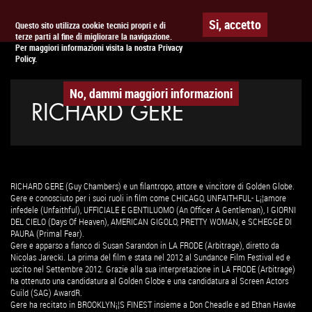
Togg
APPUNTAMENTO AL
CINEMA
Si, accetto
Questo sito utilizza cookie tecnici propri e di
terze parti al fine di migliorare la navigazione.
navig
Per maggiori informazioni visita la nostra Privacy
Policy.
No, dammi maggiori informazioni
RICHARD GERE
RICHARD GERE (Guy Chambers) e un filantropo, attore e vincitore di Golden Globe.
Gere e conosciuto per i suoi ruoli in film come CHICAGO, UNFAITHFUL- L¡¦amore
infedele (Unfaithful), UFFICIALE E GENTILUOMO (An Officer A Gentleman), I GIORNI
DEL CIELO (Days Of Heaven), AMERICAN GIGOLO, PRETTY WOMAN, e SCHEGGE DI
PAURA (Primal Fear).
Gere e apparso a fianco di Susan Sarandon in LA FRODE (Arbitrage), diretto da
Nicolas Jarecki. La prima del film e stata nel 2012 al Sundance Film Festival ed e
uscito nel Settembre 2012. Grazie alla sua interpretazione in LA FRODE (Arbitrage)
ha ottenuto una candidatura al Golden Globe e una candidatura al Screen Actors
Guild (SAG) AwardR.
Gere ha recitato in BROOKLYN¡¦S FINEST insieme a Don Cheadle e ad Ethan Hawke