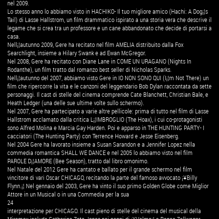
nel 2009.
Lo stesso anno lo abbiamo visto in HACHIKO- Il tuo migliore amico (Hachi: A Dog¡¦s
Tail) di Lasse Hallstrom, un film drammatico ispirato a una storia vera che descrive il
legame che si crea tra un professore e un cane abbandonato che decide di portarsi a
casa.
Nell¡¦autunno 2009, Gere ha recitato nel film AMELIA distribuito dalla Fox
Searchlight, insieme a Hilary Swank e ad Ewan McGregor.
Nel 2008, Gere ha recitato con Diane Lane in COME UN URAGANO (Nights In
Rodanthe), un film tratto dal romanzo best seller di Nicholas Sparks.
Nell¡¦autunno del 2007, abbiamo visto Gere in IO NON SONO QUI (I¡¦m Not There) un
film che ripercorre la vita e le canzoni del leggendario Bob Dylan raccontata da sette
personaggi. Il cast di stelle del cinema comprende Cate Blanchett, Christian Bale, e
Heath Ledger (una delle sue ultime volte sullo schermo).
Nel 2007, Gere ha partecipato a varie altre pellicole: prima di tutto nel film di Lasse
Hallstrom acclamato dalla critica L¡¦IMBROGLIO (The Hoax), i cui co-protagonisti
sono Alfred Molina e Marcia Gay Harden. Poi e apparso in THE HUNTING PARTY- I
cacciatori (The Hunting Party) con Terrence Howard e Jesse Eisenberg.
Nel 2004 Gere ha lavorato insieme a Susan Sarandon e a Jennifer Lopez nella
commedia romantica SHALL WE DANCE e nel 2005 lo abbiamo visto nel film
PAROLE D¡¦AMORE (Bee Season), tratto dal libro omonimo.
Nel Natale del 2012 Gere ha cantato e ballato per il grande schermo nel film
vincitore di vari Oscar CHICAGO, recitando la parte del famoso avvocato ¡¥Billy
Flynn.¡¦ Nel gennaio del 2003, Gere ha vinto il suo primo Golden Globe come Miglior
Attore in un Musical o in una Commedia per la sua
24
interpretazione per CHICAGO. Il cast pieno di stelle del cinema del musical della