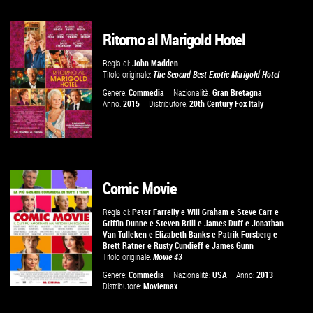
Ritorno al Marigold Hotel
GUARDA IL TRAILER
Regia di:
John Madden
Titolo originale:
The Seocnd Best Exotic Marigold Hotel
VAI ALLA SCHEDA
Genere:
Commedia
Nazionalità:
Gran Bretagna
Anno:
2015
Distributore:
20th Century Fox Italy
Comic Movie
GUARDA IL TRAILER
Regia di:
Peter Farrelly
e
Will Graham
e
Steve Carr
e
Griffin Dunne
e
Steven Brill
e
James Duff
e
Jonathan
VAI ALLA SCHEDA
Van Tulleken
e
Elizabeth Banks
e
Patrik Forsberg
e
Brett Ratner
e
Rusty Cundieff
e
James Gunn
Titolo originale:
Movie 43
Genere:
Commedia
Nazionalità:
USA
Anno:
2013
Distributore:
Moviemax