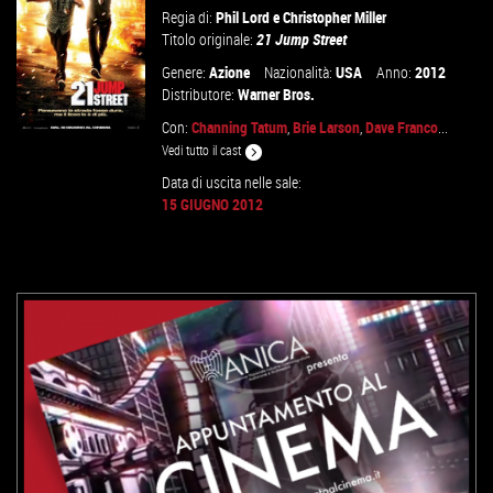
Regia di:
Phil Lord
e
Christopher Miller
Titolo originale:
21 Jump Street
Genere:
Azione
Nazionalità:
USA
Anno:
2012
Distributore:
Warner Bros.
Con:
Channing Tatum
,
Brie Larson
,
Dave Franco
...
Vedi tutto il cast
Data di uscita nelle sale:
15 GIUGNO 2012
VAI ALLA SCHEDA