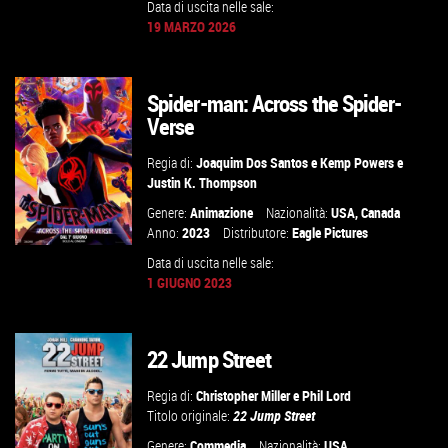
GUARDA IL TRAILER
Data di uscita nelle sale:
19 MARZO 2026
TROVA IL CINEMA
Spider-man: Across the Spider-
VAI ALLA SCHEDA
Verse
Regia di:
Joaquim Dos Santos
e
Kemp Powers
e
Justin K. Thompson
Genere:
Animazione
Nazionalità:
USA
,
Canada
Anno:
2023
Distributore:
Eagle Pictures
Data di uscita nelle sale:
1 GIUGNO 2023
GUARDA IL TRAILER
22 Jump Street
VAI ALLA SCHEDA
Regia di:
Christopher Miller
e
Phil Lord
Titolo originale:
22 Jump Street
Genere:
Commedia
Nazionalità:
USA