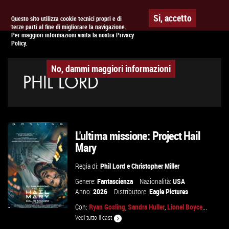
Togg
APPUNTAMENTO AL
CINEMA
Si, accetto
Questo sito utilizza cookie tecnici propri e di
terze parti al fine di migliorare la navigazione.
navig
Per maggiori informazioni visita la nostra Privacy
Policy.
No, dammi maggiori informazioni
PHIL LORD
L'ultima missione: Project Hail
Mary
Regia di:
Phil Lord
e
Christopher Miller
Genere:
Fantascienza
Nazionalità:
USA
Anno:
2026
Distributore:
Eagle Pictures
Con:
Ryan Gosling
,
Sandra Huller
,
Lionel Boyce
...
Vedi tutto il cast