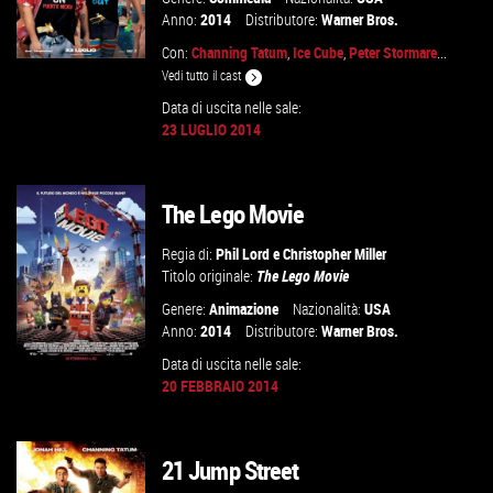
Anno:
2014
Distributore:
Warner Bros.
Con:
Channing Tatum
,
Ice Cube
,
Peter Stormare
...
Vedi tutto il cast
Data di uscita nelle sale:
23 LUGLIO 2014
VAI ALLA SCHEDA
The Lego Movie
Regia di:
Phil Lord
e
Christopher Miller
Titolo originale:
The Lego Movie
Genere:
Animazione
Nazionalità:
USA
Anno:
2014
Distributore:
Warner Bros.
Data di uscita nelle sale:
20 FEBBRAIO 2014
21 Jump Street
VAI ALLA SCHEDA