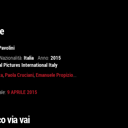
e
avolini
Italia
2015
Nazionalità:
Anno:
l Pictures International Italy
ta
Paola Cruciani
Emanuele Propizio
,
,
...
9 APRILE 2015
ale:
o via vai