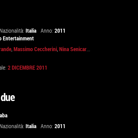
Italia
2011
Nazionalità:
Anno:
no Entertainment
rande
Massimo Ceccherini
Nina Senicar
,
,
...
2 DICEMBRE 2011
ale:
 due
naba
Italia
2011
Nazionalità:
Anno: