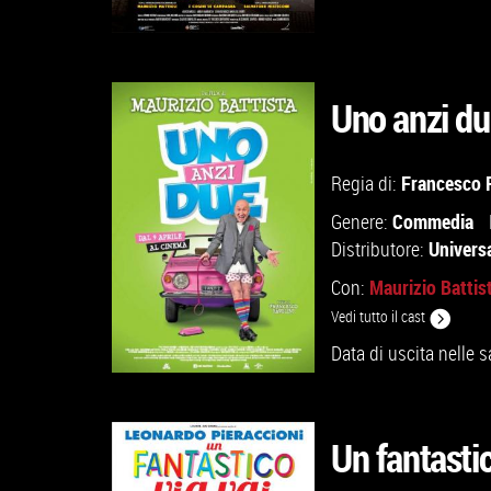
Uno anzi du
Francesco P
Regia di:
VAI ALLA SCHEDA
Commedia
Genere:
Universa
Distributore:
Maurizio Battis
Con:
Vedi tutto il cast
Data di uscita nelle s
Un fantastic