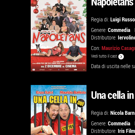
Napoletans
Luigi Russo
Regia di:
VAI ALLA SCHEDA
Commedia
Genere:
Iervoli
Distributore:
Maurizio Casag
Con:
Vedi tutto il cast
Data di uscita nelle s
Una cella in
Nicola Bar
Regia di:
VAI ALLA SCHEDA
Commedia
Genere:
Iris Film
Distributore: