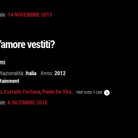
14 NOVEMBRE 2013
ale:
l'amore vestiti?
tti
Italia
2012
Nazionalità:
Anno:
rtainment
o
Corrado Fortuna
Paolo De Vita
,
,
...
Vedi tutto il cast
6 DICEMBRE 2012
ale: