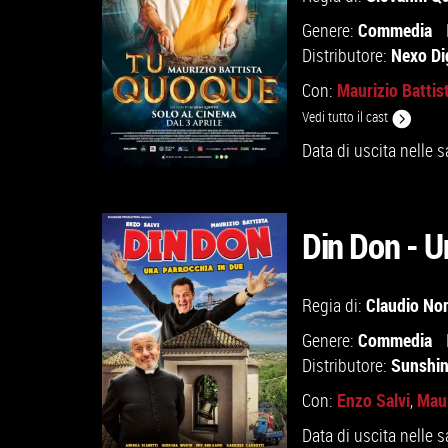
Commedia
Genere:
Nexo Dig
Distributore:
Maurizio Battis
Con:
Vedi tutto il cast
Data di uscita nelle s
Din Don - U
GUARDA IL TRAILER
Claudio No
Regia di:
Commedia
Genere:
VAI ALLA SCHEDA
Sunshin
Distributore:
Enzo Salvi
Maur
Con:
,
Data di uscita nelle s