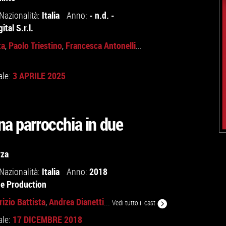
Italia
- n.d. -
Nazionalità:
Anno:
ital S.r.l.
ta
Paolo Triestino
Francesca Antonelli
,
,
...
3 APRILE 2025
ale:
na parrocchia in due
rza
Italia
2018
Nazionalità:
Anno:
e Production
izio Battista
Andrea Dianetti
,
...
Vedi tutto il cast
17 DICEMBRE 2018
ale: