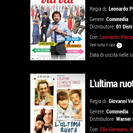
GUARDA IL TRAILER
Leonardo Pi
Regia di:
Commedia
Genere:
VAI ALLA SCHEDA
01 Distr
Distributore:
Leonardo Pierac
Con:
Vedi tutto il cast
Data di uscita nelle s
L'ultima ruo
Giovanni V
Regia di:
VAI ALLA SCHEDA
Commedia
Genere:
Warner 
Distributore:
Elio Germano
A
Con:
,