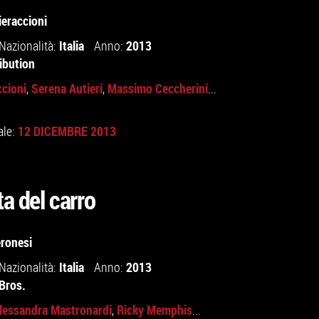
eraccioni
Italia
2013
Nazionalità:
Anno:
ibution
cioni
Serena Autieri
Massimo Ceccherini
,
,
...
12 DICEMBRE 2013
ale:
ta del carro
eronesi
Italia
2013
Nazionalità:
Anno:
Bros.
lessandra Mastronardi
Ricky Memphis
,
...