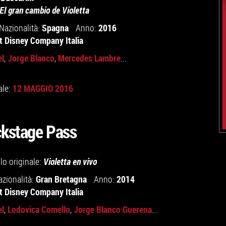
 El gran cambio de Violetta
Spagna
2016
Nazionalità:
Anno:
t Disney Company Italia
el
Jorge Blanco
Mercedes Lambre
,
,
...
12 MAGGIO 2016
ale:
ckstage Pass
olo originale:
Violetta en vivo
Gran Bretagna
2014
azionalità:
Anno:
t Disney Company Italia
el
Lodovica Comello
Jorge Blanco Guerena
,
,
...