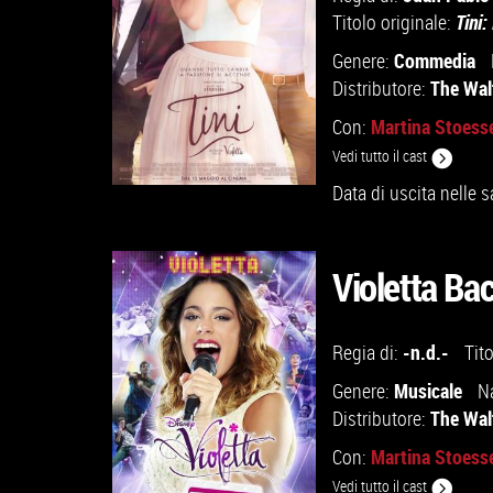
Titolo originale:
Tini:
Commedia
Genere:
The Wal
Distributore:
Martina Stoess
Con:
Vedi tutto il cast
Data di uscita nelle s
Violetta Ba
GUARDA IL TRAILER
-n.d.-
Regia di:
Tit
VAI ALLA SCHEDA
Musicale
Genere:
N
The Wal
Distributore:
Martina Stoess
Con:
Vedi tutto il cast