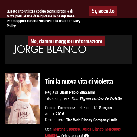
Togg
APPUNTAMENTO AL
CINEMA
Si, accetto
Questo sito utilizza cookie tecnici propri e di
terze parti al fine di migliorare la navigazione.
navig
Per maggiori informazioni visita la nostra Privacy
Policy.
No, dammi maggiori informazioni
JORGE BLANCO
Tini la nuova vita di violetta
Regia di:
Juan Pablo Buscarini
Titolo originale:
Tini: El gran cambio de Violetta
Genere:
Commedia
Nazionalità:
Spagna
Anno:
2016
Distributore:
The Walt Disney Company Italia
Con:
Martina Stoessel
,
Jorge Blanco
,
Mercedes
Lambre
...
Vedi tutto il cast