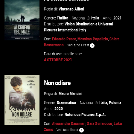
Regia di:
Vincenzo Alfieri
Genere:
Thriller
Nazionalità:
Italia
Anno:
2021
Distributore:
Vision Distribution
e
Universal
Pictures International Italy
Con:
Edoardo Pesce
,
Massimo Popolizio
,
Chiara
Bassermann
...
Vedi tutto il cast
Data di uscita nelle sale:
4 OTTOBRE 2021
GUARDA IL TRAILER
VAI ALLA SCHEDA
Non odiare
Regia di:
Mauro Mancini
Genere:
Drammatico
Nazionalità:
Italia
,
Polonia
Anno:
2020
Distributore:
Notorious Pictures S.p.A.
Con:
Alessandro Gassman
,
Sara Serraiocco
,
Luka
Zunic
...
Vedi tutto il cast