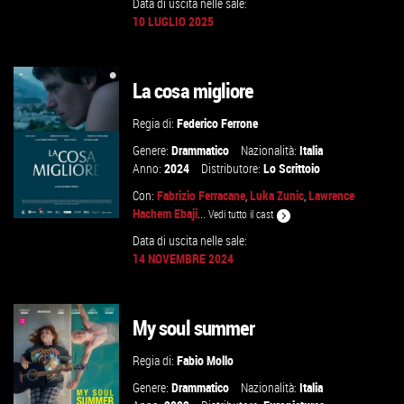
Data di uscita nelle sale:
10 LUGLIO 2025
GUARDA IL TRAILER
VAI ALLA SCHEDA
La cosa migliore
Regia di:
Federico Ferrone
Genere:
Drammatico
Nazionalità:
Italia
Anno:
2024
Distributore:
Lo Scrittoio
Con:
Fabrizio Ferracane
,
Luka Zunic
,
Lawrence
Hachem Ebaji
...
Vedi tutto il cast
Data di uscita nelle sale:
14 NOVEMBRE 2024
VAI ALLA SCHEDA
My soul summer
Regia di:
Fabio Mollo
Genere:
Drammatico
Nazionalità:
Italia