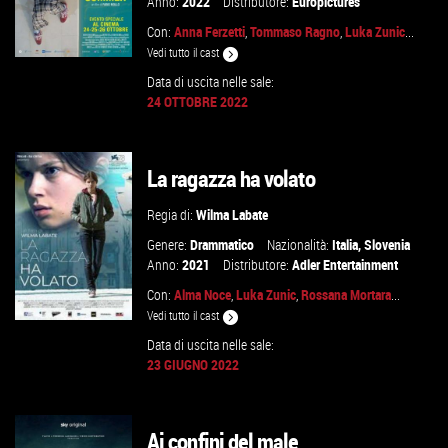
Anno:
2022
Distributore:
Europictures
Con:
Anna Ferzetti
,
Tommaso Ragno
,
Luka Zunic
...
Vedi tutto il cast
Data di uscita nelle sale:
24 OTTOBRE 2022
GUARDA IL TRAILER
La ragazza ha volato
VAI ALLA SCHEDA
Regia di:
Wilma Labate
Genere:
Drammatico
Nazionalità:
Italia
,
Slovenia
Anno:
2021
Distributore:
Adler Entertainment
Con:
Alma Noce
,
Luka Zunic
,
Rossana Mortara
...
Vedi tutto il cast
Data di uscita nelle sale:
23 GIUGNO 2022
VAI ALLA SCHEDA
Ai confini del male