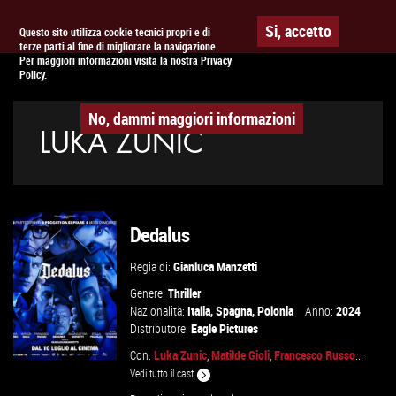
Togg
APPUNTAMENTO AL
CINEMA
Si, accetto
Questo sito utilizza cookie tecnici propri e di
terze parti al fine di migliorare la navigazione.
navig
Per maggiori informazioni visita la nostra Privacy
Policy.
No, dammi maggiori informazioni
LUKA ZUNIC
Dedalus
Regia di:
Gianluca Manzetti
Genere:
Thriller
Nazionalità:
Italia
,
Spagna
,
Polonia
Anno:
2024
Distributore:
Eagle Pictures
Con:
Luka Zunic
,
Matilde Gioli
,
Francesco Russo
...
Vedi tutto il cast