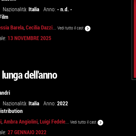
Italia
- n.d. -
Nazionalità:
Anno:
Film
essia Barela
Cecilia Dazzi
,
...
Vedi tutto il cast
13 NOVEMBRE 2025
ale:
 lunga dell'anno
andri
Italia
2022
Nazionalità:
Anno:
istribution
i
Ambra Angiolini
Luigi Fedele
,
,
...
Vedi tutto il cast
27 GENNAIO 2022
ale: