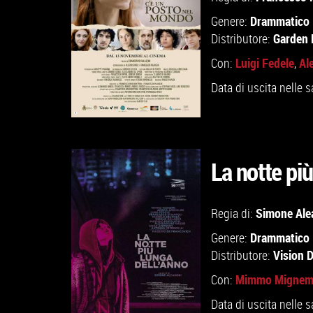
Drammatico
Genere:
Garden 
Distributore:
Luigi Fedele
Al
Con:
,
Data di uscita nelle s
La notte più
GUARDA IL TRAILER
Simone Ale
Regia di:
Drammatico
Genere:
VAI ALLA SCHEDA
Vision D
Distributore:
Mimmo Mignem
Con:
Data di uscita nelle s