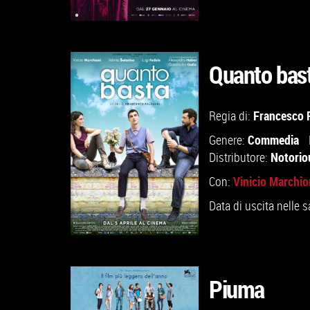
Quanto bas
GUARDA IL TRAILER
Francesco 
Regia di:
Commedia
Genere:
VAI ALLA SCHEDA
Notorio
Distributore:
Vinicio Marchio
Con:
Data di uscita nelle s
Piuma