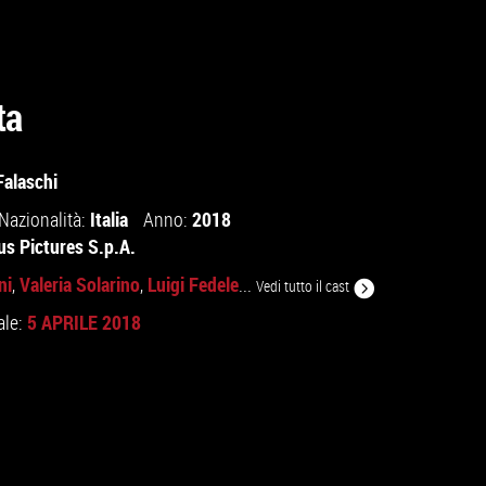
ta
Falaschi
Italia
2018
Nazionalità:
Anno:
us Pictures S.p.A.
ni
Valeria Solarino
Luigi Fedele
,
,
...
Vedi tutto il cast
5 APRILE 2018
ale: