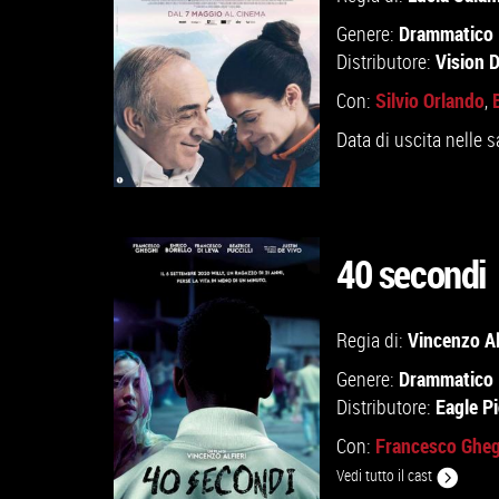
Drammatico
Genere:
Vision D
Distributore:
Silvio Orlando
Con:
,
Data di uscita nelle s
40 secondi
GUARDA IL TRAILER
Vincenzo Al
Regia di:
Drammatico
Genere:
VAI ALLA SCHEDA
Eagle P
Distributore:
Francesco Gheg
Con:
Vedi tutto il cast