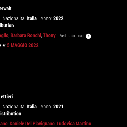
erwalt
Italia
2022
Nazionalità:
Anno:
ibution
oglio
Barbara Ronchi
Thony
,
,
...
Vedi tutto il cast
5 MAGGIO 2022
ale:
ettieri
Italia
2021
Nazionalità:
Anno:
istribution
zano
Daniele Del Plavignano
Ludovica Martino
,
,
...