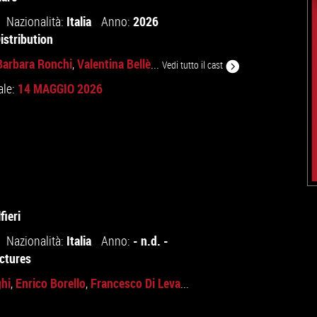
Italia
2026
Nazionalità:
Anno:
istribution
Barbara Ronchi
Valentina Bellè
,
...
Vedi tutto il cast
14 MAGGIO 2026
ale:
fieri
Italia
- n.d. -
Nazionalità:
Anno:
ictures
hi
Enrico Borello
Francesco Di Leva
,
,
...