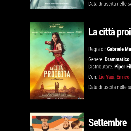
Data di uscita nelle s
La città pro
GUARDA IL TRAILER
Gabriele Ma
Regia di:
Drammatico
Genere:
VAI ALLA SCHEDA
Piper Fi
Distributore:
Liu Yaxi
Enrico 
Con:
,
Data di uscita nelle s
Settembre