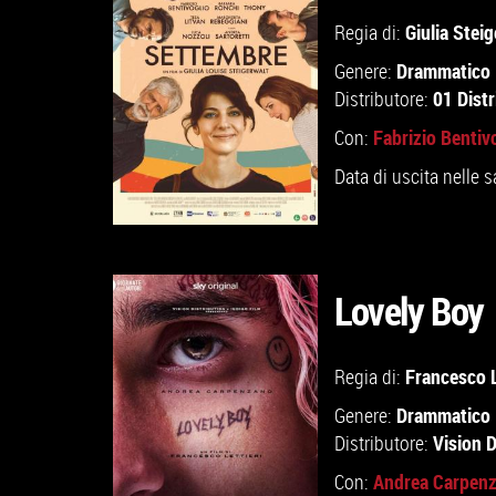
GUARDA IL TRAILER
Giulia Steig
Regia di:
Drammatico
Genere:
VAI ALLA SCHEDA
01 Distr
Distributore:
Fabrizio Bentiv
Con:
Data di uscita nelle s
Lovely Boy
GUARDA IL TRAILER
Francesco L
Regia di:
Drammatico
Genere:
VAI ALLA SCHEDA
Vision D
Distributore:
Andrea Carpen
Con: