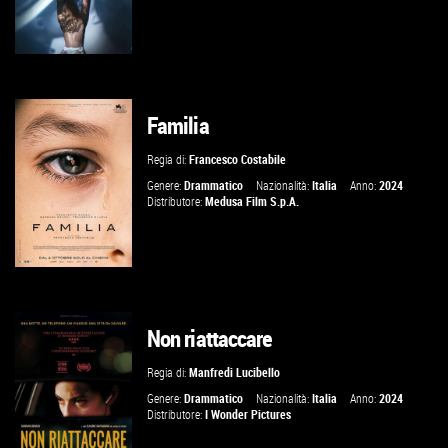
Familia
GUARDA IL TRAILER
Regia di:
Francesco Costabile
VAI ALLA SCHEDA
Genere:
Drammatico
Nazionalità:
Italia
Anno:
2024
Distributore:
Medusa Film S.p.A.
Non riattaccare
GUARDA IL TRAILER
Regia di:
Manfredi Lucibello
VAI ALLA SCHEDA
Genere:
Drammatico
Nazionalità:
Italia
Anno:
2024
Distributore:
I Wonder Pictures