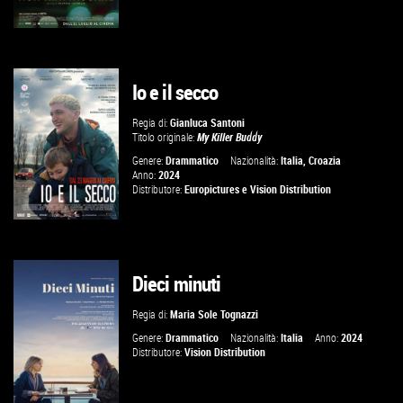
Io e il secco
GUARDA IL TRAILER
Regia di:
Gianluca Santoni
Titolo originale:
My Killer Buddy
VAI ALLA SCHEDA
Genere:
Drammatico
Nazionalità:
Italia
,
Croazia
Anno:
2024
Distributore:
Europictures
e
Vision Distribution
Dieci minuti
GUARDA IL TRAILER
Regia di:
Maria Sole Tognazzi
VAI ALLA SCHEDA
Genere:
Drammatico
Nazionalità:
Italia
Anno:
2024
Distributore:
Vision Distribution