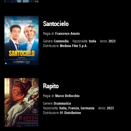
Santocielo
GUARDA IL TRAILER
Regia di:
Francesco Amato
VAI ALLA SCHEDA
Genere:
Commedia
Nazionalità:
Italia
Anno:
2023
Distributore:
Medusa Film S.p.A.
Rapito
GUARDA IL TRAILER
Regia di:
Marco Bellocchio
VAI ALLA SCHEDA
Genere:
Drammatico
Nazionalità:
Italia
,
Francia
,
Germania
Anno:
2023
Distributore:
01 Distribution