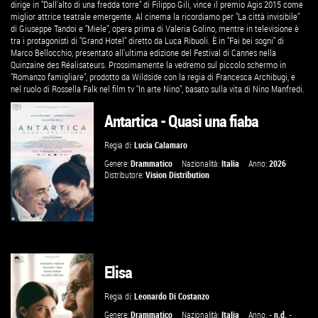
dirige in "Dall'alto di una fredda torre" di Filippo Gili, vince il premio Agis 2015 come
miglior attrice teatrale emergente. Al cinema la ricordiamo per "La città invisibile"
di Giuseppe Tandoi e "Miele", opera prima di Valeria Golino, mentre in televisione è
tra i protagonisti di "Grand Hotel" diretto da Luca Ribuoli. È in "Fai bei sogni" di
Marco Bellocchio, presentato all'ultima edizione del Festival di Cannes nella
Quinzaine des Réalisateurs. Prossimamente la vedremo sul piccolo schermo in
"Romanzo famigliare", prodotto da Wildside con la regia di Francesca Archibugi, e
nel ruolo di Rossella Falk nel film tv "In arte Nino", basato sulla vita di Nino Manfredi.
Antartica - Quasi una fiaba
Regia di:
Lucia Calamaro
Genere:
Drammatico
Nazionalità:
Italia
Anno:
2026
Distributore:
Vision Distribution
Elisa
GUARDA IL TRAILER
Regia di:
Leonardo Di Costanzo
VAI ALLA SCHEDA
Genere:
Drammatico
Nazionalità:
Italia
Anno:
- n.d. -