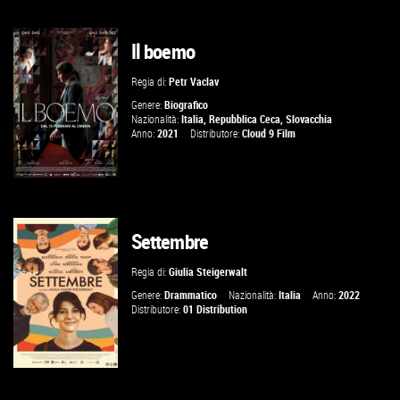
Il boemo
GUARDA IL TRAILER
Regia di:
Petr Vaclav
VAI ALLA SCHEDA
Genere:
Biografico
Nazionalità:
Italia
,
Repubblica Ceca
,
Slovacchia
Anno:
2021
Distributore:
Cloud 9 Film
Settembre
GUARDA IL TRAILER
Regia di:
Giulia Steigerwalt
VAI ALLA SCHEDA
Genere:
Drammatico
Nazionalità:
Italia
Anno:
2022
Distributore:
01 Distribution