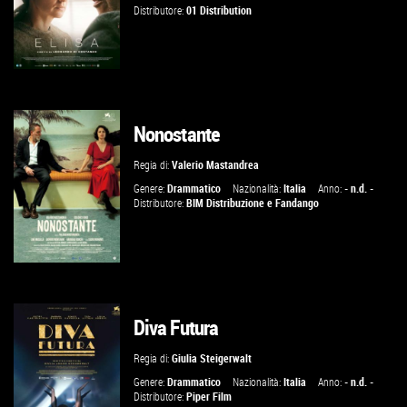
Distributore:
01 Distribution
Nonostante
GUARDA IL TRAILER
Regia di:
Valerio Mastandrea
VAI ALLA SCHEDA
Genere:
Drammatico
Nazionalità:
Italia
Anno:
- n.d. -
Distributore:
BIM Distribuzione
e
Fandango
Diva Futura
GUARDA IL TRAILER
Regia di:
Giulia Steigerwalt
VAI ALLA SCHEDA
Genere:
Drammatico
Nazionalità:
Italia
Anno:
- n.d. -
Distributore:
Piper Film