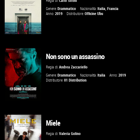
Regia di:
Carlo Sironi
Genere:
Drammatico
Nazionalità:
Italia
,
Francia
Anno:
2019
Distributore:
Officine Ubu
Non sono un assassino
GUARDA IL TRAILER
Regia di:
Andrea Zaccariello
VAI ALLA SCHEDA
Genere:
Drammatico
Nazionalità:
Italia
Anno:
2019
Distributore:
01 Distribution
Miele
GUARDA IL TRAILER
Regia di:
Valeria Golino
VAI ALLA SCHEDA