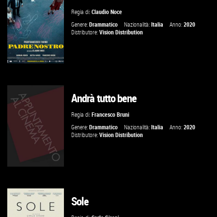
Regia di:
Claudio Noce
VAI ALLA SCHEDA
Genere:
Drammatico
Nazionalità:
Italia
Anno:
2020
Distributore:
Vision Distribution
Andrà tutto bene
GUARDA IL TRAILER
Regia di:
Francesco Bruni
VAI ALLA SCHEDA
Genere:
Drammatico
Nazionalità:
Italia
Anno:
2020
Distributore:
Vision Distribution
Sole
VAI ALLA SCHEDA