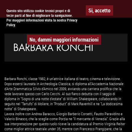
Togg
APPUNTAMENTO AL
CINEMA
Si, accetto
Questo sito utilizza cookie tecnici propri e di
terze parti al fine di migliorare la navigazione.
navig
Per maggiori informazioni visita la nostra Privacy
Policy.
No, dammi maggiori informazioni
BARBARA RONCHI
Barbara Ronchi, classe 1982, è un'attrice italiana di teatro, cinema e televisione.
Dopo essersi laureata in Archeologia Classica, si diploma all'Accademia Nazionale
d'Arte Drammatica Silvio d'Amico nel 2009, avviando una carriera prolifica che la
vede lavorare spesso con Carlo Cecchi. Al suo fianco debutta con il saggio di
diploma in "Sogno di una notte d'estate" di William Shakespeare, collaborando in
seguito nel "Tartufo" di Moliere, in "Product" di Mark Ravenhill e ne "La dodicesima
notte" di Shakespeare.
Lavora inoltre con Andrea Baracco, Giorgio Barberio Corsetti, Fausto Paravidino e
Valerio Binasco, che la sceglie come Porzia ne "Il mercante di Venezia". Grazie alla
sua interpretazione per questo ruolo riceve la candidatura al Premio Virginia Reiter
come miglior attrice teatrale under 35, mentre con Francesco Frangipane, che la