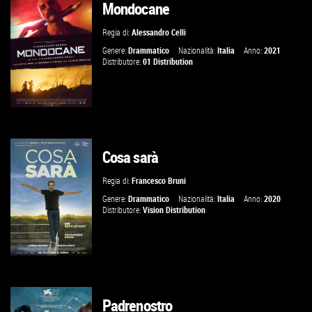
Mondocane
GUARDA IL TRAILER
Regia di:
Alessandro Celli
VAI ALLA SCHEDA
Genere:
Drammatico
Nazionalità:
Italia
Anno:
2021
Distributore:
01 Distribution
Cosa sarà
GUARDA IL TRAILER
Regia di:
Francesco Bruni
VAI ALLA SCHEDA
Genere:
Drammatico
Nazionalità:
Italia
Anno:
2020
Distributore:
Vision Distribution
Padrenostro
GUARDA IL TRAILER