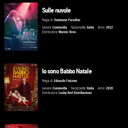
Sulle nuvole
GUARDA IL TRAILER
Regia di:
Tommaso Paradiso
VAI ALLA SCHEDA
Genere:
Commedia
Nazionalità:
Italia
Anno:
2022
Distributore:
Warner Bros.
Io sono Babbo Natale
GUARDA IL TRAILER
Regia di:
Edoardo Falcone
VAI ALLA SCHEDA
Genere:
Commedia
Nazionalità:
Italia
Anno:
2020
Distributore:
Lucky Red Distribuzione