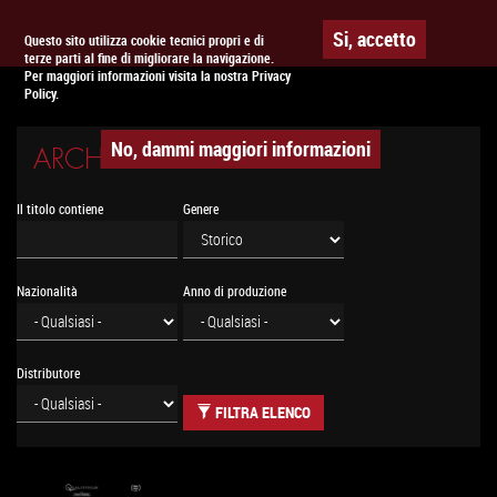
Togg
APPUNTAMENTO AL
CINEMA
Si, accetto
Questo sito utilizza cookie tecnici propri e di
terze parti al fine di migliorare la navigazione.
navig
Per maggiori informazioni visita la nostra Privacy
Policy.
No, dammi maggiori informazioni
ARCHIVIO CINEMA
Il titolo contiene
Genere
Nazionalità
Anno di produzione
Distributore
FILTRA ELENCO