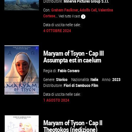
Distributore:
Minerva Pictures Group S.r.l.
Con:
Graham Faulkner
,
Adolfo Celi
,
Valentina
Cortese
...
Vedi tutto il cast
Data di uscita nelle sale:
4 OTTOBRE 2024
GUARDA IL TRAILER
VAI ALLA SCHEDA
Maryam of Tsyon - Cap III
Assumpta est in caelum
Regia di:
Fabio Corsaro
Genere:
Storico
Nazionalità:
Italia
Anno:
2023
Distributore:
Fiori di Sambuco Film
Data di uscita nelle sale:
1 AGOSTO 2024
GUARDA IL TRAILER
Maryam of Tyson - Cap II
Theotokos (riedizione)
VAI ALLA SCHEDA