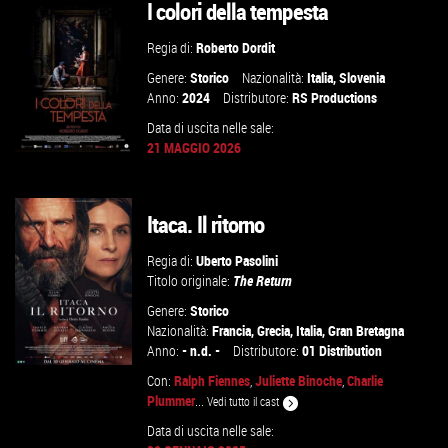
I colori della tempesta
Regia di:
Roberto Dordit
Genere:
Storico
Nazionalità:
Italia
,
Slovenia
Anno:
2024
Distributore:
RS Productions
Data di uscita nelle sale:
21 MAGGIO 2026
GUARDA IL TRAILER
Itaca. Il ritorno
TROVA IL CINEMA
Regia di:
Uberto Pasolini
Titolo originale:
The Return
VAI ALLA SCHEDA
Genere:
Storico
Nazionalità:
Francia
,
Grecia
,
Italia
,
Gran Bretagna
Anno:
- n.d. -
Distributore:
01 Distribution
Con:
Ralph Fiennes
,
Juliette Binoche
,
Charlie
Plummer
...
Vedi tutto il cast
Data di uscita nelle sale:
GUARDA IL TRAILER