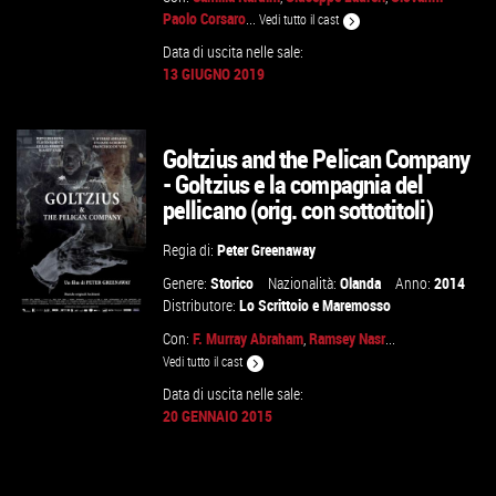
Paolo Corsaro
...
Vedi tutto il cast
Data di uscita nelle sale:
13 GIUGNO 2019
GUARDA IL TRAILER
VAI ALLA SCHEDA
Goltzius and the Pelican Company
- Goltzius e la compagnia del
pellicano (orig. con sottotitoli)
Regia di:
Peter Greenaway
Genere:
Storico
Nazionalità:
Olanda
Anno:
2014
Distributore:
Lo Scrittoio
e
Maremosso
Con:
F. Murray Abraham
,
Ramsey Nasr
...
Vedi tutto il cast
Data di uscita nelle sale:
GUARDA IL TRAILER
20 GENNAIO 2015
VAI ALLA SCHEDA