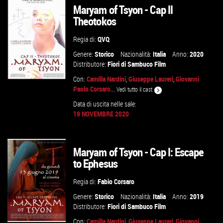
Maryam of Tsyon - Cap II
VAI ALLA SCHEDA
Theotokos
Regia di:
QVQ
Genere:
Storico
Nazionalità:
Italia
Anno:
2020
Distributore:
Fiori di Sambuco Film
Con:
Camilla Nardini
,
Giuseppe Laureri
,
Giovanni
Paolo Corsaro
...
Vedi tutto il cast
Data di uscita nelle sale:
19 NOVEMBRE 2020
VAI ALLA SCHEDA
Maryam of Tsyon - Cap I: Escape
to Ephesus
Regia di:
Fabio Corsaro
Genere:
Storico
Nazionalità:
Italia
Anno:
2019
Distributore:
Fiori di Sambuco Film
Con:
Camilla Nardini
,
Giuseppe Laureri
,
Giovanni