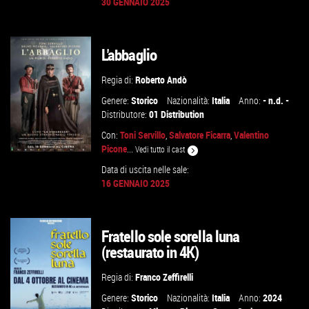
30 GENNAIO 2025
VAI ALLA SCHEDA
L'abbaglio
Regia di:
Roberto Andò
Genere:
Storico
Nazionalità:
Italia
Anno:
- n.d. -
Distributore:
01 Distribution
Con:
Toni Servillo
,
Salvatore Ficarra
,
Valentino
Picone
...
Vedi tutto il cast
Data di uscita nelle sale:
16 GENNAIO 2025
GUARDA IL TRAILER
Fratello sole sorella luna
VAI ALLA SCHEDA
(restaurato in 4K)
Regia di:
Franco Zeffirelli
Genere:
Storico
Nazionalità:
Italia
Anno:
2024