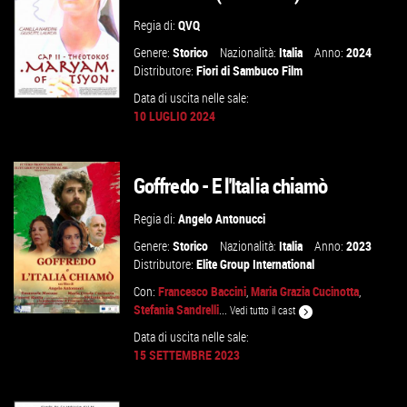
Regia di:
QVQ
Genere:
Storico
Nazionalità:
Italia
Anno:
2024
Distributore:
Fiori di Sambuco Film
Data di uscita nelle sale:
10 LUGLIO 2024
Goffredo - E l'Italia chiamò
VAI ALLA SCHEDA
Regia di:
Angelo Antonucci
Genere:
Storico
Nazionalità:
Italia
Anno:
2023
Distributore:
Elite Group International
Con:
Francesco Baccini
,
Maria Grazia Cucinotta
,
Stefania Sandrelli
...
Vedi tutto il cast
Data di uscita nelle sale:
15 SETTEMBRE 2023
GUARDA IL TRAILER