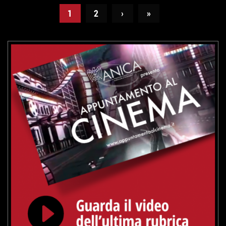
1
2
›
»